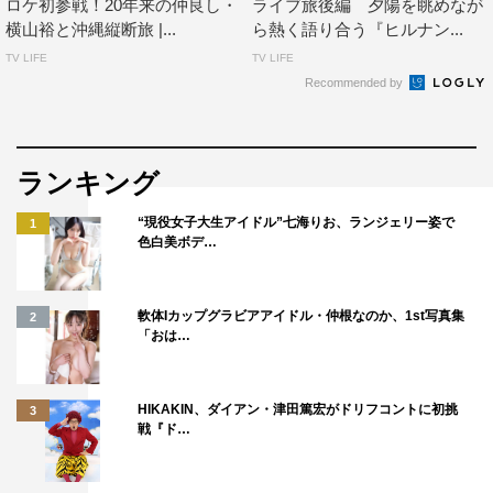
ロケ初参戦！20年来の仲良し・
ライブ旅後編 夕陽を眺めなが
横山裕と沖縄縦断旅 |...
ら熱く語り合う『ヒルナン...
TV LIFE
TV LIFE
Recommended by
ランキング
“現役女子大生アイドル”七海りお、ランジェリー姿で
1
色白美ボデ…
軟体Iカップグラビアアイドル・仲根なのか、1st写真集
2
「おは…
HIKAKIN、ダイアン・津田篤宏がドリフコントに初挑
3
戦『ド…