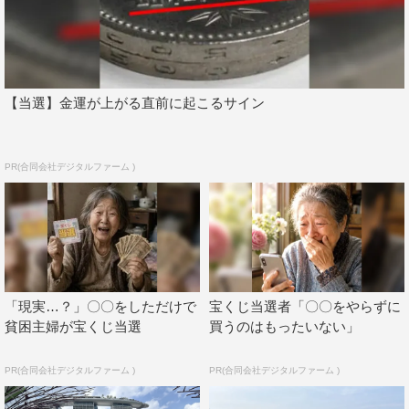
【当選】金運が上がる直前に起こるサイン
『ヒルナンデス！』左から）横山裕、大沢あかね©日本テレビ
PR(合同会社デジタルファーム )
番組情報
『ヒルナンデス！』
日本テレビ系
毎週月曜～金曜 午前11時55分～午後1時55分 生放送
「現実…？」〇〇をしただけで
宝くじ当選者「〇〇をやらずに
メーンMC：南原清隆
貧困主婦が宝くじ当選
買うのはもったいない」
アシスタント：浦野モモ（日テレアナウンサー）
PR(合同会社デジタルファーム )
PR(合同会社デジタルファーム )
木曜レギュラー：横山裕（関ジャニ∞）、中間淳太・桐山
照史（WEST.）、生見愛瑠、木村昴、大沢あかね