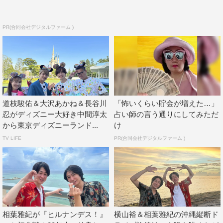
PR(合同会社デジタルファーム )
道枝駿佑＆大沢あかね＆長谷川
「怖いくらい貯金が増えた…」
忍がディズニー大好き中間淳太
占い師の言う通りにしてみただ
から東京ディズニーランド...
け
TV LIFE
PR(合同会社デジタルファーム )
相葉雅紀が『ヒルナンデス！』
横山裕＆相葉雅紀の沖縄縦断ド