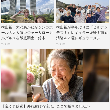
番組公式HP：
https://www.ntv.co.jp/hirunan/
番組公式Twitter：@fernandes_4ntv
番組公式Instagram：hirunandesu_ntv_official
横山裕、大沢あかねがシンガポ
横山裕が半年ぶりに『ヒルナン
ールの大人気レジャー＆ローカ
デス！』レギュラー復帰！南原
ルグルメを徹底調査！鈴木...
清隆＆木曜レギュラーメン...
TV LIFE
TV LIFE
©日本テレビ
大沢あかね
横山裕
【宝くじ落選】外れ続ける流れ、ここで断ちませんか