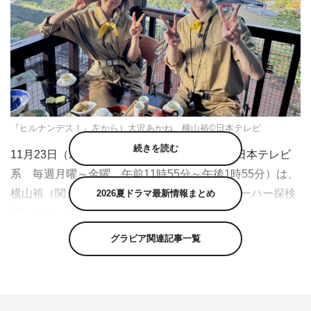
『ヒルナンデス！』左から）大沢あかね、横山裕©日本テレビ
続きを読む
11月23日（木）放送の『ヒルナンデス！』（日本テレビ
系 毎週月曜～金曜 午前11時55分～午後1時55分）は、
横山裕（関ジャニ∞）と大沢あかね出演の「ミーハー探検
2026夏ドラマ最新情報まとめ
隊in台湾」を送る。
グラビア関連記事一覧
ニューオープンや行列店など、とにかく“ミーハー”目線で
話題のスポットを調査する木曜ヒルナンデスのレギュラー
企画「ミーハー探検隊」のスペシャル版として、今回は初
の海外へ。日本人に人気の海外旅行先3本の指に入る「台