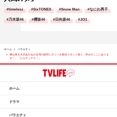
timelesz
SixTONES
Snow Man
なにわ男子
乃木坂46
櫻坂46
日向坂46
JO1
ホーム
バラエティ
横山裕＆大沢あかねが台湾の絶対に行くべき観光スポット巡り「幸せがここにありま
す！」『ヒルナンデス！』
ホーム
ドラマ
バラエティ