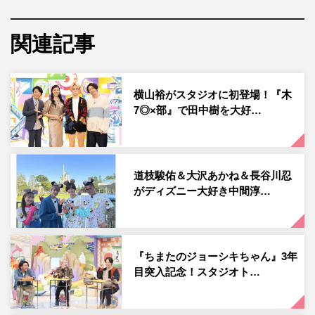
湾」を徹底調査する。
関連記事
台湾のシンボル・台北101の最新絶景アクティビティーか
ら、1時間待ちの行列ができる朝食店や人気エリア「九
份」のような“ザ・王道スポット”まで、絶対に行くべき観
横山裕がスタジオに初登場！『木
光スポットを巡り尽くす。
7◎×部』で田中樹を大好…
ミシュランガイド台湾に6年連続で選ばれている「杭州小
籠湯包」では小籠包を食べて、大沢が「桁違い！ めちゃ
くちゃおいしい！」、横山も「みんなが台湾に来る理由が
道枝駿佑＆大沢あかね＆長谷川忍
分かった。幸せがここにあります！」と大興奮。グルメや
がディズニー大好き中間淳…
台湾でしか買えない大人気のお土産などの情報が続々。
現地の人から日本人観光客まで、さまざまな方に横山＆大
『ちまたのジョーシキちゃん』3年
沢がインタビューし人気の秘密を調査。1泊2日でも手軽に
目突入記念！スタジオト…
楽しめる台湾の魅力がたっぷり分かり、旅行気分も味わえ
て役立つ情報満載だ。