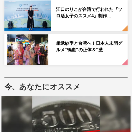
江口のりこが台湾で行われた『ソ
ロ活女子のススメ4』制作…
相武紗季と台湾へ！日本人未開グ
ルメ“鴨血”の正体＆“激…
今、あなたにオススメ