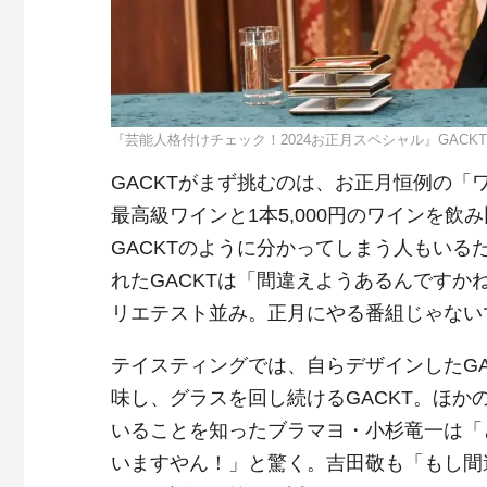
『芸能人格付けチェック！2024お正月スペシャル』GACKT
GACKTがまず挑むのは、お正月恒例の「
最高級ワインと1本5,000円のワインを
GACKTのように分かってしまう人もい
れたGACKTは「間違えようあるんです
リエテスト並み。正月にやる番組じゃない
テイスティングでは、自らデザインしたG
味し、グラスを回し続けるGACKT。ほか
いることを知ったブラマヨ・小杉竜一は「ど
いますやん！」と驚く。吉田敬も「もし間