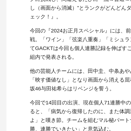
し（画面から消滅）”とランクがどんどん
ェック！』。
今回の『2024お正月スペシャル』には、前
戦。「ワイン」「弦楽八重奏」「ミシュラ
てGACKTは今回も個人連勝記録を伸ばす
組内で発表される。
他の芸能人チームには、田中圭、中条あや
「映す価値なし」となり画面から消える屈
坂46与田祐希らはリベンジを誓う。
今回で14回目の出演、現在個人71連勝中
ると、「病気から復帰したのに、また体調
よ」と嘆き節。チームを組むマル秘パート
勝、連勝でいきたい」と意気込む。