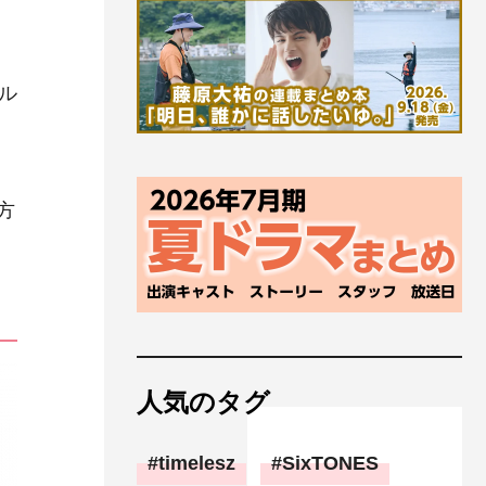
円
ル
方
人気のタグ
timelesz
SixTONES