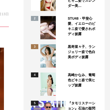
ビキニ姿でスレン
ダー美…
月13日
STU48・甲斐心
2
愛、イエローのビ
キニ姿で愛されボ
ディ披露
黒嵜菜々子、ラン
3
ジェリー姿で色白
美ボディ披露
高崎かなみ、葡萄
4
色ビキニ姿で美ヒ
ップ披露
『タモリステーシ
5
ョン』石油の疑問