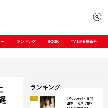
ュー
ランキング
BOOK
TV LIFE最新号
ランキング
に
遥
#Mooove!・赤間
1
四季、おさげ髪×