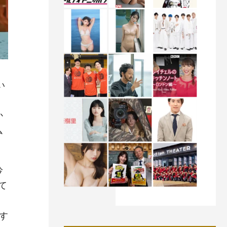
い
か
ム
吟
て
す