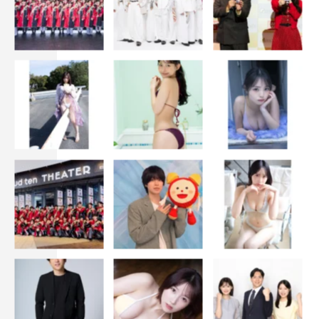
TVer：
https://tver.jp/series/sr4xxmz8k6
FOD：
https://fod.fujitv.co.jp/title/g9nu?
waad=CTIPfDHM&ugad=CTIPfDHM
©フジテレビ
浜田雅功