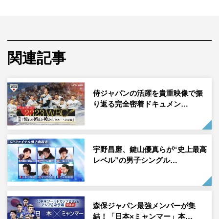
日本を盛り上げたアスリートたちがスタジオに集結する。
関連記事
侍ジャパンの活躍を貴重映像で振
り返る完全密着ドキュメン…
宇野昌磨、鍵山優真らが“史上最高
レベル”の男子シングル…
『ジャンクSPORTS 2023総決算！A.R.E.の裏側2時間スペシャル』左か
ら）五十嵐亮太、櫻井心那、星野伸之、加藤未唯、能見篤史、白井一
幸、戸郷翔征、白井一幸 ©フジテレビ
WBC日本代表として世界一に貢献した戸郷翔征投手とヘ
森保ジャパン最強メンバーが集
結！「日本×ミャンマー」本…
ッドコーチ・白井一幸、メジャーリーグでも活躍し現在は