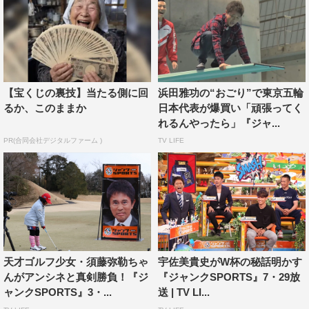
続々と飛び出す。日本中が熱狂したバスケ＆バレー＆ラグ
ビーのワールドカップの話題では、大会後の反響、大会に
向けたマル秘特訓、最も印象に残った選手などここでしか
聞けない裏話が盛りだくさん。そして、阪神vsオリックス
が死闘を繰り広げた関西ダービーについて、解説を担当し
【宝くじの裏技】当たる側に回
浜田雅功の“おごり”で東京五輪
るか、このままか
日本代表が爆買い「頑張ってく
た戸郷とOB3人が試合の名場面を熱く語る。
れるんやったら」『ジャ...
昨年のワールドカップを経てFIFA世界ランキング17位ま
PR(合同会社デジタルファーム )
TV LIFE
で浮上し、今飛ぶ鳥を落とす勢いのサムライブルー。元日
本代表で現在は解説を務める槙野が日本が強くなった秘け
つを力説。さらに、先日千秋楽を迎えたばかりの貴景勝＆
豊昇龍、若い世代が躍進を続けるゴルフ界で弱冠20歳にし
て1億円プレーヤーとなった櫻井、女子ダブルスで失格と
なった翌日、混合ダブルスで優勝し話題となった加藤に迫
天才ゴルフ少女・須藤弥勒ちゃ
宇佐美貴史がW杯の秘話明かす
る。
んがアンシネと真剣勝負！『ジ
『ジャンクSPORTS』7・29放
ャンクSPORTS』3・...
送 | TV LI...