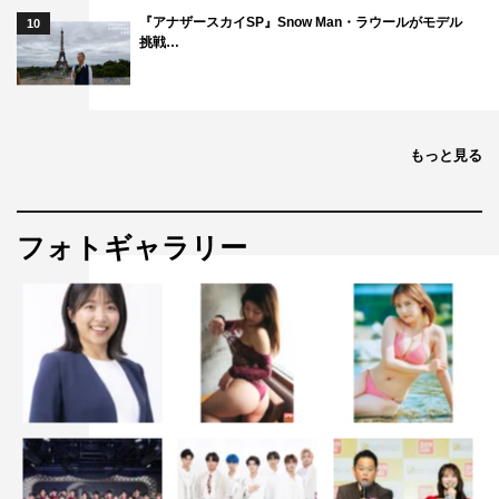
『アナザースカイSP』Snow Man・ラウールがモデル
髙橋健太郎
10
挑戦…
田中史朗
戸郷翔征
西田有志
能見篤史
もっと見る
豊昇龍
星野伸之
フォトギャラリー
馬瓜エブリン
槙野智章
山本智大
公式HP：
https://www.fujitv.co.jp/junksports/index.html
公式Ｘ（旧Twitter）：
https://twitter.com/Junk_fujitv
公式Instagram：
https://www.instagram.com/junksports_8ch_fujitv/
公式TikTok：
https://www.tiktok.com/@junksports_fujitv