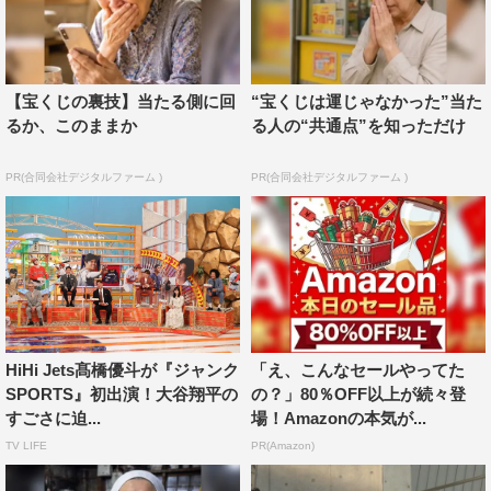
【宝くじの裏技】当たる側に回
“宝くじは運じゃなかった”当た
るか、このままか
る人の“共通点”を知っただけ
PR(合同会社デジタルファーム )
PR(合同会社デジタルファーム )
『ジャンクSPORTS 2023総決算！A.R.E.の裏側2時間スペシャル』左か
ら）貴景勝、高田真希、豊昇龍、馬瓜エブリン、西田有志、田中史朗、
HiHi Jets髙橋優斗が『ジャンク
「え、こんなセールやってた
髙橋健太郎、槙野智章、山本智大 ©フジテレビ
SPORTS』初出演！大谷翔平の
の？」80％OFF以上が続々登
すごさに迫...
場！Amazonの本気が...
大谷翔平やヌートバーらの活躍で3大会ぶりのWBC優勝を
TV LIFE
PR(Amazon)
飾った侍ジャパン。優勝のカギとなった決勝戦での心境や
日本代表メンバー全員で行った焼き肉など驚きの裏話が