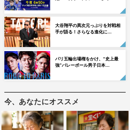
講師としても活動している熱血投手・五十嵐亮太、日本シ
リーズで激突した阪神タイガース・オリックスバッファロ
ーズのOB・糸井嘉男、能見篤史、星野伸之、テニス全仏
大谷翔平の異次元っぷりを対戦相
オープンのミックスダブルスで優勝した加藤未唯、女子ゴ
手が語る！さらなる進化に…
ルフレギュラーツアー1年目で4勝を達成した櫻井心那、今
年2度の優勝を果たした貴景勝、今年大関に昇進した豊昇
龍。
パリ五輪出場権をかけ、“史上最
強”バレーボール男子日本…
ワールドカップバレーを2位に入りパリオリンピック出場
を決めた日本代表の西田有志、髙橋健太郎、山本智大、男
子代表がパリオリンピック出場を決め空前の盛り上がりを
見せるバスケットボール界から、女子バスケットボールの
今、あなたにオススメ
高田真希、馬瓜エブリン、ワールドカップで熱い戦いを見
せたラグビー界から元日本代表の田中史朗、日本代表が快
進撃を続けるサッカー界から牧野智章が当事者のみぞ知る
快挙の裏側を激白する。