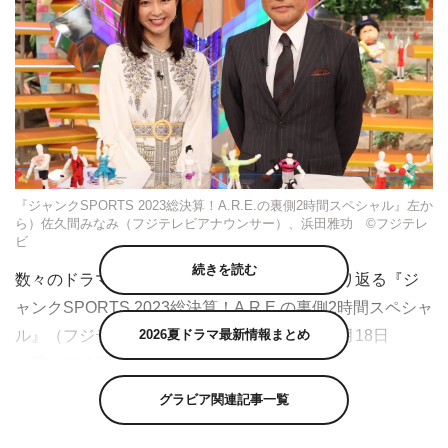
『ジャンクSPORTS 2023総決算！A.R.E.の裏側2時間スペシャル』左か
ら）佐久間みなみ（フジテレビアナウンサー）、浜田雅功 ©フジテレ
ビ
続きを読む
数々のドラマを生んだ2023年のスポーツを振り返る『ジ
ャンクSPORTS 2023総決算！A.R.E.の裏側2時間スペシャ
ル』（フジテレビ系 午後7時～9時）が、12月18日
2026夏ドラマ最新情報まとめ
（月）に放送される。
グラビア関連記事一覧
日本人選手が歴史的な活躍を見せ、日本中に感動を巻き起
こした今年のスポーツ界。興奮冷めやらぬ今、スポーツで