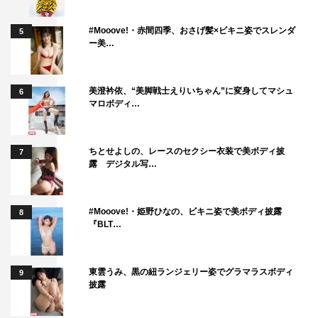
ペシャル』
フジテレビ系
#Mooove!・赤間四季、おさげ髪×ビキニ姿でスレンダ
5
2023年12月18日（月）午後7時～9時
ー美…
＜MC＞
美澄衿依、“美脚戦士えりいちゃん”に変身してマシュ
浜田雅功
6
マロボディ…
＜進行＞
佐久間みなみ（フジテレビアナウンサー）
ちとせよしの、レースのセクシー衣装で美ボディ披
7
露 デジタル写…
＜ゲスト＞※五十音順
五十嵐亮太
#Mooove!・姫野ひなの、ビキニ姿で美ボディ披露
8
糸井嘉男
『BLT…
加藤未唯
櫻井心那
東雲うみ、黒の紐ランジェリー姿でグラマラスボディ
白井一幸
9
披露
貴景勝
高田真希