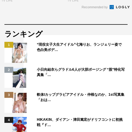
チーフプロデューサー蜜谷浩弥（フジテレビ バ
TV LIFE
TV LIFE
Recommended by
ラエティ制作センター）コメント
野球、バスケ、バレー、ラグビー、ゴルフ、サッカー、テ
ニス、大相撲…今年もスポーツ界は熱かった！ 今年の忘
ランキング
れられない瞬間を一挙に振り返りながら、普段はなかなか
“現役女子大生アイドル”七海りお、ランジェリー姿で
1
素顔を見ることができない現役アスリートの皆さんに大舞
色白美ボデ…
台の裏側を語っていただきます。野球界からは白井さんや
糸井さん、五十嵐さん、能見さん、サッカー界からは槙野
小日向結衣らグラドル6人が大胆ポージング “股”特化写
2
さんと、ジャンクおなじみメンバーも参戦し、間近で目撃
真集「…
した人にしか語れないマル秘エピソードも大公開!! 浜田
雅功×スポーツが見れるのは『ジャンクSPORTS』だ
軟体Iカップグラビアアイドル・仲根なのか、1st写真集
3
け！ 今年のスポーツ特番の決定版をぜひご覧ください!!
「おは…
番組情報
HIKAKIN、ダイアン・津田篤宏がドリフコントに初挑
4
『ジャンクSPORTS 2023総決算！A.R.E.の裏側2時間ス
戦『ド…