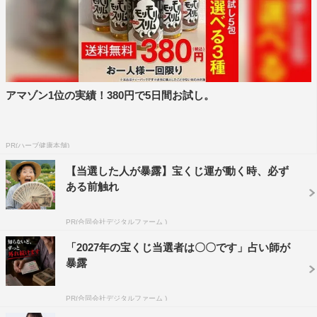
月曜レギュラー：藤田ニコル、小峠英二、フワちゃん、コ
ットン
木曜レギュラー：横山裕（関ジャニ∞）、生見愛瑠、木村
昴、大沢あかね
アマゾン1位の実績！380円で5日間お試し。
番組公式HP：
https://www.ntv.co.jp/hirunan/
番組公式Ｘ：@hirunandes_4ntv
PR(ハーブ健康本舗)
番組公式Instagram：hirunandesu_ntv_official
【当選した人が暴露】宝くじ運が動く時、必ず
ある前触れ
PR(合同会社デジタルファーム )
「2027年の宝くじ当選者は〇〇です」占い師が
暴露
PR(合同会社デジタルファーム )