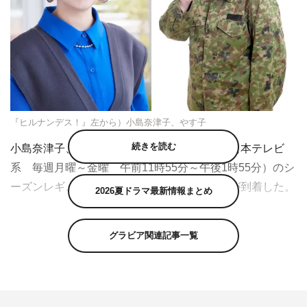
『ヒルナンデス！』左から）小島奈津子、やす子
続きを読む
小島奈津子、やす子が『ヒルナンデス！』（日本テレビ
系 毎週月曜～金曜 午前11時55分～午後1時55分）のシ
ーズンレギュラーに決定。両名よりコメントが到着した。
2026夏ドラマ最新情報まとめ
フリーアナウンサーで主婦歴22年、17歳の娘を持つ小島
グラビア関連記事一覧
奈津子が月曜に、元自衛隊員で2023年上半期No.1ブレイ
ク芸人のやす子が木曜にシーズンレギュラーとして参加。
小島は1月8日（月）から、やす子は1月11日（木）から出
演する。