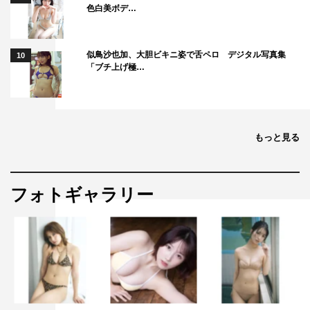
色白美ボデ…
似鳥沙也加、大胆ビキニ姿で舌ペロ デジタル写真集
10
「ブチ上げ極…
もっと見る
フォトギャラリー