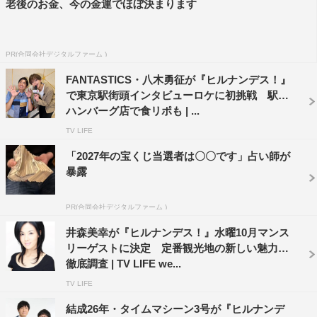
老後のお金、今の金運でほぼ決まります
PR(合同会社デジタルファーム )
FANTASTICS・八木勇征が『ヒルナンデス！』
で東京駅街頭インタビューロケに初挑戦 駅中
ハンバーグ店で食リポも | ...
TV LIFE
「2027年の宝くじ当選者は〇〇です」占い師が
暴露
PR(合同会社デジタルファーム )
井森美幸が『ヒルナンデス！』水曜10月マンス
リーゲストに決定 定番観光地の新しい魅力を
徹底調査 | TV LIFE we...
TV LIFE
結成26年・タイムマシーン3号が『ヒルナンデ