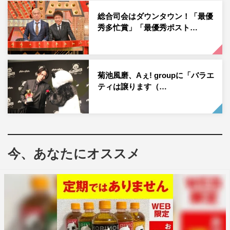
願いいたします。
総合司会はダウンタウン！「最優
秀多忙賞」「最優秀ポスト…
やす子 コメント
日テレのお昼の顔であります『ヒルナンデス！』の一員と
して加えていただけることになり、とてもうれしいで
菊池風磨、Aぇ! groupに「バラエ
す！ はい～！ 南原さんを中心とする大きなファミリー
ティは譲ります（…
の木曜メンバーとして、ロケとスタジオと楽しみながら頑
張りたいです！ えい！ えい！ はい～！
番組情報
今、あなたにオススメ
『ヒルナンデス！』
日本テレビ系
毎週月曜～金曜 午前11時55分～午後1時55分 生放送
メーンMC：南原清隆
アシスタント：浦野モモ（日テレアナウンサー）