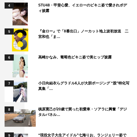
STU48・甲斐心愛、イエローのビキニ姿で愛されボデ
4
ィ披露
『金ロー』で「8番出口」ノーカット地上波初放送 二
5
宮和也「ま…
高崎かなみ、葡萄色ビキニ姿で美ヒップ披露
6
小日向結衣らグラドル6人が大胆ポージング “股”特化写
7
真集「…
槙原寛己が20歳で買った初愛車・ソアラに興奮「デジ
8
タルパネル…
“現役女子大生アイドル”七海りお、ランジェリー姿で
9