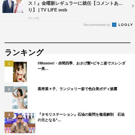
ス！』金曜新レギュラーに就任【コメントあ
り】 | TV LIFE web
TV LIFE
Recommended by
ランキング
#Mooove!・赤間四季、おさげ髪×ビキニ姿でスレンダ
1
ー美…
黒嵜菜々子、ランジェリー姿で色白美ボディ披露
2
『タモリステーション』石油の疑問を徹底解剖 石油
3
の元となる“…