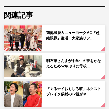
小島は、厳しい（？）主婦目線でお買い物ロケや料理ロケ
で大奮闘し、やす子は持ち前の明るさと忍耐強さで街のさ
関連記事
まざまな人に生活情報を教えてもらう予定だ。両名のコメ
ントは以下掲載。
菊池風磨＆ニューヨークMC『超
絶限界』復活！大家族リフ…
小島奈津子 コメント
1月からシーズンレギュラーとして参加させていただく、
小島奈津子です。
明石家さんまが中学生の夢をかな
新人アナウンサーで初めて情報番組を担当した頃、野菜の
えるため52年ぶりに母校…
値段も分からなかった私が、30年たち今や、品定めができ
ます。
娘も間もなく成人を迎えますので、子育てが終了します。
『ぐるナイおもしろ荘』ネクスト
こうした時間を積み重ねた経験から、生活者としての目線
ブレイク候補の12組がネ…
を持ちつつ、楽しく、役に立つ情報をお伝えできれば、と
思っております。しばらくの間ですが、どうぞよろしくお