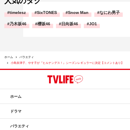
人気のタグ
timelesz
SixTONES
Snow Man
なにわ男子
乃木坂46
櫻坂46
日向坂46
JO1
ホーム
バラエティ
小島奈津子、やす子が『ヒルナンデス！』シーズンレギュラーに決定【コメントあり】
ホーム
ドラマ
バラエティ