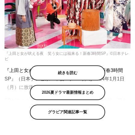
『上田と女が吠える夜 笑う女には福来る！新春3時間SP』©日本テレ
ビ
『上田と女が吠える夜 笑う女には福来る！新春3時間
続きを読む
SP』（日本テレビ系 午後6時～9時）が2024年1月1日
（月）に放送される。
2026夏ドラマ最新情報まとめ
SPゲストとしてマツコ・デラックスがついに参戦。迎え
撃つ最強女子軍団は、正月ぐらいダラダラしたいズボラ女
グラビア関連記事一覧
VS正月でも一切手を抜かない几帳面女たち。浅田舞、あ
の、アンミカ、いとうあさこ、大久保佳代子、大家志津
香、木村多江、重盛さと美、平愛梨、野々村友紀子、松本