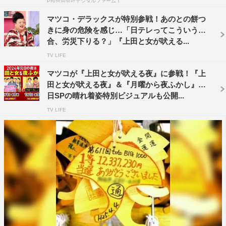
PR(合同会社デジタルファーム )
ヒートアップ。2人が大げんかした事件とは。また、マツ
マツコ・デラックスが特別参戦！あのとの餅つ
コとプライベートでも交流があるYOU、モモコらは、マ
きに身の危険を感じ…「日テレってこういう場
ツコがズボラだなぁor几帳面だなぁと思うエピソードを語
合、労災下りる？」『上田と女が吠える...
り、一同を驚かせる。
TV LIFE
マツコが『上田と女が吠える夜』に参戦！『上
俳優・木村多江も意外とズボラ。「仕事に100%のパワー
田と女が吠える夜』＆『月曜から夜ふかし』元
を使いたいから、それ以外は。余力を残しておかなきゃい
日SPの晴れ着姿特別ビジュアルも公開...
けないので」と、身だしなみや家事でのズボラな一面を明
TV LIFE
かす。
松本伊代は「そんなにズボラじゃないと思う」と本人は至
って几帳面なつもりだが、話すエピソードは全部ズボラ。
「シャワーは浴びるけど髪は洗いたくない。面倒くさい」
「マツコさんが言う炊飯器ジャーから直接食べる、ってい
うのはすごいやります」と今回もぶっ飛んだエピソードを
連発する。