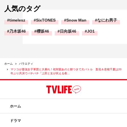
人気のタグ
timelesz
SixTONES
Snow Man
なにわ男子
乃木坂46
櫻坂46
日向坂46
JO1
ホーム
バラエティ
マツコが最強女子軍団と大暴れ！初対面あのと餅つきで大バトル 梨花＆若槻千夏は20
年ぶり共演でバチバチ『上田と女が吠える夜…
ホーム
ドラマ