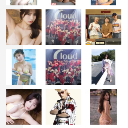
アンミカ、磯山さやか、江上敬子（ニッチェ）、加藤ロー
サ、川栄李奈、島谷ひとみ、髙木菜那、中野美奈子、モモ
コ（ハイヒール）、やす子、保田圭、箭内夢菜、横澤夏子
＜2024年開運旅＞
台湾旅ロケ：朝日奈央、大久保佳代子、浜口京子、ファー
ストサマーウイカ、MEGUMI、モモコ（ハイヒール）
スタジオ：浅田舞、アンミカ、大家志津香、木村多江、重
盛さと美、白石麻衣、平愛梨、野々村友紀子、松本伊代、
モモコ（ハイヒール）、YOU、梨花
＜ズボラVS几帳面＞
浅田舞、あの、アンミカ、大家志津香、木村多江、重盛さ
と美、平愛梨、野々村友紀子、松本伊代、モモコ（ハイヒ
ール）、YOU、梨花