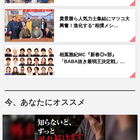
いつものマツコ節もさく裂。MCの上田晋也から「なんな
のおまえ、今日フルスイングできてるのか？」と聞かれる
貴景勝ら人気力士集結にマツコ大
興奮！進化する“相撲メシ…
と「だってこれフルスイングじゃないと！見てよ！怖いの
よ今、正面モモコ＆アンミカよ」とマツコ。怖がりつつ
も、女性たちの晴れ着姿に「東京駅のステンドグラス」
「銀座のママ」「椿が一輪の着物とかが似合うようになっ
相葉雅紀MC『新春◎×部』
「BABA抜き最弱王決定戦」…
てきたわね」などと言いたい放題。また、「面白いことす
るのが私の役目でしょ？」と女たちのバトルも次々にあお
っていく。実は20年ぶりの共演となる梨花と若槻千夏の過
去の因縁話もマツコの着火で飛びだし、「マツコさん余計
なことしないでください！」と訴えられるシーンも。
今、あなたにオススメ