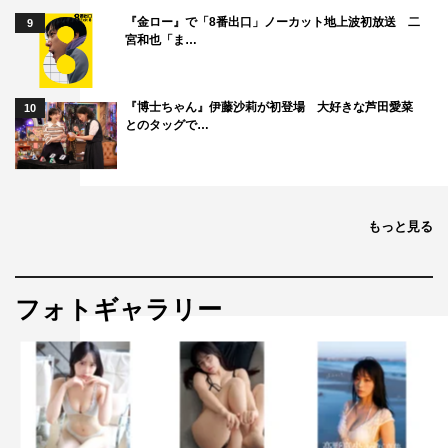
『上田と女が吠える夜 笑う女には福来る！新春3時間SP』©日本テレ
『金ロー』で「8番出口」ノーカット地上波初放送 二
9
ビ
宮和也「ま…
番組情報
『博士ちゃん』伊藤沙莉が初登場 大好きな芦田愛菜
10
とのタッグで…
『上田と女が吠える夜 笑う女には福来る！新春3時間
SP』
日本テレビ系
2024年1月1日（月）午後6時～9時
もっと見る
MC：上田晋也（くりぃむしちゅー）
メンバー：大久保佳代子、いとうあさこ、MEGUMI、若槻
フォトギャラリー
千夏、ファーストサマーウイカ
SPゲスト：城田優／竹内涼真／マツコ･デラックス（五十
音順）
■女性ゲスト（五十音順）
＜地元自慢＞