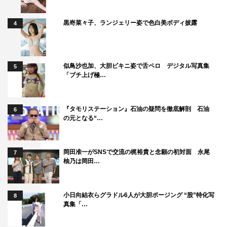
がお冷を持ってきて『手に注ごうか？』って」。また、
「家では全裸。服は着ない」と言う大家は、フードデリバ
黒嵜菜々子、ランジェリー姿で色白美ボディ披露
4
リーも全裸で受け取ると明かしてスタジオ騒然となる。
また、元日のみの『上田と女＆夜ふかし』開運祈願おみく
じルーレットが、日テレ公式Xで特別展開される。
似鳥沙也加、大胆ビキニ姿で舌ペロ デジタル写真集
5
「ブチ上げ極…
『タモリステーション』石油の疑問を徹底解剖 石油
6
の元となる“…
岡田准一がSNSで交流の梶裕貴と念願の初対面 永尾
7
柚乃は岡田…
小日向結衣らグラドル6人が大胆ポージング “股”特化写
8
真集「…