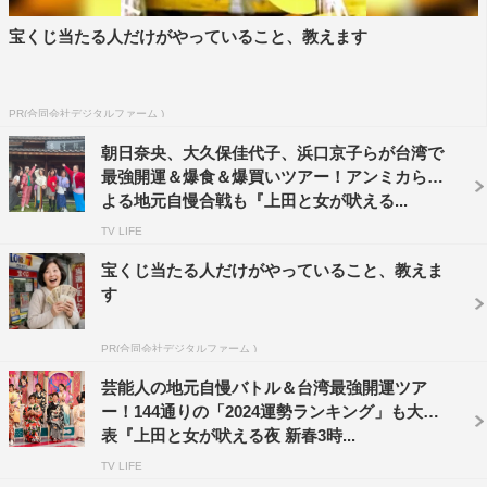
平愛梨は、ズボラ組の行動を「一つも共感できない」とバ
宝くじ当たる人だけがやっていること、教えます
ッサリ。「料理の分量もちゃんと大さじ何杯とかレシピ通
りにやる」というほど几帳面な平は、同じく几帳面な夫・
長友佑都とある約束をしたと言う。「年を重ねても続けよ
PR(合同会社デジタルファーム )
うね」と夫婦で誓い合ったこととは。
朝日奈央、大久保佳代子、浜口京子らが台湾で
最強開運＆爆食＆爆買いツアー！アンミカらに
よる地元自慢合戦も『上田と女が吠える...
TV LIFE
宝くじ当たる人だけがやっていること、教えま
す
PR(合同会社デジタルファーム )
芸能人の地元自慢バトル＆台湾最強開運ツア
ー！144通りの「2024運勢ランキング」も大発
表『上田と女が吠える夜 新春3時...
TV LIFE
『上田と女が吠える夜 笑う女には福来る！新春3時間SP』浅田舞©日