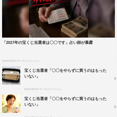
「2027年の宝くじ当選者は〇〇です」占い師が暴露
『上田と女が吠える夜 笑う女には福来る！新春3時間SP』梨花©日本
テレビ
PR(合同会社デジタルファーム )
番組初登場の梨花は「とにかく部屋がきれいじゃなきゃ
宝くじ当選者「〇〇をやらずに買うのはもった
嫌」と几帳面ぶりを明かす。しかし少々度が過ぎるようで
いない」
「家の中に色があると嫌。旦那の洋服も全部同じ色のもの
をそろえてもらう」というエピソードにスタジオ騒然。そ
PR(合同会社デジタルファーム )
んな梨花と20年ぶりの共演となる若槻が、最後に共演した
宝くじ当選者「〇〇をやらずに買うのはもった
番組での事件を暴露。「梨花さん、最後ブチギレて帰っち
いない」
ゃったんです。それから私、怖くて怖くて」という若槻
に、梨花も「ちょっと待って！ 絶対ウソ、この女！」と