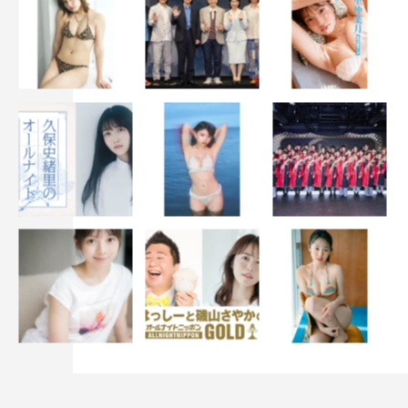
MEGUMI
いとうあさこ
ファーストサマーウイカ
マツコ・デラックス
上田晋也
城田優
大久保佳代子
竹内涼真
若槻千夏