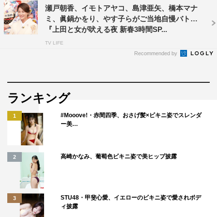
瀬戸朝香、イモトアヤコ、島津亜矢、橋本マナ
本テレビ
ミ、眞鍋かをり、やす子らがご当地自慢バトル
浅田舞は、マツコが「ダークホース」と名付ける“隠れズ
『上田と女が吠える夜 新春3時間SP...
ボラ”。身の回りのことに気を使わない浅田は、妹・真央
TV LIFE
から「自分の姿、ちゃんと鏡で見た？」と言われてしまう
Recommended by
という。さらに、LINEの返事がズボラな浅田に、モモコ
がブチギレる。
ランキング
重盛さと美は、旅行でお土産を買っても「渡す前に賞味期
限が切れる」という。そんなズボラな性格が災いして怖い
#Mooove!・赤間四季、おさげ髪×ビキニ姿でスレンダ
1
ー美…
目に遭ったことも。「ある日、家に帰ったら真っ暗で。誰
かに狙われてるんだと思って…」。身の危険を感じた重盛
にまさかの結末が。
高崎かなみ、葡萄色ビキニ姿で美ヒップ披露
2
大家志津香は、『上田と女』に出演してからズボラなイメ
ージが定着。「この番組で『洗い物が面倒くさいから手で
STU48・甲斐心愛、イエローのビキニ姿で愛されボデ
3
お茶を飲む』って言った後、定食屋さんに行ったら、店主
ィ披露