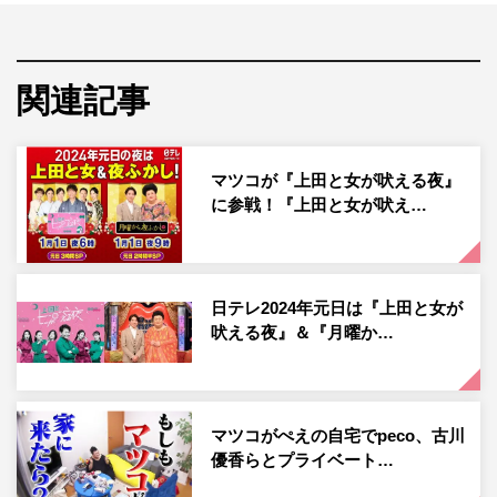
伊代、MEGUMI、モモコ（ハイヒール）、YOU、梨花、
若槻千夏（50音順）ら、マツコと日頃から交流のあるメン
バーや、マツコに会うことを夢見てきた者、この日のため
関連記事
に帰国した者まで…強烈な個性がぶつかり合う。
マツコを前に「一番会いたい人だった」と思いを伝えるあ
マツコが『上田と女が吠える夜』
のだが、「銅像みたいでカッコいいから」と独特な告白
に参戦！『上田と女が吠え…
で、マツコは「正解が分からない」と早々にリアクション
に困惑。そんなマツコに「一緒に餅つきがしたい」とお願
いをしてみるも「私はバカにされているの？」と戸惑うマ
日テレ2024年元日は『上田と女が
ツコに、「お餅をつけばいいんです！」と女性陣がアシス
吠える夜』＆『月曜か…
ト。あのが打ち手で、マツコが返し手役となり、なんとか
スタートした新春餅つきだが…危なっかしいあのに「日テ
レってこういう場合、労災下りる？」と身の危険を感じる
マツコがぺえの自宅でpeco、古川
マツコ。初っぱなから混沌と化したスタジオに、一同大盛
優香らとプライベート…
り上がり。