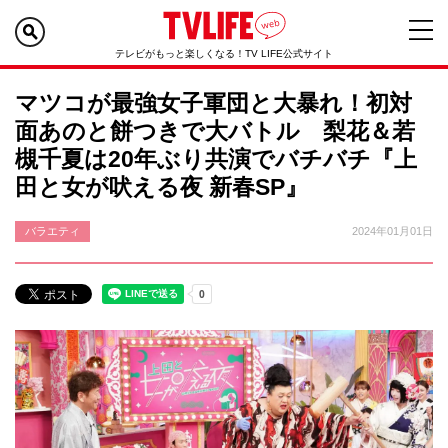
テレビがもっと楽しくなる！TV LIFE公式サイト
マツコが最強女子軍団と大暴れ！初対
面あのと餅つきで大バトル 梨花＆若
槻千夏は20年ぶり共演でバチバチ『上
田と女が吠える夜 新春SP』
バラエティ
2024年01月01日