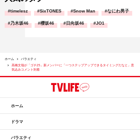
timelesz
SixTONES
Snow Man
なにわ男子
乃木坂46
櫻坂46
日向坂46
JO1
ホーム
バラエティ
高橋文哉が「ゴチ25」新メンバーに「一つステップアップできるタイミングだなと」意
気込みコメント到着
ホーム
ドラマ
バラエティ