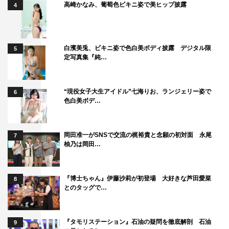
高崎かなみ、葡萄色ビキニ姿で美ヒップ披露
4
分かるよ」と、優しく話かけてくださいました。話しかけ
ていただけることがうれしいです。
◆あらためて新メンバーとしてこれからの意気込みをお願
白濱美兎、ビキニ姿で色白美ボディ披露 デジタル限
5
定写真集『純…
いします。
まず、僕自身初回の収録はすごく楽しかったですし、これ
“現役女子大生アイドル”七海りお、ランジェリー姿で
6
からの収録が楽しみでもあるので、視聴者の皆さんにも同
色白美ボデ…
じ感覚で楽しんでいただけたらうれしいです。視聴者の皆
さんには、毎週の放送で大きな楽しみをお届けできるので
岡田准一がSNSで交流の梶裕貴と念願の初対面 永尾
7
はないかなと思います。「ゴチ」の中にいる高橋文哉を、
柚乃は岡田…
新鮮味を感じながら楽しんでいただきつつ、だんだんなじ
んでいけるくらい「ゴチ」に残っていたいなと思います。
『博士ちゃん』伊藤沙莉が初登場 大好きな芦田愛菜
8
負ける気がしないです！ ずっといける気がするので頑張
とのタッグで…
ります。
番組情報
『タモリステーション』石油の疑問を徹底解剖 石油
9