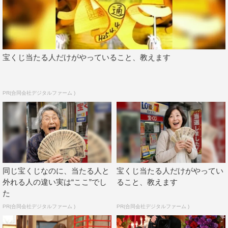
せていただきました。
◆ゴチメンバーと今まで交流などありましたか？
『ぐるナイ』の「音が鳴ったらダメ家族」企画に以前出演
宝くじ当たる人だけがやっていること、教えます
させていただいて、その時は一緒にタライに打たれたりし
ましたが…それ以来でした。岡村さんも矢部さんも「覚え
PR(合同会社デジタルファーム )
てるよ」と言ってくださってうれしかったです。あと、ラ
ジオを月に1回担当させていただいているのですが、宮野
真守さんにゲストに来ていただいたときに、僕のあとの番
組がナインティナインさんだったので、一緒にごあいさつ
させていただいたことがあります。その時はまさか自分が
ゴチのメンバーになるなんて思っていなかったので、すご
同じ宝くじなのに、当たる人と
宝くじ当たる人だけがやってい
外れる人の違い実は“ここ”でし
ること、教えます
い縁だなと。
た
◆制服姿はいかがですか？
PR(合同会社デジタルファーム )
PR(合同会社デジタルファーム )
うれしいです！ 制服にラインが入っているので、スラっ