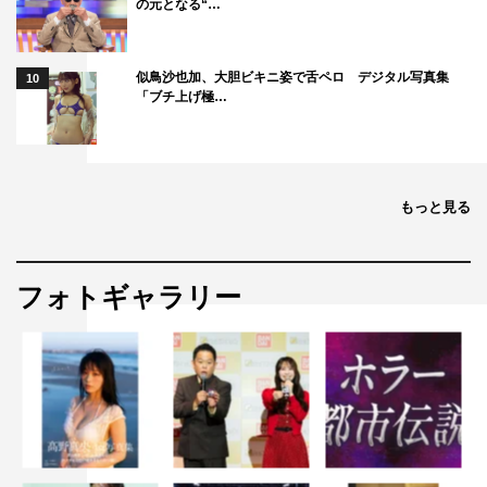
の元となる“…
『ぐるぐるナインティナイン』
日本テレビ系
似鳥沙也加、大胆ビキニ姿で舌ペロ デジタル写真集
10
「ブチ上げ極…
2024年1月25日（木）午後7時54分～9時（一部地域では
午後8時スタート）
【出演者】
ナインティナイン（岡村隆史、矢部浩之）
もっと見る
＜ゴチになります！25＞
増田貴久（NEWS）、小芝風花、盛山晋太郎（見取り図）
フォトギャラリー
高橋文哉、やす子
VIPチャレンジャー：土屋太鳳、出川哲朗
進行：羽鳥慎一
番組公式HP：
https://www.ntv.co.jp/gurunai/
番組公式X：
https://twitter.com/guru99_ntv