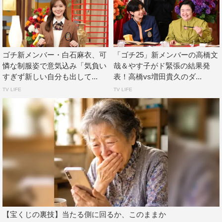
とスタイル良く見せてくれる感じがあり、仮面をかぶって
いるときも「スタイルがいい！」と皆さん褒めてくださっ
たのですが、制服のおかげかもしれないです！ あとは、
ゴチ新メンバー・白石麻衣、可
「ゴチ25」新メンバーの高橋文
ここ（首元の「ゴチ25」のワッペン）の数字をどんどん増
憐な制服姿で意気込み「気負い
哉＆やす子がド緊張の結果発
やしていきたいです。
すぎず新しい自分も出して...
表！高橋vs増田貴久のダ...
TV LIFE
TV LIFE
◆食リポもゴチメンバーから「完璧！」との声がありまし
たが、食リポやられてみてどうですか？
好きなんです、食リポ。バラエティに出演させていただい
て、食リポするときに「上手い！ 上手い！」って皆さん
が言ってくださるので、それが楽しくて仕方なくて。褒め
られて伸びるタイプなので（笑）。一人でご飯に行って
も、勝手に頭の中で食リポを考えたり、本当にそれが料理
とあっているワードかは僕にはわからないですが、食べた
その時に出てきた言葉・ワードをはめていくのが、ゲーム
【宝くじの裏技】当たる側に回るか、このままか