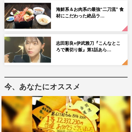
で、出演が決まったときはうれしかったです。
海鮮系＆お肉系の最強“二刀流” 食
材にこだわった絶品ラ…
◆「ゴチになります！」の印象は？
出演者と視聴者の皆さんが一緒に楽しめる番組だと思いま
す。
志田彩良×伊武雅刀『こんなとこ
見ている側も値段が分からないので、出演者が値段を予想
ろで裏切り飯』第1話あら…
するタイミングで一緒に予想したり、結果を一緒になって
楽しめる感じがすごくすてきだなと思います。
◆昨年12月28日放送のゴチ大精算はどんな気持ちでご覧
になっていましたか？
今、あなたにオススメ
「ゴチ」への出演は決まった後で、誰と一緒にやることに
なるのか決まる放送だったので、楽しみにしていました。
「マモ（宮野真守）さんがクビになるかな…マモさんには
クビになってほしくないな…矢部さんと岡村さんどっちか
はクビなんだろうな…」など、普通に視聴者として楽しま