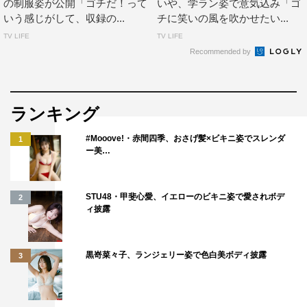
の制服姿が公開「ゴチだ！って
いや、学ラン姿で意気込み「ゴ
たい、汗をかいていきたいなと思っていますね。
いう感じがして、収録の...
チに笑いの風を吹かせたい...
TV LIFE
TV LIFE
◆ゴチの時間はどんな時間になりそうですか？
Recommended by
毎週のレギュラーのお仕事って、すごく楽しみにできるん
です。「ゴチ」は、今日皆さんとご一緒させていただいて
思ったのが、本当に皆さん目が優しくて、何を言っても拾
ランキング
ってくださるというのがありますし、逆にしゃべっていな
#Mooove!・赤間四季、おさげ髪×ビキニ姿でスレンダ
1
かったりすると、急にポンととばしてくださったりするん
ー美…
です。最初は手と足が震えていましたが、最後の方は気づ
いたらなじめていた気がしたので、皆さんに輪に入れてい
STU48・甲斐心愛、イエローのビキニ姿で愛されボデ
2
ただけるように、肩の力を抜いて楽しみたいです。
ィ披露
◆隣の増田貴久さんはいかがでしたか？
黒嵜菜々子、ランジェリー姿で色白美ボディ披露
3
優しかったです。予想の値段を書いていると「それ、ね
～」って言ってました（笑）。高い安いとか、何もアドバ
イスは言ってくださらなかったですが「それね～、うん、