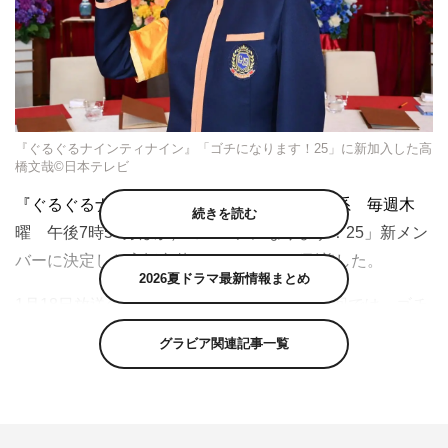
『ぐるぐるナインティナイン』「ゴチになります！25」に新加入した高
橋文哉©日本テレビ
『ぐるぐるナインティナイン』（日本テレビ系 毎週木
続きを読む
曜 午後7時54分ほか）の「ゴチになります！25」新メン
バーに決定した高橋文哉よりコメントが到着した。
2026夏ドラマ最新情報まとめ
1月18日放送の「ゴチになります！25」の初回では、ゴチ
会場にいきなり謎のネコのマスク姿で登場。その姿に、ゴ
グラビア関連記事一覧
チメンバーからは「全然分からない！」「スタイルがすご
くいい！」など、さまざまな声があがり、大盛り上がりと
なった。