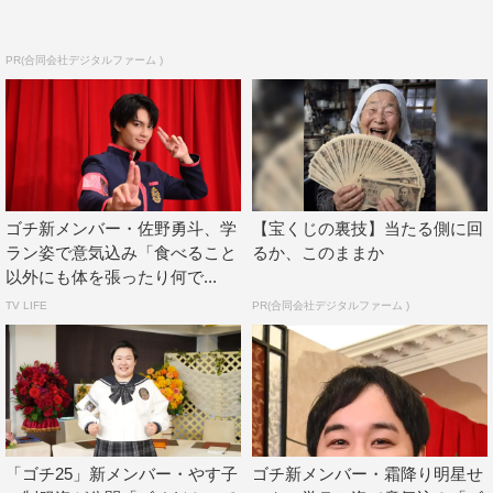
みたいな感覚で好きなんです。
◆初めて、金額予想はやってみた感想は？
PR(合同会社デジタルファーム )
難しかったです、未知数なので。一番高い料理が出ても、
その料理がいくらか知れるわけではないので。そのホテル
（お店）の平均が分からないので、これが1万円の可能性
もあれば2000円の可能性もあるみたいな……かなり惑わ
されながら予想していましたが、楽しかったです。
ゴチ新メンバー・佐野勇斗、学
【宝くじの裏技】当たる側に回
ラン姿で意気込み「食べること
るか、このままか
◆このメンバーには負けたくなかったとかありましたか？
以外にも体を張ったり何で...
TV LIFE
PR(合同会社デジタルファーム )
とにかく勝ちたいです、僕が！
誰に負けたくないとかではなくて、勝ちたいです。
◆ゴチメンバーの中で最年少ですが、これからどんなふう
に戦っていきたいですか？
「ゴチ25」新メンバー・やす子
ゴチ新メンバー・霜降り明星せ
最年少として体を動かすゲームなどでは、一番動いていき