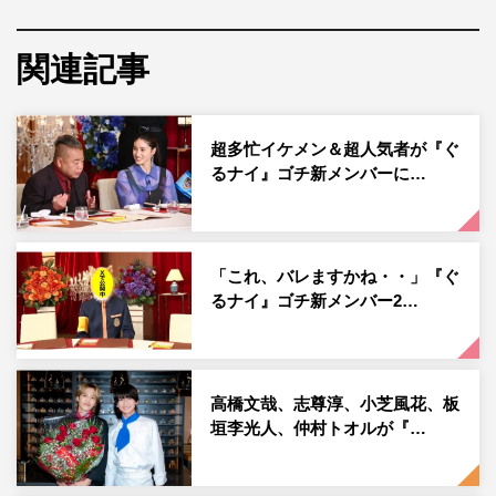
「ゴチ25」新メンバーとして、これから一体どんな戦いを
見せるのか。初回収録を終えた高橋に、新メンバーとして
関連記事
の意気込みを聞いた。なお、新メンバーの高橋、やす子も
加わった初戦の結果発表は1月25日（木）放送で行われ
る。
超多忙イケメン＆超人気者が『ぐ
るナイ』ゴチ新メンバーに…
高橋文哉 コメント
◆新メンバーになると聞いたときの気持ちは？
「これ、バレますかね・・」『ぐ
（「ゴチになります！」の出演が）一つの目標でもあった
るナイ』ゴチ新メンバー2…
ので、もちろんうれしかったですしびっくりしました。こ
のお仕事をしている人間として、一つステップアップでき
るタイミングだなと思うので、こうしてレギュラーを務め
高橋文哉、志尊淳、小芝風花、板
させていただけるということは本当にありがたいです。小
垣李光人、仲村トオルが『…
さい頃から「ゴチ」は拝見していました。一緒に値段予想
をしたり「僕の方が近い！」とか言いながら見ていたの