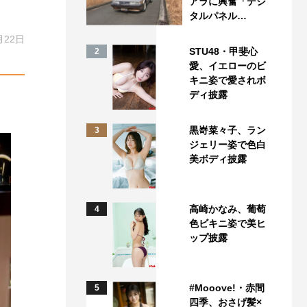
アラに興奮「デジ
タルパネル…
月22日
STU48・甲斐心
2
愛、イエローのビ
キニ姿で愛されボ
ディ披露
黒嵜菜々子、ラン
3
ジェリー姿で色白
美ボディ披露
高崎かなみ、葡萄
4
色ビキニ姿で美ヒ
ップ披露
#Mooove!・赤間
5
四季、おさげ髪×