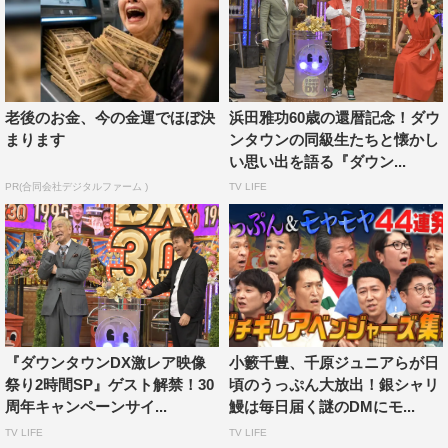
老後のお金、今の金運でほぼ決
浜田雅功60歳の還暦記念！ダウ
まります
ンタウンの同級生たちと懐かし
い思い出を語る『ダウン...
PR(合同会社デジタルファーム )
TV LIFE
『ダウンタウンDX激レア映像
小籔千豊、千原ジュニアらが日
祭り2時間SP』ゲスト解禁！30
頃のうっぷん大放出！銀シャリ
周年キャンペーンサイ...
鰻は毎日届く謎のDMにモ...
TV LIFE
TV LIFE