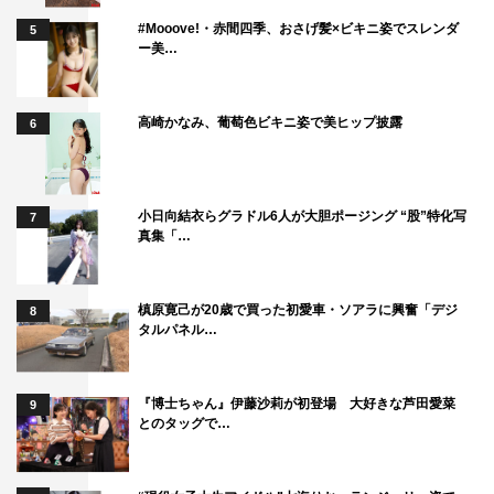
#Mooove!・赤間四季、おさげ髪×ビキニ姿でスレンダ
5
ー美…
高崎かなみ、葡萄色ビキニ姿で美ヒップ披露
6
小日向結衣らグラドル6人が大胆ポージング “股”特化写
7
真集「…
槙原寛己が20歳で買った初愛車・ソアラに興奮「デジ
8
タルパネル…
『博士ちゃん』伊藤沙莉が初登場 大好きな芦田愛菜
9
とのタッグで…