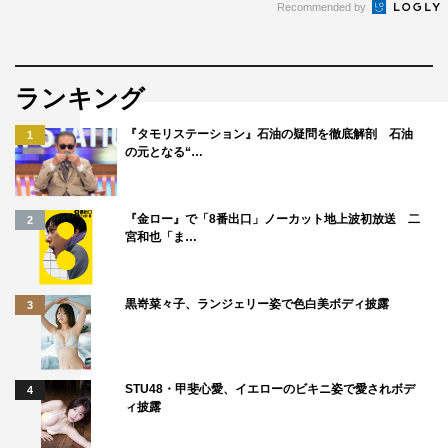
Recommended by
ランキング
『タモリステーション』石油の疑問を徹底解剖 石油
1
の元となる“…
『金ロー』で「8番出口」ノーカット地上波初放送 二
2
宮和也「ま…
黒嵜菜々子、ランジェリー姿で色白美ボディ披露
3
STU48・甲斐心愛、イエローのビキニ姿で愛されボデ
4
ィ披露