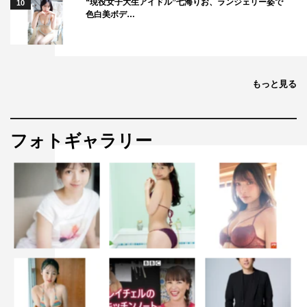
“現役女子大生アイドル”七海りお、ランジェリー姿で
10
色白美ボデ…
もっと見る
フォトギャラリー