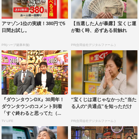
アマゾン1位の実績！380円で5
【当選した人が暴露】宝くじ運
日間お試し。
が動く時、必ずある前触れ
PR(ハーブ健康本舗)
PR(合同会社デジタルファーム )
『ダウンタウンDX』30周年！
“宝くじは運じゃなかった”当た
ダウンタウンのコメント到着
る人の“共通点”を知っただけ
「すぐ終わると思ってた（...
TV LIFE
PR(合同会社デジタルファーム )