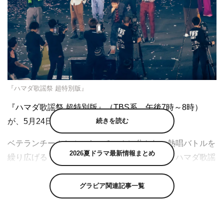
『ハマダ歌謡祭 超特別版』
『ハマダ歌謡祭 超特別版』（TBS系 午後7時～8時）
続きを読む
が、5月24日（金）に放送される。
ベテランチームとルーキーチームに分かれ、熱唱バトルを
2026夏ドラマ最新情報まとめ
繰り広げる『ハマダ歌謡祭』。今回は「出張！ハマダ歌謡
祭」と題し、アーティストのライブ会場にサプライズで突
撃する新企画を届ける。
グラビア関連記事一覧
第1弾は、人気絶頂のアイドルグループ・SixTONESの東
京ドームライブ。今年2月から4月にかけて開催された初の