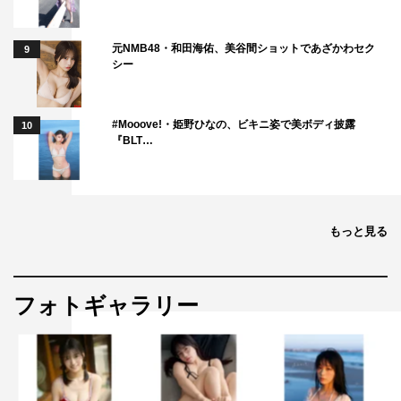
元NMB48・和田海佑、美谷間ショットであざかわセク
9
シー
#Mooove!・姫野ひなの、ビキニ姿で美ボディ披露
10
『BLT…
もっと見る
フォトギャラリー