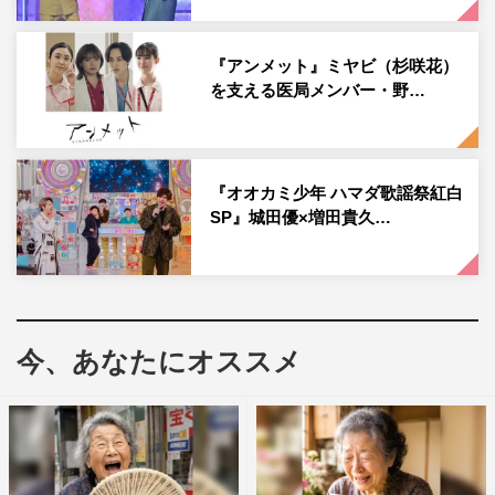
『アンメット』ミヤビ（杉咲花）
『ハマダ歌謡祭 超特別版』
を支える医局メンバー・野…
そんな中、SixTONESチーム VS ハマダ歌謡祭チームで
「マイク争奪！イントロバトルロワイアル」が開幕。「最
強アイドルベストヒットソング」をテーマに、ガチの熱唱
『オオカミ少年 ハマダ歌謡祭紅白
バトルを繰り広げる。
SP』城田優×増田貴久…
番組レギュラーでもある田中樹は「5万5000人の僕たちの
ファンしかいないところでさすがに負けるわけにはいかな
い」と意気込むが、浜田率いるハマダ歌謡祭チームも磨き
あげられた瞬発力で対抗する。浜田が初めて東京ドームで
今、あなたにオススメ
大熱唱する姿も必見だ。