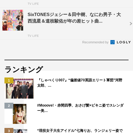
優吾、森本慎太郎、田中樹
TV LIFE
SixTONESジェシー＆田中樹、なにわ男子・大
ハマダ歌謡祭チーム（※50音順）：アンミカ、おじゃす、
西流星＆道枝駿佑が年の差ヒット曲...
せいや（霜降り明星）、野呂佳代、山里亮太（南海キャン
ディーズ）
TV LIFE
Recommended by
スタジオゲスト
白組（※50音順）：AMEMIYA、猪狩蒼弥（HiHi Jets）、
石橋陽彩、さや香（新山・石井）、サンプラザ中野くん、
ランキング
八嶋智人
『しゃべくり007』“偏差値70英語エリート軍団”河野
1
紅組（50音順）：小川桜花（
Girls²
）、おじゃす、菊池桃
太郎、…
子、近藤春菜（ハリセンボン）、滝沢沙織、野呂佳代、
hitomi、May J.、ゆうちゃみ
#Mooove!・赤間四季、おさげ髪×ビキニ姿でスレンダ
2
ー美…
番組公式X：@ookami_tbs
番組公式Instagram：ookami_tbs
番組公式TikTok：@ookamishonen_tbs
“現役女子大生アイドル”七海りお、ランジェリー姿で
3