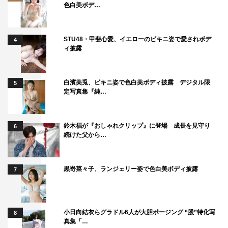
色白美ボデ…
番組公式サイト：
https://www.tbs.co.jp/ookami_tbs/
番組公式LINE：＠ookami_tbs
STU48・甲斐心愛、イエローのビキニ姿で愛されボデ
4
ィ披露
白濱美兎、ビキニ姿で色白美ボディ披露 デジタル限
5
定写真集『純…
鈴木福が『おしゃれクリップ』に登場 成長を見守り
6
続けた父から…
黒嵜菜々子、ランジェリー姿で色白美ボディ披露
SixTONES
アンミカ
おじゃす
7
せいや
山里亮太
浜田雅功
小日向結衣らグラドル6人が大胆ポージング “股”特化写
8
野呂佳代
真集「…