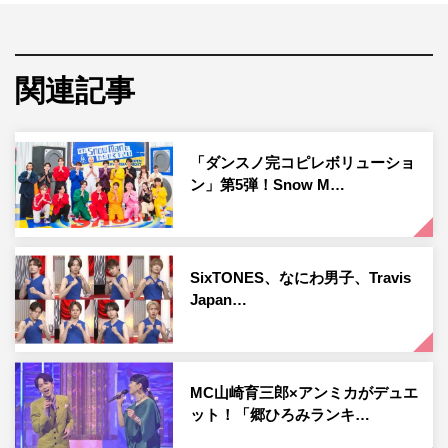
4大ドームツアー「VVS」（バイブス）で約51.5万人を動
員したSixTONES。その東京ドーム公演のライブに、浜田
雅功がハマダ歌謡祭軍団の山里亮太（南海キャンディー
関連記事
ズ）、アンミカ、せいや（霜降り明星）、野呂佳代、おじ
ゃすを引き連れてサプライズ参戦。まさかの登場に驚きを
「ダンスノ完コピレボリューショ
隠せぬSixTONESに対し、会場にいた5万5000人の
ン」第5弾！Snow M…
SixTONESファンは大熱狂。
SixTONES、なにわ男子、Travis
Japan…
MC山崎育三郎×アンミカがデュエ
ット！「郷ひろみランキ…