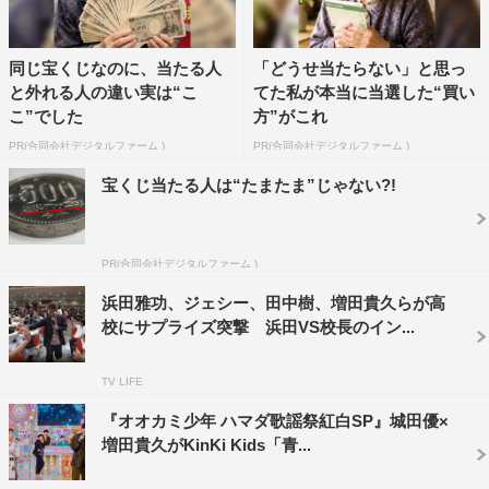
同じ宝くじなのに、当たる人
「どうせ当たらない」と思っ
と外れる人の違い実は“こ
てた私が本当に当選した“買い
こ”でした
方”がこれ
PR(合同会社デジタルファーム )
PR(合同会社デジタルファーム )
宝くじ当たる人は“たまたま”じゃない?!
『ハマダ歌謡祭 超特別版』
PR(合同会社デジタルファーム )
スタジオでのクイズ企画では、ライブ会場で突撃インタビ
浜田雅功、ジェシー、田中樹、増田貴久らが高
ューする「これ誰のファン？」を実施。若者から年配の方
校にサプライズ突撃 浜田VS校長のイン...
まで幅広い層に人気の、あるアーティストのライブ会場で
ファンにインタビュー。そのVTRをヒントに、誰のファン
TV LIFE
なのかを全員で予想する。教科書にも載っている“冬ソン
『オオカミ少年 ハマダ歌謡祭紅白SP』城田優×
グの神様”とは一体誰なのか。
増田貴久がKinKi Kids「青...
さらに、アーティスト・浜田が29年前、当時32歳のとき