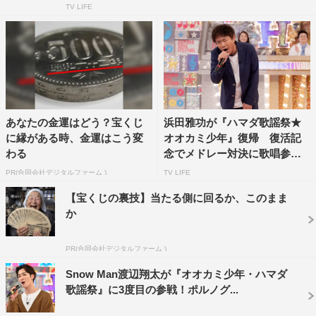
TV LIFE
におこなった、緊張しまくりの初ライブの超貴重映像とそ
の裏側を大公開。
番組情報
『ハマダ歌謡祭 超特別版』
あなたの金運はどう？宝くじ
浜田雅功が『ハマダ歌謡祭★
TBS系
に縁がある時、金運はこう変
オオカミ少年』復帰 復活記
2024年5月24日（金）午後7時～8時
わる
念でメドレー対決に歌唱参戦
...
＜出演者＞
PR(合同会社デジタルファーム )
TV LIFE
MC：浜田雅功
【宝くじの裏技】当たる側に回るか、このまま
レギュラー：ジェシー（SixTONES）、田中樹
か
（SixTONES）
PR(合同会社デジタルファーム )
進行：日比麻音子（TBSアナウンサー）
Snow Man渡辺翔太が『オオカミ少年・ハマダ
「出張ハマダ歌謡祭」
歌謡祭』に3度目の参戦！ポルノグ...
SixTONESチーム：ジェシー、京本大我、松村北斗、髙地