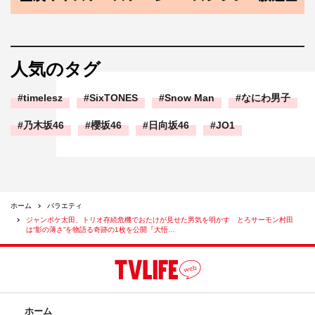
人気のタグ
timelesz
SixTONES
Snow Man
なにわ男子
乃木坂46
櫻坂46
日向坂46
JO1
ホーム
バラエティ
ジャンポケ太田、トリオ存続危機でおたけが見せた男気を明かす とろサーモン村田
は“影の薄さ”を物語る奇跡の1枚を公開『大悟…
ホーム