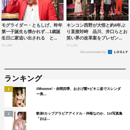
MC：大悟（千鳥）
進行：渡邉結衣（日本テレビアナウンサー）
モグライダー・ともしげ、昨年
キンコン西野が大悟と約4年ぶ
芸人ゲスト：品川祐（品川庄司）、村田秀亮（とろサーモ
第一子誕生も懐かれず…1歳誕
り直接対峙 品川、井口らとお
ン）、太田博久（ジャングルポケット）、お見送り芸人し
生日に家追い出される と...
笑い界の改革案をプレゼン...
んいち、JP、信子（ぱーてぃーちゃん）
TV LIFE
TV LIFE
Recommended by
©日本テレビ
ランキング
#Mooove!・赤間四季、おさげ髪×ビキニ姿でスレンダ
1
ー美…
軟体Iカップグラビアアイドル・仲根なのか、1st写真集
2
「おは…