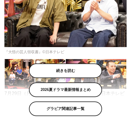
『大悟の芸人領収書』©日本テレビ
続きを読む
2026夏ドラマ最新情報まとめ
7月29日（月）放送の『大悟の芸人領収書』（日本テレビ
系 深夜0時09分～0時39分）は、前回に引き続き芸人ゲ
グラビア関連記事一覧
ストに品川祐（品川庄司）、村田秀亮（とろサーモン）、
太田博久（ジャングルポケット）、お見送り芸人しんい
ち、JP、信子（ぱーてぃーちゃん）を迎える。