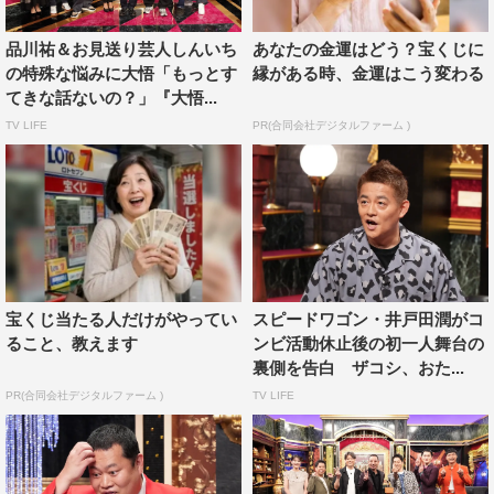
ッドで映画を撮ることが目標だったと語る品川。昨年実際
に現地からオファーがかかり、満を辞して米国へ。しかし
品川祐＆お見送り芸人しんいち
あなたの金運はどう？宝くじに
到着するや否や、歴史的大事件に巻き込まれてしまい即帰
の特殊な悩みに大悟「もっとす
縁がある時、金運はこう変わる
国。大悟も「盛大に送り出したのに気まずかった」と語る
てきな話ないの？」『大悟...
珍事件とは。
TV LIFE
PR(合同会社デジタルファーム )
村田が語るのは、自身の「影の薄さ」の悩み。相方・久保
田かずのぶの存在感の強さも相まって、M-1王者になった
後もその悩みが続いているという。そんな村田が影の薄さ
を突きつけられたと語る、あるイベントで撮影された写真
を紹介。そこに写った村田の姿に、思わずスタジオが爆笑
宝くじ当たる人だけがやってい
スピードワゴン・井戸田潤がコ
の渦に巻き込まれた奇跡の1枚とは。
ること、教えます
ンビ活動休止後の初一人舞台の
裏側を告白 ザコシ、おた...
番組情報
PR(合同会社デジタルファーム )
TV LIFE
『大悟の芸人領収書』
日本テレビ系
2024年7月29日（月）深夜0時09分～0時39分