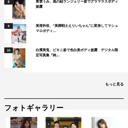
東雲うみ、黒の紐ランジェリー姿でグラマラスボディ
8
披露
美澄衿依、“美脚戦士えりいちゃん”に変身してマシュ
9
マロボディ…
白濱美兎、ビキニ姿で色白美ボディ披露 デジタル限
10
定写真集『純…
もっと見る
フォトギャラリー