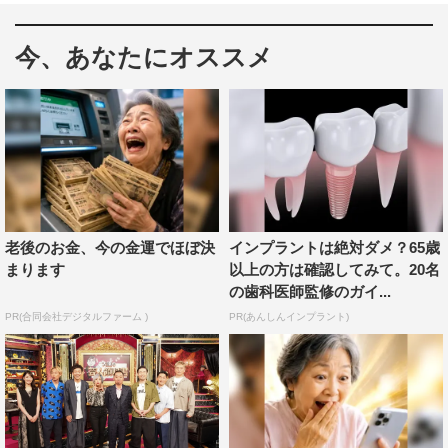
この番組は、MCの千鳥・大悟が芸人たちの私生活の領収
今、あなたにオススメ
書やレシートをエピソードとともに査定し、金額に見合う
面白さと判断すれば、全額分をキャッシュバックしさらな
る芸の肥やしに使ってもらおうというトークバラエティ。
太田はトリオの危機を3人で乗り越えた日の領収書を提
出。昨年、斉藤慎二が起こした不祥事の裏側で、実はトリ
オが存続危機を迎えていたと明かす太田。そんな中、誰よ
りもトリオの未来を考え行動を起こしたのがおたけだった
老後のお金、今の金運でほぼ決
インプラントは絶対ダメ？65歳
という。そのおたけの提案とは「3人で坊主」にするこ
まります
以上の方は確認してみて。20名
の歯科医師監修のガイ...
と。芸人である以上笑いで乗り越えるべき、という熱い提
PR(合同会社デジタルファーム )
PR(あんしんインプラント)
案にマネジャー一同も大賛成となったが、まさかの結末
に…。
品川は映画監督として念願だった米進出にまつわる領収書
を提出。“品川ヒロシ”名義で映画監督の顔も持ち、ハリウ