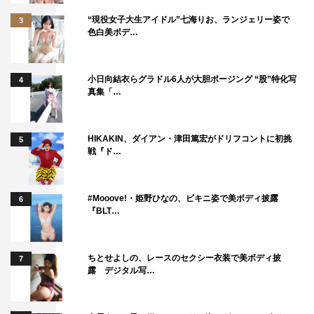
“現役女子大生アイドル”七海りお、ランジェリー姿で
3
色白美ボデ…
小日向結衣らグラドル6人が大胆ポージング “股”特化写
4
真集「…
HIKAKIN、ダイアン・津田篤宏がドリフコントに初挑
5
戦『ド…
#Mooove!・姫野ひなの、ビキニ姿で美ボディ披露
6
『BLT…
ちとせよしの、レースのセクシー衣装で美ボディ披
7
露 デジタル写…