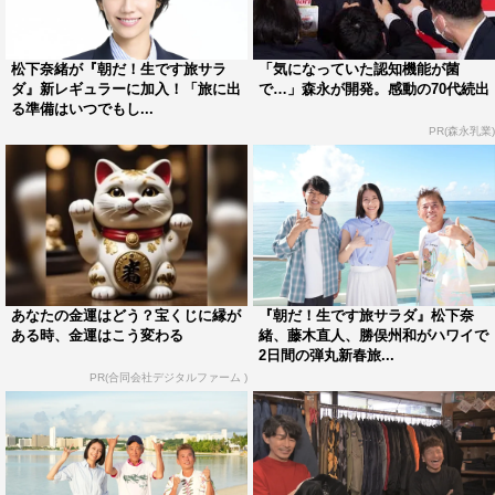
藤木直人 コメント
◆MC就任について、率直なご感想は？
松下奈緒が『朝だ！生です旅サラ
「気になっていた認知機能が菌
ダ』新レギュラーに加入！「旅に出
で…」森永が開発。感動の70代続出
る準備はいつでもし...
全く思ってもみないオファーだったのでびっくりしまし
PR(森永乳業)
た。番組の歴史、重みを考えると自分には務まらないと思
ったのですが、僕は今年でデビュー30周年、そんな年に生
放送のMCという初めての挑戦をさせてもらえるのは幸せ
なことだと思いお引き受けしました。
◆これまでで一番心に残っている旅の思い出は？
あなたの金運はどう？宝くじに縁が
『朝だ！生です旅サラダ』松下奈
大学の卒業旅行で行ったロンドン。初めてづくしで言葉も
ある時、金運はこう変わる
緒、藤木直人、勝俣州和がハワイで
2日間の弾丸新春旅...
たどたどしく不安だったんですが、違う文化に触れ、歴史
PR(合同会社デジタルファーム )
のある街並みを目の当たりにしてドキドキよりワクワクの
方が上回りました。
◆番組でやってみたいこと、心掛けたいことは？