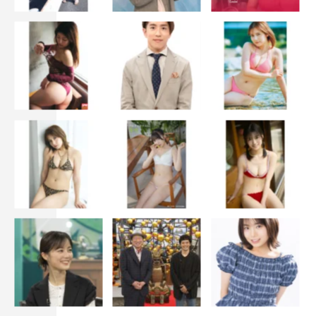
1993年4月～
草野仁、向井亜紀、田中義剛
1995年4月～
草野仁、向井亜紀、田中義剛、竹内都子
中継…松尾伴内
1997年4月～
神田正輝、向井亜紀、田中義剛、竹内都子
中継…ラッシャー板前
2009年4月～
神田正輝、向井亜紀、三船美佳
中継…ラッシャー板前
2011年1月～
神田正輝、向井亜紀、勝俣州和、三船美佳（2020年8月か
ら10月は産前産後休暇）