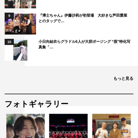
MCとしてご一緒するのはちょっと違った緊張感がありま
す（笑）。
『博士ちゃん』伊藤沙莉が初登場 大好きな芦田愛菜
9
藤木さんの胸を借りる時は借り、遠慮なくいろいろなこと
とのタッグで…
が話せて、新たな『旅サラダ』ファミリーの温かさにつな
がっていくよう気を引き締めていきたいです。
小日向結衣らグラドル6人が大胆ポージング “股”特化写
10
新しい『旅サラダ』のスタートです！よろしくお願いいた
真集「…
します。
山下浩司プロデューサー コメント
もっと見る
『旅サラダ』には唯一無二のウリがあります。それは松下
奈緒さん、勝俣州和さんをはじめ出演者の皆さんが作り出
す家族のような空気感です。松下さんもすっかり家族の一
フォトギャラリー
員となりました。こんなにダジャレを言う人だなんて誰が
想像したでしょうか？？おかげでゲストの方が自然とリラ
ックスして新たな一面を見せてくれます。これが旅番組だ
けど旅だけではない、『旅サラダ』なんです。