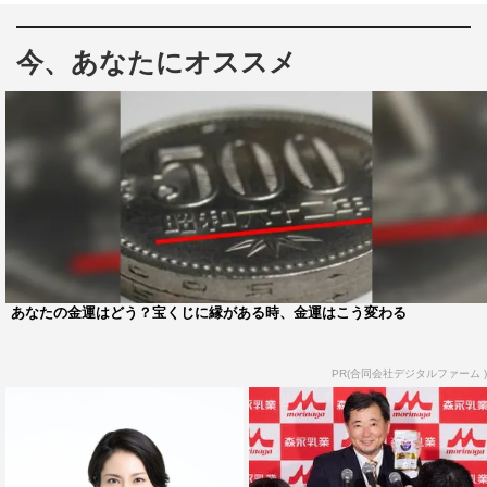
今、あなたにオススメ
『朝だ！生です旅サラダ』松下奈緒、藤木直人
藤木直人（52）が、33年目に突入する長寿番組『朝だ！
生です旅サラダ』（ABCテレビ・テレビ朝日系 毎週土
曜 午前8時～9時30分）に4月5日（土）放送回よりレギ
ュラー出演することが決定した。藤木は生放送のMC初挑
戦となる。
藤木は、昨年9月までの27年6か月にわたり番組をけん引
あなたの金運はどう？宝くじに縁がある時、金運はこう変わる
してきた神田正輝の役割を引き継いだMCの松下奈緒と共
に“土曜の朝の顔”として、MCの役割を担う。33年目に入
PR(合同会社デジタルファーム )
る『旅サラダ』は松下、勝俣州和、そして新たなファミリ
ー・藤木と共に、海外・国内の隅々まで、これまで以上
に、新しい旅のカタチを提案していく。