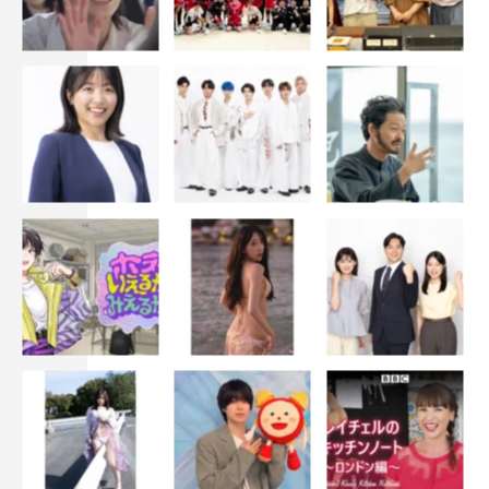
そんな家族に藤木直人さんをお迎えできることになりまし
た！これから旅の魅力を存分に味わっていただきたいで
す。惹き込まれるような人柄と爽やかな笑顔が印象的です
が、藤木さんはどんな新たな一面を見せてくれるのか？期
待せずにはいられません！
番組情報
『朝だ！生です旅サラダ』
ABCテレビ・テレビ朝日系
毎週土曜 午前8時～9時30分
＜出演者＞
2025年4月5日（土）～
松下奈緒、藤木直人、勝俣州和
＜歴代出演者＞