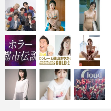
中継…ラッシャー板前
2022年4月～
神田正輝、向井亜紀、勝俣州和、三船美佳
中継…中丸雄一
2023年4月～
神田正輝、松下奈緒、勝俣州和
中継…中丸雄一
2024年10月～
松下奈緒、勝俣州和
中継…中丸雄一（2024年8月より休演）
©ABCテレビ