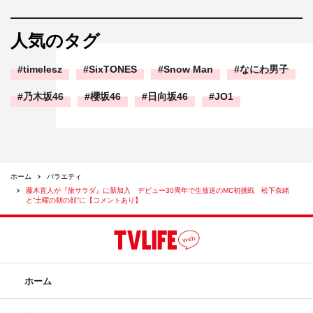
人気のタグ
timelesz
SixTONES
Snow Man
なにわ男子
乃木坂46
櫻坂46
日向坂46
JO1
ホーム
バラエティ
藤木直人が『旅サラダ』に新加入 デビュー30周年で生放送のMC初挑戦 松下奈緒
と“土曜の朝の顔”に【コメントあり】
ホーム