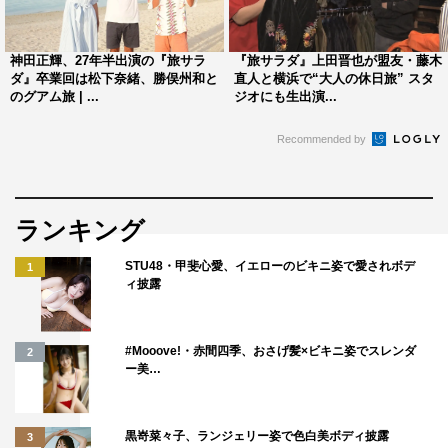
『旅サラダ』では国内外のすてきな場所がたくさん出てき
ます。僕は元々出不精で旅の初心者なんですが、番組の中
神田正輝、27年半出演の『旅サラ
『旅サラダ』上田晋也が盟友・藤木
ダ』卒業回は松下奈緒、勝俣州和と
直人と横浜で“大人の休日旅” スタ
で、そして番組外でもいろいろな場所に出かけたいと思い
のグアム旅 | ...
ジオにも生出演...
ます。
Recommended by
◆視聴者へのメッセージをお願いします。
神田正輝さんが卒業される時「一生懸命やったことはな
ランキング
い。夢中にやっていただけ」とおっしゃってました。僕も
夢中に、そして旅サラダの仲間として目いっぱい楽しみた
STU48・甲斐心愛、イエローのビキニ姿で愛されボデ
1
いと思います。視聴者の方に引き続き楽しんでいただけた
ィ披露
ら、そして旅に出かけたくなっていただけたらうれしいで
す。
#Mooove!・赤間四季、おさげ髪×ビキニ姿でスレンダ
2
ー美…
松下奈緒 コメント
◆『旅サラダ』MC就任から2年、今の気持ちは？
黒嵜菜々子、ランジェリー姿で色白美ボディ披露
3