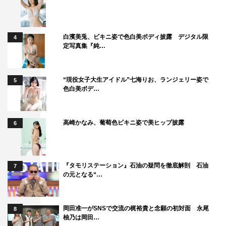
ゲストの皆さんの旅、そして海外の旅を毎週1番楽しみに
しているのが私かもしれません（笑）。
白濱美兎、ビキニ姿で色白美ボディ披露 デジタル限
4
気づいたら集中しすぎて、前のめりで見ていることもあり
定写真集『純…
ます。
皆さんの旅を見て行きたい場所がどんどん増えるばかりで
“現役女子大生アイドル”七海りお、ランジェリー姿で
5
すし、ゲストの皆さんが笑顔で旅を自由に楽しんでくださ
色白美ボデ…
り、スタジオでも「楽しかったです！ また来たいで
す！」と仰ってくださることが何よりうれしいなとかみ締
高崎かなみ、葡萄色ビキニ姿で美ヒップ披露
6
めております。
この2年間で私の行きたい場所リストがたまってきたの
で、そろそろ旅に出かけたいと思っています！
『タモリステーション』石油の疑問を徹底解剖 石油
7
の元となる“…
◆藤木さんと共に番組を引っ張っていくことになります
が？
岡田准一がSNSで交流の梶裕貴と念願の初対面 永尾
8
ドラマ作品では何度かご一緒させていただきましたが、
柚乃は岡田…