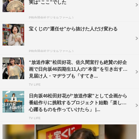
実は“ここ”でした
続編が決まったことへの衝撃と前作があまりに刺激的だっ
PR(合同会社デジタルファーム )
たのでもう1年たったことへの衝撃でとにかく衝撃しかあ
宝くじの“運任せ”から抜けた人だけ変わる
りません！2回目ならではのプレッシャーはありますが、
心のワクワクを信じて楽しみながら頑張ります！ぜひご覧
ください！
PR(合同会社デジタルファーム )
番組企画・演出 町田拓哉 コメント
“放送作家”松田好花、佐久間宣行も絶賛の好企
画で日向坂46四期生11人の“本音”を引き出す
見届け人・マヂラブも「すてき...
昨年のロケ終了後、10年はやりたくないです。と言われて
いたのですが、どうにか続編ができることになりました。
TV LIFE
前回の経験があるので、今回はアドバイスなどもあまりせ
日向坂46松田好花が“放送作家”として企画から
ず、全て松田さんにお任せしています。
番組作りに挑戦するプロジェクト始動「楽しく
心躍るものを作っていけたら」 |...
どんな番組になるのか僕自身も楽しみです。一緒に見守っ
TV LIFE
ていただけたらうれしいです！
ちなみにまだ泣いていません。