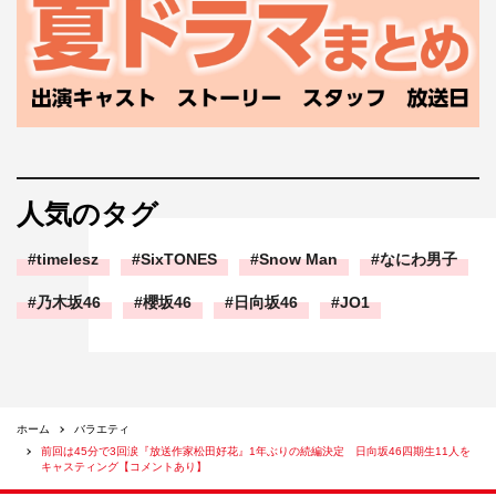
人気のタグ
timelesz
SixTONES
Snow Man
なにわ男子
乃木坂46
櫻坂46
日向坂46
JO1
ホーム
バラエティ
前回は45分で3回涙『放送作家松田好花』1年ぶりの続編決定 日向坂46四期生11人を
キャスティング【コメントあり】