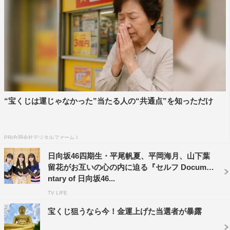
番組情報
『放送作家松田好花 リターンズ』
テレ東ほか
2025年8月11日（月・祝）10時05分～11時
＜出演者＞
日向坂46・松田好花、四期生11人（石塚瑶季、小西夏菜
“宝くじは運じゃなかった”当たる人の“共通点”を知っただけ
実、清水理央、正源司陽子、竹内希来里、平尾帆夏、平岡
海月、藤嶌果歩、宮地すみれ、山下葉留花、渡辺莉奈）ほ
か
PR(合同会社デジタルファーム )
ゲスト：調整中
日向坂46四期生・平尾帆夏、平岡海月、山下葉
留花がお互いの心の内に迫る『セルフ Docume
©テレビ東京
ntary of 日向坂46...
TV LIFE
宝くじ狙うなら今！金運上げた当選者が暴露