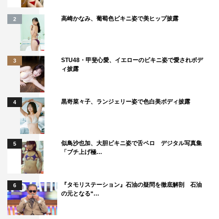
高崎かなみ、葡萄色ビキニ姿で美ヒップ披露
2
STU48・甲斐心愛、イエローのビキニ姿で愛されボデ
3
ィ披露
黒嵜菜々子、ランジェリー姿で色白美ボディ披露
4
似鳥沙也加、大胆ビキニ姿で舌ペロ デジタル写真集
5
「ブチ上げ極…
『タモリステーション』石油の疑問を徹底解剖 石油
6
の元となる“…