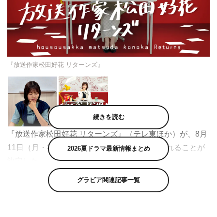
『放送作家松田好花 リターンズ』
続きを読む
『放送作家松田好花 リターンズ』（テレ東ほか）が、8月
11日（月・祝）午前10時05分～11時に放送されることが
2026夏ドラマ最新情報まとめ
決定した。
グラビア関連記事一覧
この番組は、日向坂46・松田好花が放送作家として企画か
ら番組作りに挑戦するプロジェクトの続編。グループの冠
番組である『日向坂で会いましょう』（テレ東）で、「放