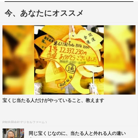
送作家のようだ」とイジられていたことをきっかけに、昨
今、あなたにオススメ
年8月、実際に放送作家に挑戦し、番組を放送することに
なった松田好花。右も左も分からない中、企画立案から台
本作成、収録まで全てを担当。完全ガチの過酷さに、45分
間の放送中に3度涙。終了後にラジオ出演した際にも、番
組サイドに対するクレームを訴えていた。
そんな番組が再始動。今回は企画の根幹だけでなく、ロケ
のシチュエーションやキャスティングなど細部にわたる全
てを松田が考案。そして、出演者に選んだのは日向坂46四
期生の11人（石塚瑶季、小西夏菜実、清水理央、正源司陽
子、竹内希来里、平尾帆夏、平岡海月、藤嶌果歩、宮地す
宝くじ当たる人だけがやっていること、教えます
みれ、山下葉留花、渡辺莉奈）。映画に舞台にバラエティ
と、大活躍している注目の世代が、どんな顔を見せるのか
期待が高まる。
PR(合同会社デジタルファーム )
同じ宝くじなのに、当たる人と外れる人の違い
松田好花（日向坂46）コメント