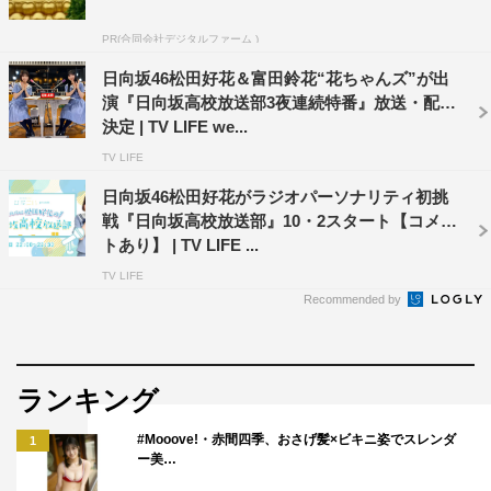
PR(合同会社デジタルファーム )
日向坂46松田好花＆富田鈴花“花ちゃんズ”が出
演『日向坂高校放送部3夜連続特番』放送・配信
決定 | TV LIFE we...
TV LIFE
日向坂46松田好花がラジオパーソナリティ初挑
戦『日向坂高校放送部』10・2スタート【コメン
トあり】 | TV LIFE ...
TV LIFE
Recommended by
ランキング
#Mooove!・赤間四季、おさげ髪×ビキニ姿でスレンダ
1
ー美…