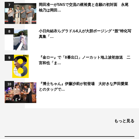
岡田准一がSNSで交流の梶裕貴と念願の初対面 永尾
7
柚乃は岡田…
小日向結衣らグラドル6人が大胆ポージング “股”特化写
8
真集「…
『金ロー』で「8番出口」ノーカット地上波初放送 二
9
宮和也「ま…
『博士ちゃん』伊藤沙莉が初登場 大好きな芦田愛菜
10
とのタッグで…
もっと見る