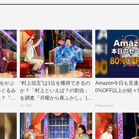
をかぶ
“村上信五”は1位を獲得できるの
Amazon今日も見
いぐるみ
か？「村上といえば？の割合」
0%OFF以上が続々
は？『月
を調査『月曜から夜ふかし』 | T
V L...
TV LIFE
PR(Amazon)