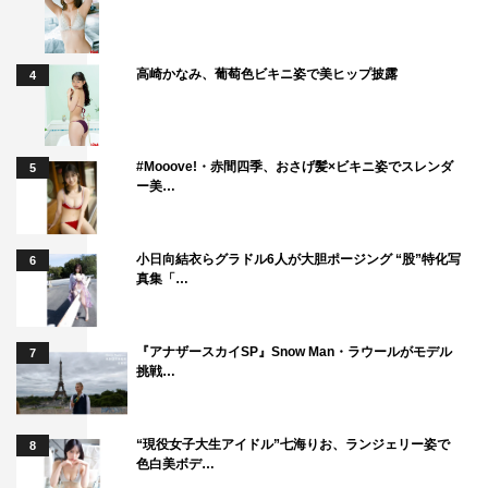
高崎かなみ、葡萄色ビキニ姿で美ヒップ披露
4
#Mooove!・赤間四季、おさげ髪×ビキニ姿でスレンダ
5
ー美…
小日向結衣らグラドル6人が大胆ポージング “股”特化写
6
真集「…
『アナザースカイSP』Snow Man・ラウールがモデル
7
挑戦…
“現役女子大生アイドル”七海りお、ランジェリー姿で
8
色白美ボデ…