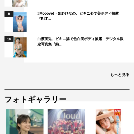
#Mooove!・姫野ひなの、ビキニ姿で美ボディ披露
9
『BLT…
白濱美兎、ビキニ姿で色白美ボディ披露 デジタル限
10
定写真集『純…
もっと見る
フォトギャラリー