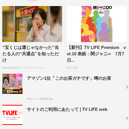
TV LIFE
“宝くじは運じゃなかった”当
【新刊】TV LIFE Premium v
たる人の“共通点”を知っただ
ol.10 表紙：関ジャニ∞ 7月7
け
日...
PR(合同会社デジタルファーム )
TV LIFE
アマゾン1位「このお茶ガチです」噂のお茶
PR(ハーブ健康本舗)
サイトのご利用にあたって | TV LIFE web