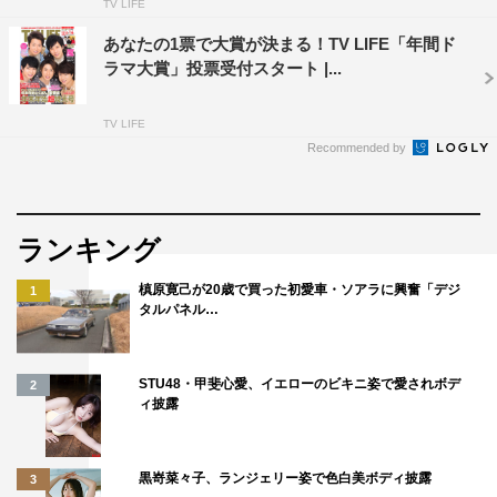
TV LIFE
あなたの1票で大賞が決まる！TV LIFE「年間ド
ラマ大賞」投票受付スタート |...
TV LIFE
Recommended by
ランキング
槙原寛己が20歳で買った初愛車・ソアラに興奮「デジ
1
タルパネル…
STU48・甲斐心愛、イエローのビキニ姿で愛されボデ
2
ィ披露
黒嵜菜々子、ランジェリー姿で色白美ボディ披露
3