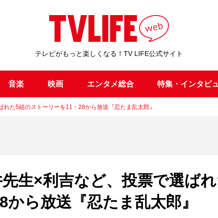
テレビがもっと楽しくなる！TV LIFE公式サイト
音楽
映画
エンタメ総合
特集・インタビ
ばれた5組のストーリーを11・28から放送『忍たま乱太郎』
井先生×利吉など、投票で選ばれ
28から放送『忍たま乱太郎』