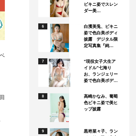
ビキニ姿でスレン
ダー美…
白濱美兎、ビキニ
6
姿で色白美ボディ
披露 デジタル限
定写真集『純…
ベ
“現役女子大生ア
7
イドル”七海り
お、ランジェリー
姿で色白美ボデ…
高崎かなみ、葡萄
8
田
色ビキニ姿で美ヒ
ップ披露
奈
黒嵜菜々子、ラン
9