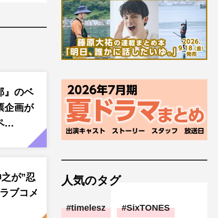
郎』のベ
票企画が
ペ…
之が”忍
人気のタグ
！ラブコメ
timelesz
SixTONES