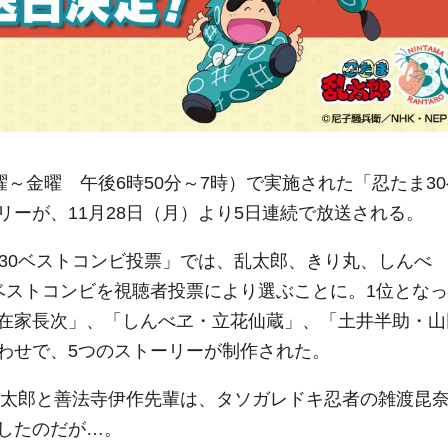
～金曜 午後6時50分～7時）で実施された「忍たま30
ーが、11月28日（月）より5日連続で放送される。
30ベストコンビ投票」では、乱太郎、きり丸、しんべ
ベストコンビを視聴者投票により選ぶことに。1位となっ
在家長次」、「しんべヱ・立花仙蔵」、「土井半助・山
わせで、5つのストーリーが制作された。
。乱太郎と善法寺伊作先輩は、タソガレドキ忍者の雑渡昆
したのだが…。