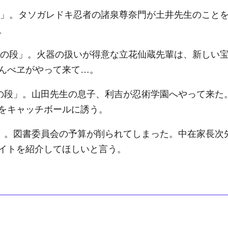
の段」。タソガレドキ忍者の諸泉尊奈門が土井先生のこと
。
アーの段」。火器の扱いが得意な立花仙蔵先輩は、新しい
んべヱがやって来て…。
ルの段」。山田先生の息子、利吉が忍術学園へやって来た
をキャッチボールに誘う。
段」。図書委員会の予算が削られてしまった。中在家長次
イトを紹介してほしいと言う。