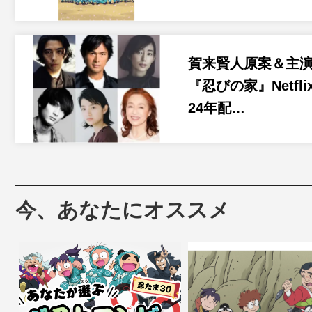
賀来賢人原案＆主
『忍びの家』Netfli
24年配…
今、あなたにオススメ