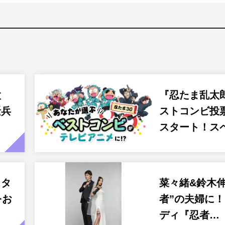
太
『忍たま乱太
騒兵
ストコンビ投
…
スタート！ス
スタ
菜々緒&鈴木伸
をお
者”の夫婦に
ディ『忍者…