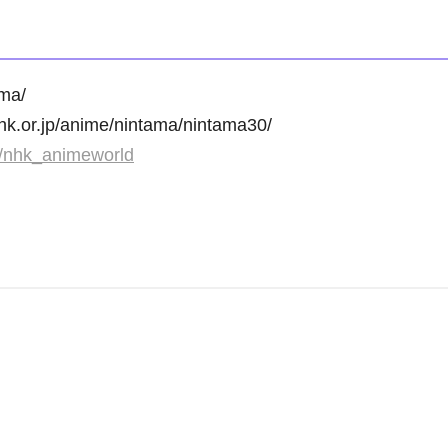
ma/
jp/anime/nintama/nintama30/
om/nhk_animeworld