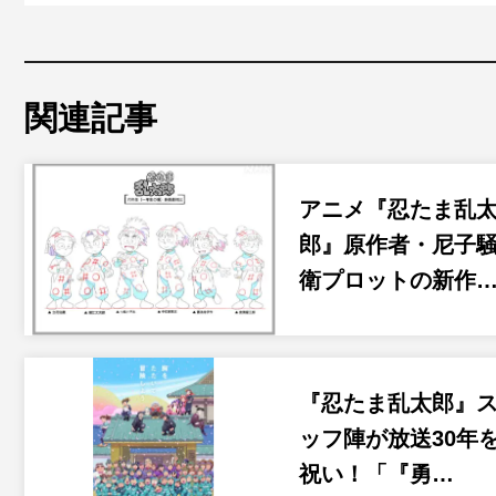
関連記事
アニメ『忍たま乱
郎』原作者・尼子
衛プロットの新作
『忍たま乱太郎』
ッフ陣が放送30年
祝い！「『勇…