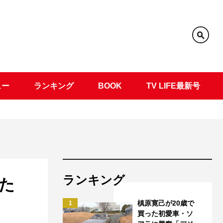
ュー
ランキング
BOOK
TV LIFE最新号
ランキング
た
槙原寛己が20歳で
1
買った初愛車・ソ