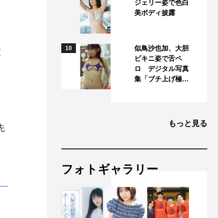
ジェリー姿で色白
美ボディ披露
を
似鳥沙也加、大胆
10
宝
ビキニ姿で舌ペ
ロ デジタル写真
集「ブチ上げ極…
。
もっと見る
先
フォトギャラリー