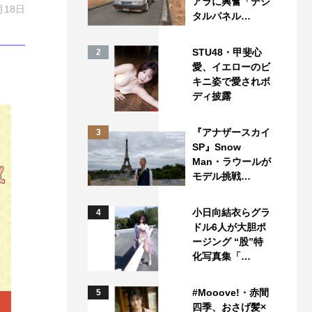
アラに興奮「デジ
月18日
タルパネル…
STU48・甲斐心
2
愛、イエローのビ
キニ姿で愛されボ
ディ披露
『アナザースカイ
3
SP』Snow
Man・ラウールが
モデル挑戦…
小日向結衣らグラ
4
ドル6人が大胆ポ
ージング “股”特
化写真集「…
#Mooove!・赤間
5
四季、おさげ髪×