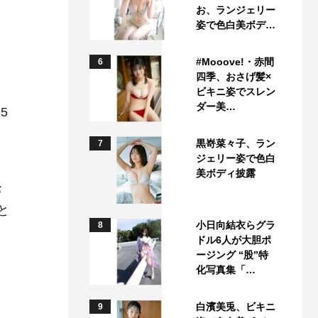
お、ランジェリー
姿で色白美ボデ…
#Mooove!・赤間
6
四季、おさげ髪×
ビキニ姿でスレン
ダー美…
5
黒嵜菜々子、ラン
7
ジェリー姿で色白
美ボディ披露
お
と
小日向結衣らグラ
8
ドル6人が大胆ポ
ージング “股”特
化写真集「…
白濱美兎、ビキニ
9