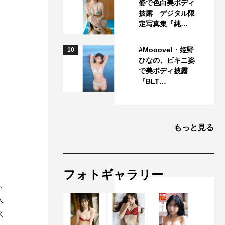
姿で色白美ボディ
披露 デジタル限
定写真集『純…
#Mooove!・姫野
10
ひなの、ビキニ姿
で美ボディ披露
『BLT…
もっと見る
フォトギャラリー
、
人
ス