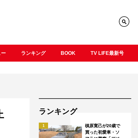
ュー
ランキング
BOOK
TV LIFE最新号
ランキング
止
槙原寛己が20歳で
1
買った初愛車・ソ