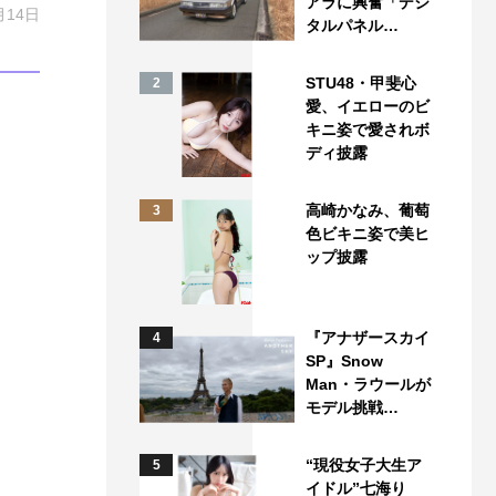
アラに興奮「デジ
月14日
タルパネル…
STU48・甲斐心
2
愛、イエローのビ
キニ姿で愛されボ
ディ披露
高崎かなみ、葡萄
3
色ビキニ姿で美ヒ
ップ披露
『アナザースカイ
4
SP』Snow
Man・ラウールが
モデル挑戦…
“現役女子大生ア
5
イドル”七海り