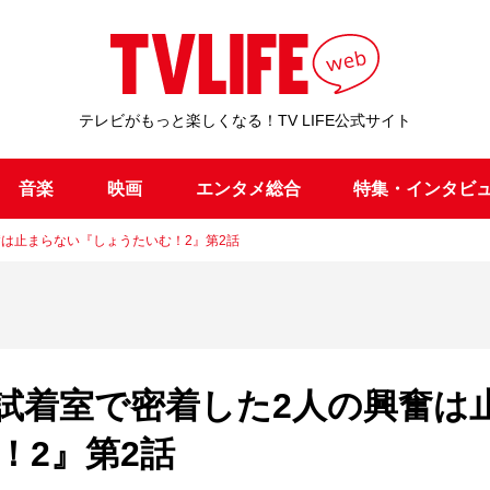
テレビがもっと楽しくなる！TV LIFE公式サイト
音楽
映画
エンタメ総合
特集・インタビ
は止まらない『しょうたいむ！2』第2話
試着室で密着した2人の興奮は
！2』第2話