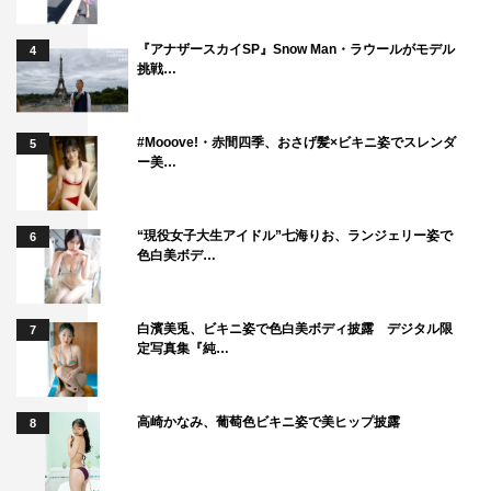
した。こんな私をサポートし支えてくださって、本当に救
『アナザースカイSP』Snow Man・ラウールがモデル
4
われました」
挑戦…
◆テレビドラマは、『絶対正義』以来の出演で、今回フジ
#Mooove!・赤間四季、おさげ髪×ビキニ姿でスレンダ
5
テレビ制作のドラマ初出演になります。
ー美…
「昔からフジテレビのドラマがすごく好きなので、出られ
“現役女子大生アイドル”七海りお、ランジェリー姿で
6
るのが夢みたいです。家族に報告しようと思います！」
色白美ボデ…
◆今回はアクションシーンもあります。
白濱美兎、ビキニ姿で色白美ボディ披露 デジタル限
7
定写真集『純…
「難しかったです。2～3時間しか練習する時間がなく、そ
の間ムチを振り回しすぎて、手に力が入らなくなりまし
高崎かなみ、葡萄色ビキニ姿で美ヒップ披露
8
た。まず、こんなにも体力が衰えていることにショックを
受けました（笑）。元々、器械体操をやっていたし、ジム
にも通っているから体力には自信がある方だと思っていた