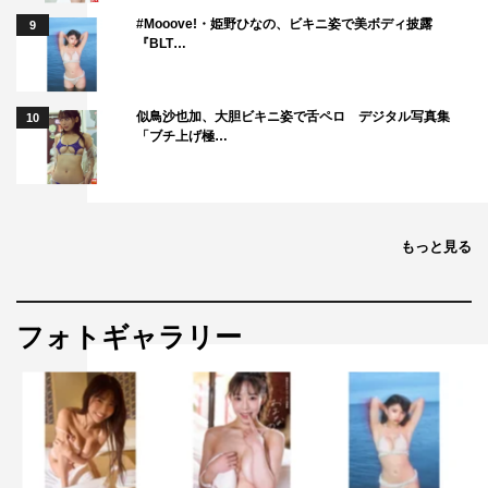
#Mooove!・姫野ひなの、ビキニ姿で美ボディ披露
9
んですけどね、アクションは全く別物だと感じました。今
『BLT…
後もしアクションをする機会があれば、今回の経験を生か
して、もっとうまくできるよう頑張りたいです！」
似鳥沙也加、大胆ビキニ姿で舌ペロ デジタル写真集
10
「ブチ上げ極…
◆撮影中の現場の雰囲気やエピソードなど
「武内監督は持ち上げ上手！こんなド素人の私の良い所を
見つけようとしてくれました。しっかりと演出意図を伝え
もっと見る
てくださり、相談しながら撮影することで、物づくりに参
加できる悦びを感じることができました。短い期間での撮
フォトギャラリー
影でしたが、とてつもなく達成感がありました」
◆ドラマを楽しみにしているファンへのメッセージ
「パンチの効いた悪い女です。男たちを翻弄し、金品を盗
み取る美羽。その、ある種古典的な手法を楽しみにしてい