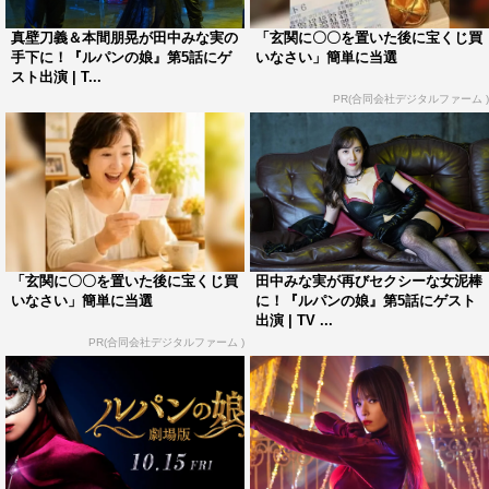
＜田中みな実 コメント＞
真壁刀義＆本間朋晃が田中みな実の
「玄関に〇〇を置いた後に宝くじ買
手下に！『ルパンの娘』第5話にゲ
いなさい」簡単に当選
◆『ルパンの娘』のゲスト出演に決まった印象は？
スト出演 | T...
PR(合同会社デジタルファーム )
「放送前から随分話題になっていた作品だったので、お話
を頂けて大変光栄でした」
◆今回の役柄については？
「お衣装に関してはフィッティングの段階から監督のイメ
「玄関に〇〇を置いた後に宝くじ買
田中みな実が再びセクシーな女泥棒
いなさい」簡単に当選
に！『ルパンの娘』第5話にゲスト
ージが固まっていたので、皆さんにお任せしました。あと
出演 | TV ...
は現場に入った時の空気感でお芝居をさせていただきまし
PR(合同会社デジタルファーム )
た。美羽は、ただ色気を振りまくだけのキャラではなく
て、“強さ”もあるけど男性不信のような“弱さ”もあって、
複雑な思いを抱えているのかなって。ストーリー自体はフ
ァンタジーだけど、女性の等身大の悩みを投影しているの
ではないでしょうか。だけど美羽のむき出しの感情を、深