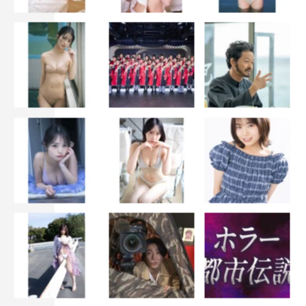
ただければと思います。30歳を過ぎて、これほど露出する
ことになるとは思いませんでした。お見苦しいところも多
いかと思いますが、そこは作品の世界観として大目に見て
いただけたら幸いです！（笑）」
木曜劇場『ルパンの娘』
フジテレビ系
毎週（木）後10時～10時54分
©フジテレビ
深田恭子
瀬戸康史
田中みな実