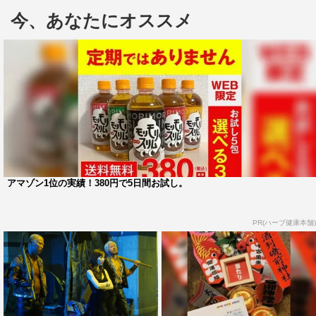
／2019年2月2日～3月24日）以来で、フジテレビ制作のド
今、あなたにオススメ
ラマは初出演。深田恭子、瀬戸康史共に初共演で、自身初
のアクションシーンにも挑戦する。“Lの一族“の泥棒スー
ツに負けず劣らずの衣装を身にまとって華（深田）と繰り
広げる女泥棒対決や、巻栄一（加藤諒）を誘惑するシーン
など、目が離せないシーンが盛りだくさんだ。
アマゾン1位の実績！380円で5日間お試し。
PR(ハーブ健康本舗)