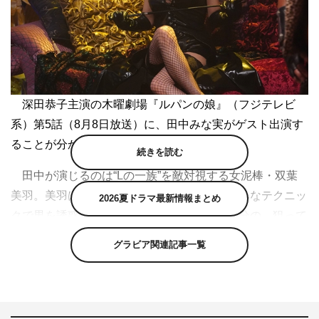
深田恭子主演の木曜劇場『ルパンの娘』（フジテレビ
系）第5話（8月8日放送）に、田中みな実がゲスト出演す
ることが分かった。
続きを読む
田中が演じるのは“Lの一族”を敵対視する女泥棒・双葉
美羽。美羽は、甘い言葉とパンチラという巧みなテクニッ
2026夏ドラマ最新情報まとめ
クで男を誘惑して金品を奪う泥棒。しかし自分の、狙って
いた獲物をことごとく“Lの一族”に横取りされていらだち
グラビア関連記事一覧
を隠せず、復讐のため“Lの一族”の情報を探っているとい
う役どころだ。
田中のテレビドラマ出演は、『絶対正義』（東海テレビ