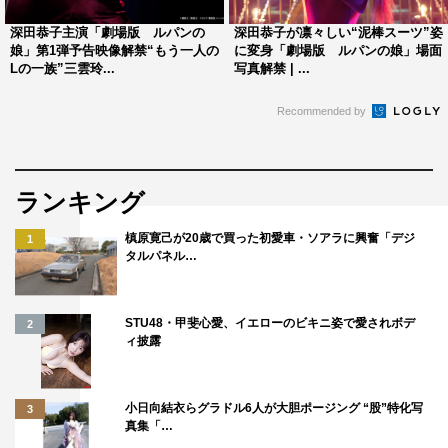
田さんとのシーンで感じ取っていただけたらうれしいで
深田恭子主演「劇場版 ルパンの
深田恭子が凛々しい“泥棒スーツ”姿
娘」第1弾予告映像解禁“もう一人の
に変身「劇場版 ルパンの娘」場面
す」
Lの一族”三雲玲...
写真解禁 | ...
◆今回、主演の深田恭子さんとはドラマでは初共演になり
Recommended by
ます。
「お会いしたのは今回がほとんど初めてでしたが、深田さ
ランキング
んが出演されている作品が大好きで、自分が青春時代に見
槙原寛己が20歳で買った初愛車・ソアラに興奮「デジ
1
ていたドラマの多くに出られている女優さんを前に内心す
タルパネル…
ごく緊張していました。撮影では、お会いしてすぐにバチ
バチやり合うシーンだったのですが、本当は敵対関係なん
STU48・甲斐心愛、イエローのビキニ姿で愛されボデ
2
て嫌でした（笑）」
ィ披露
◆他のキャストの皆さんについて
小日向結衣らグラドル6人が大胆ポージング “股”特化写
3
真集「…
「俳優さんは、まとってる空気が違うとあらためて感じま