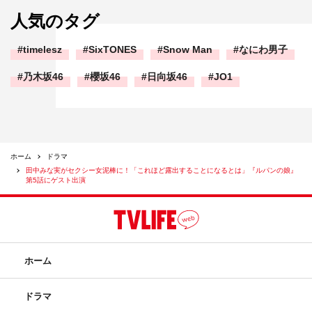
人気のタグ
timelesz
SixTONES
Snow Man
なにわ男子
乃木坂46
櫻坂46
日向坂46
JO1
ホーム
ドラマ
田中みな実がセクシー女泥棒に！「これほど露出することになるとは」『ルパンの娘』
第5話にゲスト出演
ホーム
ドラマ