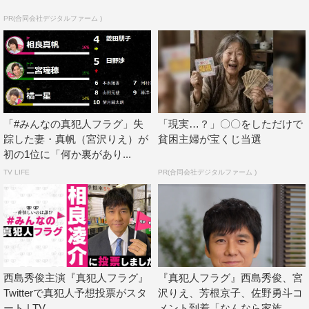
PR(合同会社デジタルファーム )
「#みんなの真犯人フラグ」失
「現実…？」〇〇をしただけで
踪した妻・真帆（宮沢りえ）が
貧困主婦が宝くじ当選
初の1位に「何か裏があり...
TV LIFE
PR(合同会社デジタルファーム )
西島秀俊主演『真犯人フラグ』
『真犯人フラグ』西島秀俊、宮
Twitterで真犯人予想投票がスタ
沢りえ、芳根京子、佐野勇斗コ
ート | TV ...
メント到着「なんなら家族...