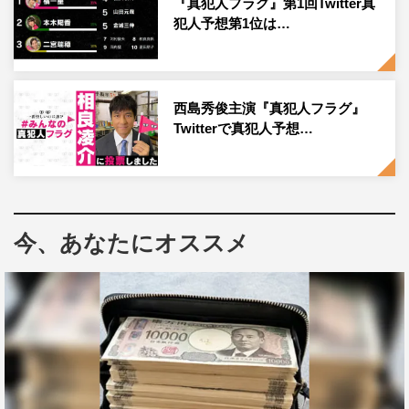
『真犯人フラグ』第1回Twitter真
犯人予想第1位は…
佐野勇斗
宮沢りえ
真犯人フラグ
芳根京子
西島秀俊
西島秀俊主演『真犯人フラグ』
Twitterで真犯人予想…
今、あなたにオススメ