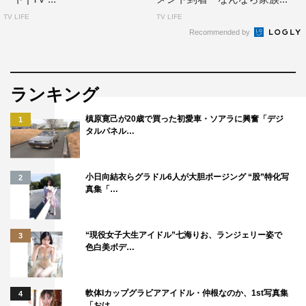
TV LIFE
TV LIFE
Recommended by
ランキング
槙原寛己が20歳で買った初愛車・ソアラに興奮「デジ
1
タルパネル…
小日向結衣らグラドル6人が大胆ポージング “股”特化写
2
真集「…
“現役女子大生アイドル”七海りお、ランジェリー姿で
3
色白美ボデ…
軟体Iカップグラビアアイドル・仲根なのか、1st写真集
4
「おは…