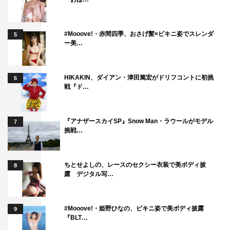
#Mooove!・赤間四季、おさげ髪×ビキニ姿でスレンダ
5
ー美…
HIKAKIN、ダイアン・津田篤宏がドリフコントに初挑
6
戦『ド…
『アナザースカイSP』Snow Man・ラウールがモデル
7
挑戦…
ちとせよしの、レースのセクシー衣装で美ボディ披
8
露 デジタル写…
#Mooove!・姫野ひなの、ビキニ姿で美ボディ披露
9
『BLT…