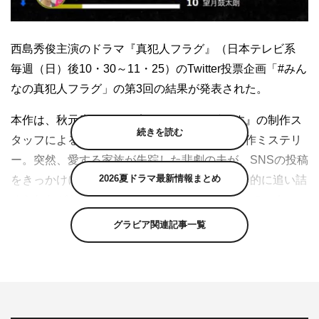
西島秀俊主演のドラマ『真犯人フラグ』（日本テレビ系
毎週（日）後10・30～11・25）のTwitter投票企画「#みん
なの真犯人フラグ」の第3回の結果が発表された。
本作は、秋元康企画・原案×『あなたの番です』の制作ス
続きを読む
タッフによる2クール連続の完全オリジナル新作ミステリ
ー。突然、愛する家族が失踪した悲劇の夫が、SNSの投稿
2026夏ドラマ最新情報まとめ
をきっかけに一夜にして疑惑の夫となり、社会的に追い詰
められながらも、真実を暴く壮絶な戦いに挑んでいく。
グラビア関連記事一覧
Twitter企画「#みんなの真犯人フラグ」では、母子失踪事
件の真犯人は一体誰なのか、Twitterで怪しいと思う人に投
票してもらい、ランキング形式で毎週その結果を発表。3
回目の今回は、第1位から第3位までが僅差の得票率で接戦
を繰り広げる結果となった。