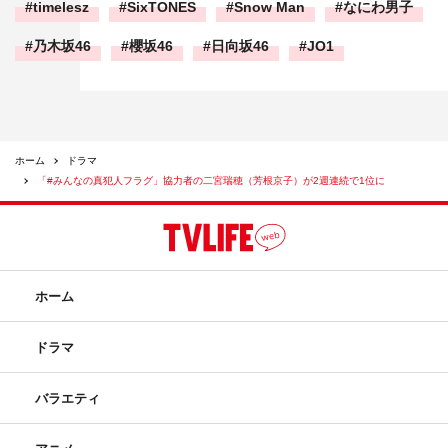
timelesz
SixTONES
Snow Man
なにわ男子
乃木坂46
櫻坂46
日向坂46
JO1
ホーム
ドラマ
「#みんなの真犯人フラグ」協力者の二宮瑞穂（芳根京子）が2週連続で1位に
ホーム
ドラマ
バラエティ