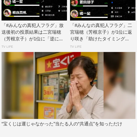
「#みんなの真犯人フラグ」放
「#みんなの真犯人フラグ」二
送後初の投票結果は二宮瑞穂
宮瑞穂（芳根京子）が1位に返
（芳根京子）が1位に「逆に...
り咲き「助けたタイミング...
TV LIFE
TV LIFE
“宝くじは運じゃなかった”当たる人の“共通点”を知っただけ