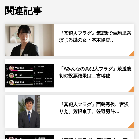
関連記事
わずかな差で1位となったのは前回に引き続き、芳根京子
演じる二宮瑞穂。「なぜ、ここまで協力するのか？」とい
った声や、2話で登場した「昼休みに聞いていたカセット
『真犯人フラグ』第2話で生駒里奈
テープが気になる」という意見が。前回3位だった宮沢り
演じる謎の女・本木陽香…
え演じる相良真帆もじわじわと得票率を上げ、初の2位と
なった。真帆の失踪は自作自演と推理する考察も繰り広げ
られている。第4回の投票は、第3話放送後の10月24日
「#みんなの真犯人フラグ」放送後
（日）後11・25～29日（金）前10・00に行われる。
初の投票結果は二宮瑞穂…
『真犯人フラグ』
日本テレビ系
毎週日曜 後10・30～11・25
『真犯人フラグ』西島秀俊、宮沢
りえ、芳根京子、佐野勇斗…