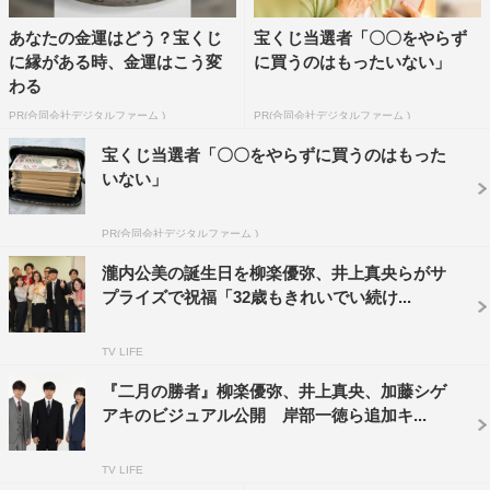
あなたの金運はどう？宝くじ
宝くじ当選者「〇〇をやらず
に縁がある時、金運はこう変
に買うのはもったいない」
わる
PR(合同会社デジタルファーム )
PR(合同会社デジタルファーム )
宝くじ当選者「〇〇をやらずに買うのはもった
いない」
PR(合同会社デジタルファーム )
瀧内公美の誕生日を柳楽優弥、井上真央らがサ
プライズで祝福「32歳もきれいでい続け...
TV LIFE
『二月の勝者』柳楽優弥、井上真央、加藤シゲ
アキのビジュアル公開 岸部一徳ら追加キ...
TV LIFE