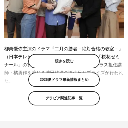
柳楽優弥主演のドラマ『二月の勝者－絶対合格の教室－』
（日本テレビ系 毎週（土）後10・00～）で「桜花ゼミ
続きを読む
ナール」の算数・理科担当で成績トップのΩクラス担任講
師・橘勇作を演じる池田鉄洋の誕生日サプライズが行われ
2026夏ドラマ最新情報まとめ
た。
本作は、累計200万部以上の中学受験の実態をリアルに描
グラビア関連記事一覧
いた人気漫画が原作。主人公の最強で最悪なスーパー塾講
師・黒木蔵人を柳楽、冷徹な黒木に反発する新任講師・佐
倉麻衣を井上真央、黒木に執着し続ける超名門中学受験塾
のトップ講師・灰谷純を加藤シゲアキが演じる。