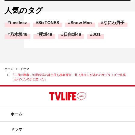
人気のタグ
timelesz
SixTONES
Snow Man
なにわ男子
乃木坂46
櫻坂46
日向坂46
JO1
ホーム
ドラマ
『二月の勝者』池田鉄洋の誕生日を柳楽優弥、井上真央らが遅めのサプライズで祝福
「忘れてたのかと思った」
ホーム
ドラマ