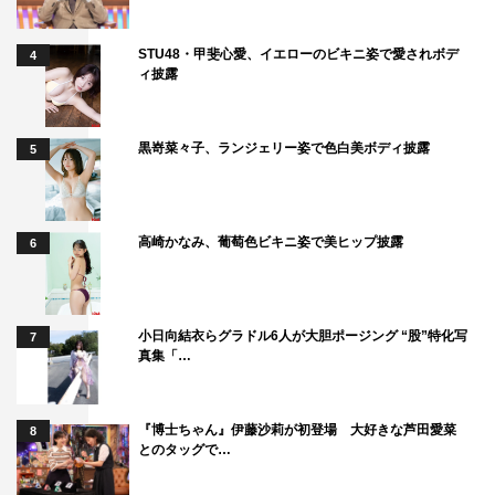
STU48・甲斐心愛、イエローのビキニ姿で愛されボデ
4
ィ披露
黒嵜菜々子、ランジェリー姿で色白美ボディ披露
5
高崎かなみ、葡萄色ビキニ姿で美ヒップ披露
6
小日向結衣らグラドル6人が大胆ポージング “股”特化写
7
真集「…
『博士ちゃん』伊藤沙莉が初登場 大好きな芦田愛菜
8
とのタッグで…