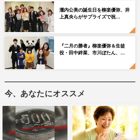
さんからお祝いがなく、とんだサプライズだなと思ってい
瀧内公美の誕生日を柳楽優弥、井
たのですが……、皆さんに囲まれて最高の51歳を迎えられ
上真央らがサプライズで祝…
ました！ ありがとうございました！」と満面の笑みで感
謝を伝えた。
『二月の勝者』柳楽優弥＆生徒
『二月の勝者－絶対合格の教室－』
役・田中絆菜、市川ぼたん、…
日本テレビ系
毎週土曜 後10・00～
今、あなたにオススメ
二月の勝者
井上真央
今井隆文
柳楽優弥
池田鉄洋
瀧内公美