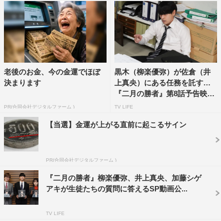
老後のお金、今の金運でほぼ
黒木（柳楽優弥）が佐倉（井
決まります
上真央）にある任務を託す…
『二月の勝者』第8話予告映
像...
PR(合同会社デジタルファーム )
TV LIFE
【当選】金運が上がる直前に起こるサイン
PR(合同会社デジタルファーム )
『二月の勝者』柳楽優弥、井上真央、加藤シゲ
アキが生徒たちの質問に答えるSP動画公...
TV LIFE