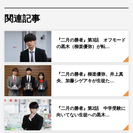
サプライズは、「桜花ゼミナール」夏合宿シーンの撮影の
関連記事
合間に行われた。柳楽、井上、瀧内公美、今井隆文ら塾講
師メンバーと「桜花ゼミナール」の生徒キャストが勢ぞろ
いでお祝い。スタッフから「10月31日は池田鉄洋さんの
『二月の勝者』第3話 オフモード
誕生日でした！」と、声がかかると池田は「忘れてたのか
の黒木（柳楽優弥）が転…
と思った～～」と安堵のリアクション。実は、池田の誕生
日当日も撮影があり、誕生日のお祝いをする予定だった
が、撮影がギリギリまでかかってしまいみんなで祝うこと
『二月の勝者』柳楽優弥、井上真
ができず、“お祝いがない”という逆サプライズとなってい
央、加藤シゲアキが生徒た…
た。
バースデーソングと大拍手の中、柳楽と井上から「おめで
とうございます！」とプレゼントを贈呈。大勢のキャスト
『二月の勝者』第2話 中学受験に
向いてない生徒への黒木…
に見守られる中、池田は「やった～やった～!!」とバース
デーソングに合わせて踊るなどちゃめっけたっぷりに
「（誕生日当日は）撮影でバタバタしていたとはいえ、皆