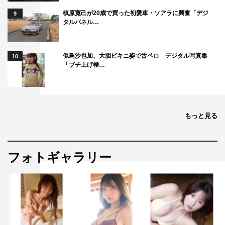
槙原寛己が20歳で買った初愛車・ソアラに興奮「デジ
9
タルパネル…
似鳥沙也加、大胆ビキニ姿で舌ペロ デジタル写真集
10
「ブチ上げ極…
もっと見る
フォトギャラリー