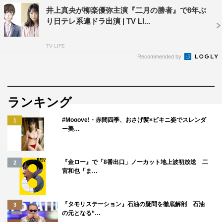
井上真央が柳楽優弥主演『二月の勝者』で8年ぶ
り日テレ系連ドラ出演 | TV LI...
TV LIFE
Recommended by
ランキング
#Mooove!・赤間四季、おさげ髪×ビキニ姿でスレンダ
1
ー美…
『金ロー』で「8番出口」ノーカット地上波初放送 二
2
宮和也「ま…
『タモリステーション』石油の疑問を徹底解剖 石油
3
の元となる“…