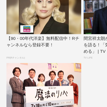
【90・00年代洋楽】無料配信中！Rチ
間宮祥太朗
ャンネルなら登録不要！
を語る！「
める」 | TV L
PR(Rチャンネル)
TV LIFE