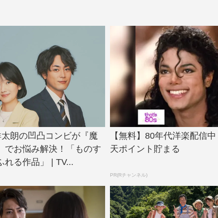
祥太朗の凹凸コンビが『魔
【無料】80年代洋楽配信
』でお悩み解決！「ものす
天ポイント貯まる
る作品」 | TV...
PR(Rチャンネル)