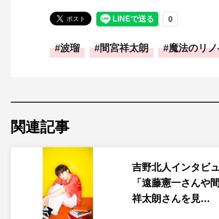
波瑠
間宮祥太朗
魔法のリノ
関連記事
吉野北人インタビ
「遠藤憲一さんや
祥太朗さんを見…