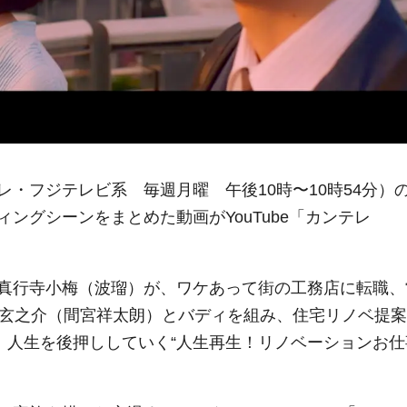
・フジテレビ系 毎週月曜 午後10時〜10時54分）
ングシーンをまとめた動画がYouTube「カンテレ
真行寺小梅（波瑠）が、ワケあって街の工務店に転職、
山玄之介（間宮祥太朗）とバディを組み、住宅リノベ提案
。人生を後押ししていく“人生再生！リノベーションお仕