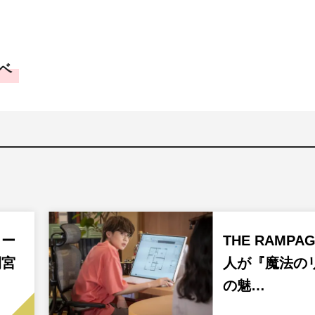
ベ
ュー
THE RAMPA
間宮
人が『魔法の
の魅…