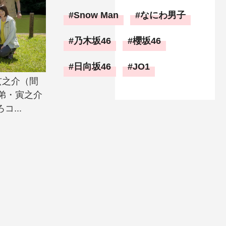
Snow Man
なにわ男子
乃木坂46
櫻坂46
日向坂46
JO1
玄之介（間
弟・寅之介
コ...