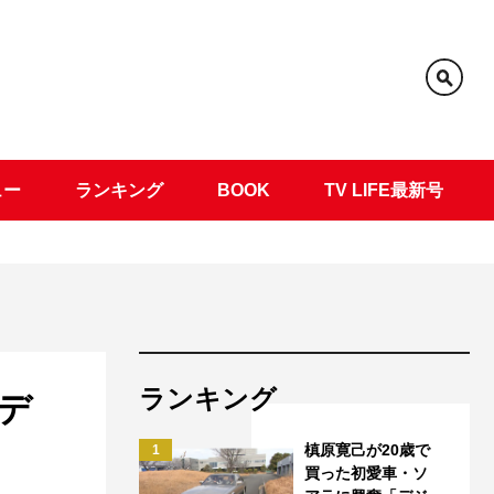
ュー
ランキング
BOOK
TV LIFE最新号
ランキング
デ
槙原寛己が20歳で
1
買った初愛車・ソ