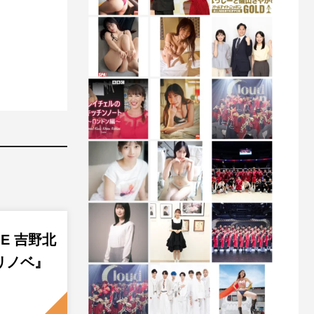
GE 吉野北
リノベ』