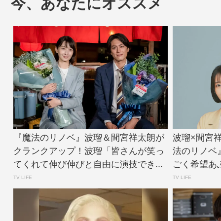
今、あなたにオススメ
『魔法のリノベ』波瑠＆間宮祥太朗が
波瑠×間宮
クランクアップ！波瑠「皆さんが笑っ
法のリノベ
てくれて伸び伸びと自由に演技でき...
ごく希望あふれ
TV LIFE
TV LIFE