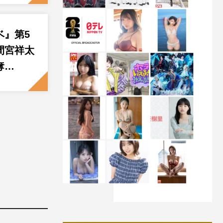
ベ』第5
間宮祥太
奪…