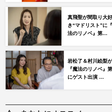
真飛聖が間取り大
き“マドリスト”に
法のリノベ』第…
岩松了＆村川絵梨
『魔法のリノベ』第
にゲスト出演 …