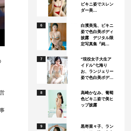
ビキニ姿でスレン
ダー美…
白濱美兎、ビキニ
6
姿で色白美ボディ
披露 デジタル限
定写真集『純…
“現役女子大生ア
7
の
イドル”七海り
お、ランジェリー
姿で色白美ボデ…
営
高崎かなみ、葡萄
8
色ビキニ姿で美ヒ
ップ披露
事
黒嵜菜々子、ラン
9