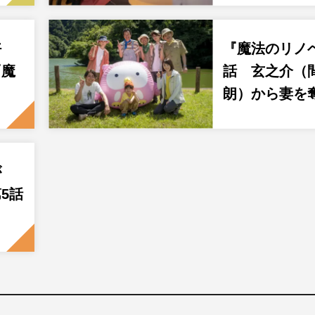
好
『魔法のリノ
『魔
話 玄之介（
朗）から妻を
が
5話