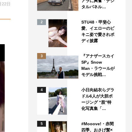
アラに興奮「デジ
月22日
タルパネル…
STU48・甲斐心
2
愛、イエローのビ
キニ姿で愛されボ
ディ披露
『アナザースカイ
3
SP』Snow
Man・ラウールが
モデル挑戦…
小日向結衣らグラ
4
ドル6人が大胆ポ
ージング “股”特
化写真集「…
#Mooove!・赤間
5
四季、おさげ髪×