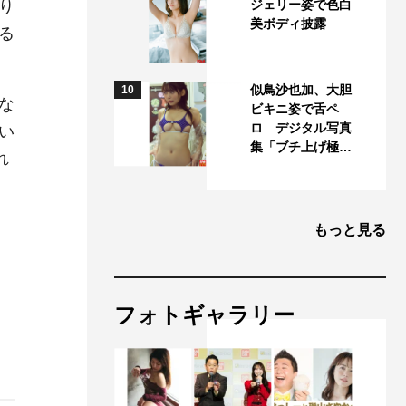
り
ジェリー姿で色白
美ボディ披露
る
似鳥沙也加、大胆
10
な
ビキニ姿で舌ペ
ロ デジタル写真
い
集「ブチ上げ極…
れ
もっと見る
フォトギャラリー