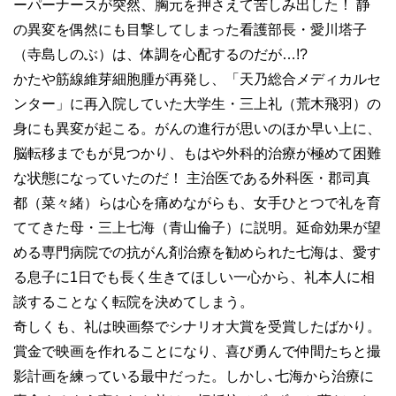
ーパーナースが突然、胸元を押さえて苦しみ出した！ 静
の異変を偶然にも目撃してしまった看護部長・愛川塔子
（寺島しのぶ）は、体調を心配するのだが…
!?
かたや筋線維芽細胞腫が再発し、「天乃総合メディカルセ
ンター」に再入院していた大学生・三上礼（荒木飛羽）の
身にも異変が起こる。がんの進行が思いのほか早い上に、
脳転移までもが見つかり、もはや外科的治療が極めて困難
な状態になっていたのだ！ 主治医である外科医・郡司真
都（菜々緒）らは心を痛めながらも、女手ひとつで礼を育
ててきた母・三上七海（青山倫子）に説明。延命効果が望
める専門病院での抗がん剤治療を勧められた七海は、愛す
る息子に1日でも長く生きてほしい一心から、礼本人に相
談することなく転院を決めてしまう。
奇しくも、礼は映画祭でシナリオ大賞を受賞したばかり。
賞金で映画を作れることになり、喜び勇んで仲間たちと撮
影計画を練っている最中だった。しかし､七海から治療に