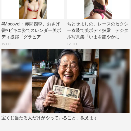
#Mooove!・赤間四季、おさげ
ちとせよしの、レースのセクシ
髪×ビキニ姿でスレンダー美ボ
ー衣装で美ボディ披露 デジタ
ディ披露『グラビア...
ル写真集「いまを艶やかに...
TV LIFE
TV LIFE
宝くじ当たる人だけがやっていること、教えます