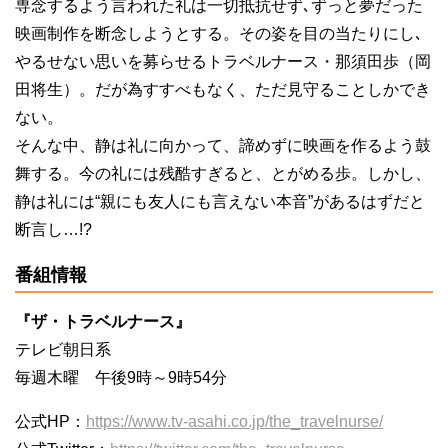
専念するよう言われた礼は一切抵抗せず､ずっと夢だった
映画制作を断念しようとする。その姿を目の当たりにし､
やるせない思いを募らせるトラベルナース・那須田歩（岡
田将生）。だが為すすべもなく、ただ見守ることしかでき
ない。
そんな中、静は礼に向かって、諦めずに映画を作るよう鼓
舞する。今の礼には残酷すぎると、とがめる歩。しかし、
静は礼には“親にも友人にも言えない本音”があるはずだと
断言し…
!?
番組情報
『ザ・トラベルナース』
テレビ朝日系
毎週木曜 午後9時～9時54分
公式HP：
https://www.tv-asahi.co.jp/the_travelnurse/