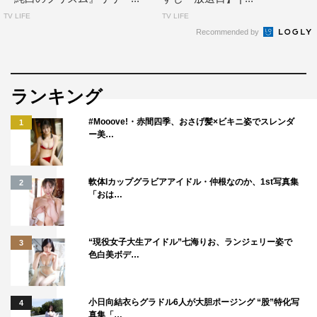
TV LIFE
TV LIFE
Recommended by
ランキング
#Mooove!・赤間四季、おさげ髪×ビキニ姿でスレンダ
1
ー美…
軟体Iカップグラビアアイドル・仲根なのか、1st写真集
2
「おは…
“現役女子大生アイドル”七海りお、ランジェリー姿で
3
色白美ボデ…
小日向結衣らグラドル6人が大胆ポージング “股”特化写
4
真集「…