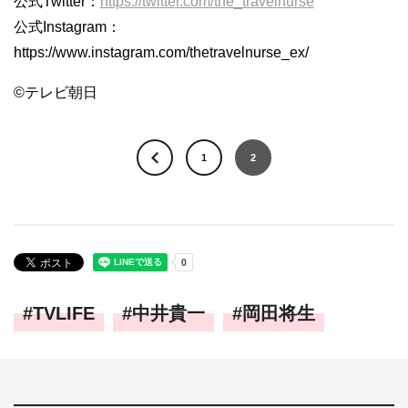
公式Twitter：
https://twitter.com/the_travelnurse
公式Instagram：
https://www.instagram.com/thetravelnurse_ex/
©テレビ朝日
1
2
TVLIFE
中井貴一
岡田将生