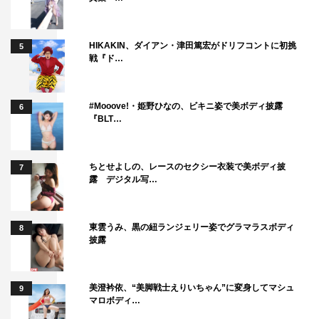
HIKAKIN、ダイアン・津田篤宏がドリフコントに初挑
5
戦『ド…
#Mooove!・姫野ひなの、ビキニ姿で美ボディ披露
6
『BLT…
ちとせよしの、レースのセクシー衣装で美ボディ披
7
露 デジタル写…
東雲うみ、黒の紐ランジェリー姿でグラマラスボディ
8
披露
美澄衿依、“美脚戦士えりいちゃん”に変身してマシュ
9
マロボディ…