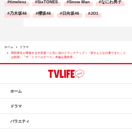
timelesz
SixTONES
Snow Man
なにわ男子
乃木坂46
櫻坂46
日向坂46
JO1
ホーム
ドラマ
岡田将生が尊敬する中井貴一と共に涙のクランクアップ！「皆さんとお仕事できたこと
は財産」『ザ・トラベルナース』本編も最終章…
ホーム
ドラマ
バラエティ