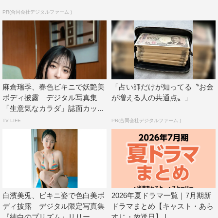
PR(合同会社デジタルファーム )
麻倉瑞季、春色ビキニで妖艶美
「占い師だけが知ってる〝お金
ボディ披露 デジタル写真集
が増える人の共通点〟」
「生意気なカラダ」誌面カッ...
TV LIFE
PR(合同会社デジタルファーム )
白濱美兎、ビキニ姿で色白美ボ
2026年夏ドラマ一覧｜7月期新
ディ披露 デジタル限定写真集
ドラマまとめ【キャスト・あら
『純白のプリズム』リリー...
すじ・放送日】 | ...