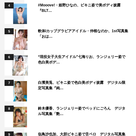
『ブギウギ』を楽しみにお待ちの皆様、お初にお目にかか
#Mooove!・姫野ひなの、ビキニ姿で美ボディ披露
4
ります。
『BLT…
この度、村山愛助役を授かりました水上恒司と申します。
村山愛助を演じられるのは世界で私だけである自覚を持っ
軟体Iカップグラビアアイドル・仲根なのか、1st写真集
5
て趣里さん演じる花田鈴子と世界で1番ブギウギな音を奏
「おは…
でていきます。
『ブギウギ』もうしばらくお待ちくださいませ!!
“現役女子大生アイドル”七海りお、ランジェリー姿で
6
色白美ボデ…
タイ子役・藤間爽子
白濱美兎、ビキニ姿で色白美ボディ披露 デジタル限
7
定写真集『純…
鈴木優香、ランジェリー姿でベッドにごろん デジタ
8
ル写真集「艶…
似鳥沙也加、大胆ビキニ姿で舌ペロ デジタル写真集
9