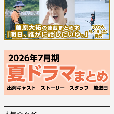
でくれた。これで一つ親孝行が出来た気持ちです。
『この人に占ってもらっても、もらわなくてもええけど、
毎朝顔は見たくなる人やな～』くらいの憎めない愛嬌のあ
る易者を演じられたらと思っております。
皆さんとその瞬間瞬間の空気を楽しみながら撮影に挑めれ
ばと。アドリブも隙あらば狙ってます（笑）。
アホのおっちゃん役・岡部たかし