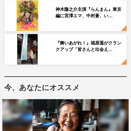
乱万丈の物語として大胆に再構成。 登場人物名や団体名
神木隆之介主演『らんまん』東京
などは一部改称し、フィクションとして描いていく。
編に宮澤エマ、中村蒼、い…
このたび、主演の趣里が演じるヒロイン・花田鈴子の最愛
の人と大阪編の人々を演じるキャストが発表された。鈴子
の最愛の人・村山愛助役を水上恒司、鈴子の幼なじみタイ
『舞いあがれ！』福原遥がクラン
子役を藤間爽子、銭湯の常連客・易者役をなだぎ武、銭湯
クアップ「皆さんと出会え…
の常連客・アホのおっちゃん役を岡部たかし、銭湯の釜炊
き・ゴンベエ役を宇野祥平が演じる。
さらに、鈴子の弟・花田六郎役を黒崎煌代、銭湯の常連
客・アサ役を楠見薫、銭湯の常連客・熱々先生役を妹尾和
今、あなたにオススメ
夫、歌劇団の音楽部長・林役を橋本じゅん、歌劇団の専属
ピアニスト・股野義夫役を森永悠希、洋食店の配膳係・ハ
ット役を福徳秀介、洋食店の料理人・コック役を後藤淳
平、梅丸の社長・大熊役を升毅が務める。水上、黒崎、妹
尾、福徳、後藤は本作が連続テレビ小説初出演となる。