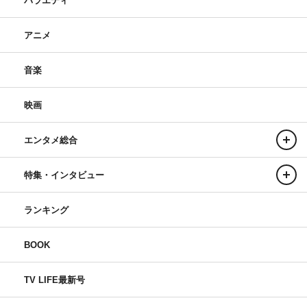
バラエティ
アホのおっちゃん役をやらせていただきます岡部です。
僕も関西で幼少期を過ごしたのでまわりにはあほのおっち
アニメ
ゃんがふつうにいました。あほのおっちゃんはあほなんで
すがおもしろいし人懐っこかったのを覚えています。アホ
音楽
ノオッチャン。呟くとノスタルジックな気持ちになり縦笛
で「故郷」なんかを奏でたくなります。波乱万丈なスズ子
映画
の人生にも優しく温かい記憶として残るようなあほのおっ
ちゃんにしたいと思います。
エンタメ総合
よろしくお願いします。
特集・インタビュー
ゴンベエ役・宇野祥平
ランキング
BOOK
TV LIFE最新号