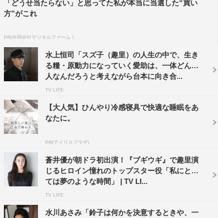
「どうせ当たらない」と思ってた私が本当に当選した“買い
鈴子の人生の中で唯一無二の大切な存在として、制作現場
方”がこれ
を共に乗り越える仲間として丁寧にコミュニケーションを
重ねながら2人の物語の温もりを伝えていきたいです。
PR(合同会社デジタルファーム )
水上恒司「スズ子（趣里）の人生の中で、生き
村山愛助役・水上恒司
る糧・原動力になっていく愛助は、一体どんな
人なんだろうと考えながら台本に向き合...
TV LIFE
【大人気】ひんやり冷感寝具で快適な睡眠をあ
なたに。
PR(アイリスプラザ)
蒼井優が朝ドラ初出演！『ブギウギ』で趣里演
じるヒロイン憧れのトップスター役「私にとっ
ては夢のような時間」 | TV LI...
TV LIFE
水川あさみ「鈴子は何かを決意するときや、一