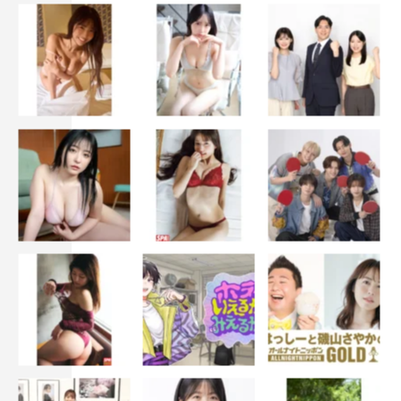
＜役柄＞
大阪・福島の芸者の娘。鈴子とは同じ小学校。転校してき
た鈴子に最初に話しかけ、それ以来、一番の仲良し。
＜コメント＞
鈴子の幼なじみで親友のタイ子役で出演させていただくこ
とになりました。
オーディションを受けた時からビビッと根拠もない自信が
あり「必ずこの作品に携わりたい！」と願っていたので、
出演が決まった時は本当にうれしかったです。
タイ子は鈴子とは正反対で引っ込み思案な性格ですが、実
はとても芯の通った強い女性。また、家庭環境が少し複雑
という背景もあります。
戦後を生き抜いてきた、たくましい女性たちの姿を、力強
く描いていきたいです。どうぞ楽しみにいてください。