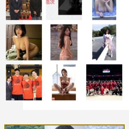
『ブギウギ』なだぎ武
＜役柄＞
鈴子たちの銭湯「はな湯」がある商店街で占いをしてい
る。銭湯にもよく客として訪れている。鈴子からは、「こ
の占いは当たらないで有名」と言われている。
＜コメント＞
念願の朝ドラレギュラー。母親に伝えたら、拍手して喜ん