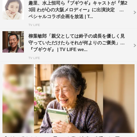
すぐな瞳の中にある温かさが印象的で、ご一緒できるこ
趣里、水上恒司ら『ブギウギ』キャストが『第2
3回 わが心の大阪メロディー』に出演決定 ス
と、とてもうれしく思います。鈴子の人生の中で唯一無二
ペシャルコラボ企画を放送 | T...
の大切な存在として、制作現場を共に乗り越える仲間とし
TV LIFE
て丁寧にコミュニケーションを重ねながら2人の物語の温
もりを伝えていきたいです」と語った。趣里と新キャスト
柳葉敏郎「親父としては鈴子の成長を優しく見
守っていただけたらそれが何よりのご褒美」
13人のコメント全文は以下を参照。
『ブギウギ』 | TV LIFE we...
TV LIFE
ヒロイン 花田鈴子役・趣里 コメント
私が幼い頃から拝見し楽しませていただいている方々、揺
るぎのない経験と活躍を重ねていらっしゃる俳優の皆様と
のお芝居で、泣いたり笑ったり、歌ったり踊ったり、当時
のエネルギッシュな空気を一緒に生み出していける撮影の
日々が待ち遠しいです。
愛助役の水上さんとは初めての共演ですが、真っすぐな瞳
の中にある温かさが印象的で、ご一緒できること、とても
うれしく思います。