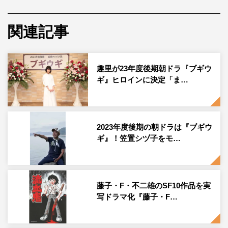
『ブギウギ』趣里 ©NHK
関連記事
2023年度後期放送の連続テレビ小説『ブギウギ』（NHK
総合ほか）に、新たに水上恒司、藤間爽子、なだぎ武、岡
趣里が23年度後期朝ドラ『ブギウ
部たかし、宇野祥平、黒崎煌代、楠見薫、妹尾和夫、橋本
ギ』ヒロインに決定「ま…
じゅん、森永悠希、福徳秀介、後藤淳平、升毅の出演が決
定し、コメントが到着した
連続テレビ小説第109作『ブギウギ』は、戦後の大スタ
2023年度後期の朝ドラは『ブギウ
ギ』！笠置シヅ子をモ…
ー・笠置シヅ子（1914～1985）をモデルに足立紳が描く
オリジナル作品。ブギウギは陽気で踊り出したくなるよう
な音楽リズムの一種で、“ブギウギのように多くの人を明
るく元気にしたい”という思いが込められている。
藤子・F・不二雄のSF10作品を実
写ドラマ化『藤子・F…
本作では実在の人物である笠置をモデルに、激動の時代の
渦中でひたむきに歌に踊りに向き合い続けたある歌手の波