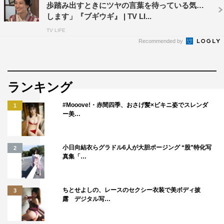
歩踏み出すときにツヤの言葉を待っている気が
します」『ブギウギ』 | TV LI...
TV LIFE
Recommended by
ランキング
#Mooove!・赤間四季、おさげ髪×ビキニ姿でスレンダ
1
ー美…
『ブギウギ』水上恒司
＜役柄＞
小日向結衣らグラドル6人が大胆ポージング “股”特化写
大阪にある日本随一の演芸会社・村山興業の御曹司。鈴子
2
真集「…
の大ファンだったが、やがてお互いに引かれ合っていく。
さまざまな逆境を二人で乗り越え、鈴子の人生に大きな影
響を与える運命の相手。
ちとせよしの、レースのセクシー衣装で美ボディ披
3
露 デジタル写…
＜コメント＞