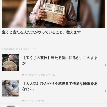
発表にあたり、水上は「『ブギウギ』を楽しみにお待ちの
皆様、お初にお目にかかります。この度、村山愛助役を授
かりました水上恒司と申します。村山愛助を演じられるの
は世界で私だけである自覚を持って趣里さん演じる花田鈴
宝くじ当たる人だけがやっていること、教えます
子と世界で1番ブギウギな音を奏でていきます。『ブギウ
ギ』もうしばらくお待ちくださいませ！！」と呼びかけ
た。
PR(合同会社デジタルファーム )
また、新キャスト発表を受けて、趣里は「私が幼い頃から
【宝くじの裏技】当たる側に回るか、このまま
か
拝見し楽しませていただいている方々、揺るぎのない経験
と活躍を重ねていらっしゃる俳優の皆様とのお芝居で、泣
PR(合同会社デジタルファーム )
いたり笑ったり、歌ったり踊ったり、当時のエネルギッシ
【大人気】ひんやり冷感寝具で快適な睡眠をあ
ュな空気を一緒に生み出していける撮影の日々が待ち遠し
なたに。
いです」と。
続けて「愛助役の水上さんとは初めての共演ですが、真っ
PR(アイリスプラザ)