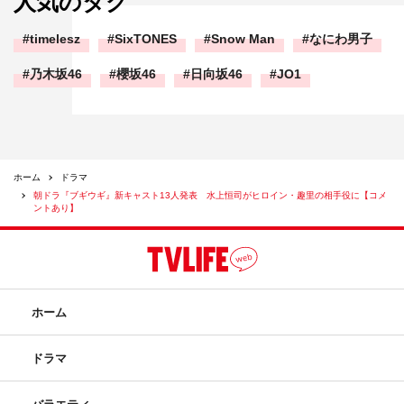
人気のタグ
timelesz
SixTONES
Snow Man
なにわ男子
乃木坂46
櫻坂46
日向坂46
JO1
ホーム
ドラマ
朝ドラ『ブギウギ』新キャスト13人発表 水上恒司がヒロイン・趣里の相手役に【コメ
ントあり】
『ブギウギ』岡部たかし
＜役柄＞
いつも薄汚い格好をして、よく酒に酔っているおっちゃ
ホーム
ん。大工仕事が得意。なぜか、おっちゃんだけはいつもタ
ダで銭湯に入っている。
ドラマ
＜コメント＞