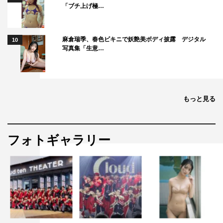
「ブチ上げ極…
麻倉瑞季、春色ビキニで妖艶美ボディ披露 デジタル
10
写真集「生意…
もっと見る
フォトギャラリー
『ブギウギ』藤間爽子