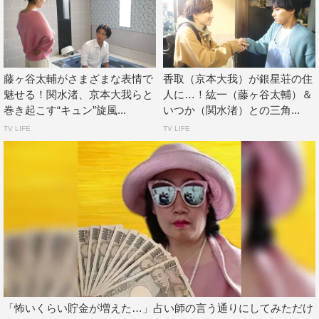
んと引っ張っていけるのかな」という不安もありました
が、普段映画を撮っている方やラブコメの経験がない方、
いろいろなジャンルで活躍されているスタッフの方と一緒
に撮影をしていく中で、「できなくても挑戦してみよう」
藤ヶ谷太輔がさまざまな表情で
香取（京本大我）が銀星荘の住
という気持ちになりましたし、すごく楽しかったです。ス
魅せる！関水渚、京本大我らと
人に…！紘一（藤ヶ谷太輔）＆
ケジュール的に厳しい瞬間も結構ありましたし、僕自身も
巻き起こす“キュン”旋風...
いつか（関水渚）との三角...
仕事が重なってしんどいなと思った時がありました。で
TV LIFE
TV LIFE
も、スタッフの皆さんの動きなどを見て、「自分ももっと
ギアを上げとかなきゃいけないな！」と感じるなど、いい
影響をたくさん受けました。本当にありがとうございまし
た。
僕が仕事をしていく中で大事にしているのは、もちろん役
や作品もそうなんですが、キャストの皆さん、スタッフの
皆さんとの出会いや縁です。特に30代になってそういう思
いが強くなりました。今回も皆さんからすてきな出会いと
「怖いくらい貯金が増えた…」占い師の言う通りにしてみただけ
縁を頂けたと思っています。また、お芝居の現場でご一緒