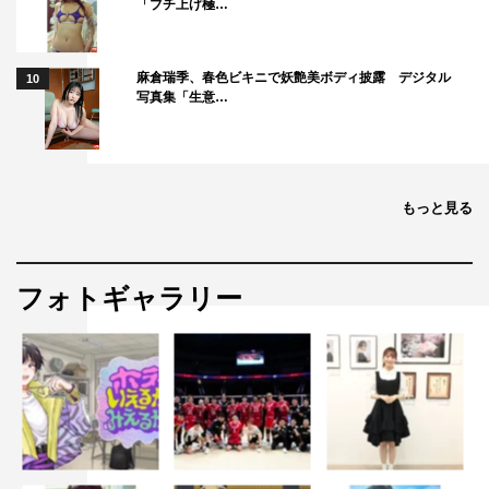
「ブチ上げ極…
ール」時代の後輩・武田直樹（西垣匠）から、ある人物を
助けてほしいと相談される。
一方、下宿「銀星荘」では、いつか、ナオ、香取、増田す
麻倉瑞季、春色ビキニで妖艶美ボディ披露 デジタル
10
写真集「生意…
ず（久保田紗友）が、上海へと旅立つ紘一の送別会を行う
ことに。すると、そこに紘一の正式な回答を待ちきれない
しま子が現れる。
お互い「好き」があふれているにもかかわらず、相手を思
もっと見る
いやるが故に、始まる前から恋を終えようとしている紘一
といつか。「好き」だけで突っ走ることができないオトナ
フォトギャラリー
の恋は、本当にこのまま終わってしまうのか――。はたし
て、2人の恋の行方は…。
番組情報
『ハマる男に蹴りたい女』
テレビ朝日系
毎週土曜 午後11時～11時30分