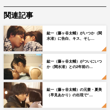
3月18日（土）の最終回放送を前に、先日藤ヶ谷と関水が
クランクアップを迎えた。「西島いつか役・関水渚さんオ
関連記事
ールアップです！」というスタッフの掛け声とともに拍手
が巻き起こり、片山修監督から花束を手渡された関水は、
紘一（藤ヶ谷太輔）がいつか（関
感極まって大号泣。
水渚）に告白、キス、そし…
「こういう場で泣いちゃったのが初めてで、恥ずかし
い…」と言いつつ、涙ながらに「いつも皆さんが温かくて
幸せでした。皆さんのことが大好きです！」とコメント。
紘一（藤ヶ谷太輔）がついにいつ
さらに、藤ヶ谷に「たくさん支えてくださってありがとう
か（関水渚）との2年前の…
ございました」と深々とお辞儀をして感謝を伝えた。
そして、本作をここまで引っ張ってきた座長・藤ヶ谷もつ
いに撮了。監督から花束を受け取り、固い握手を交わす。
紘一（藤ヶ谷太輔）の元妻・夏美
（早見あかり）の出現で“…
「ラブコメの経験があまりなかったので、ちゃんと引っ張
っていけるのか不安だった」という藤ヶ谷だが、コミカル
な動きはもちろん、ふとした瞬間の目の動きや切ない表情