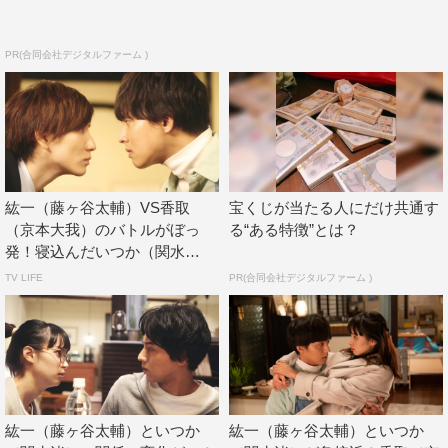
できたらうれしいですし、その時は今よりも成長した自分
で皆さんにお会いできたらいいなと思います。
PR(合同会社デジタルファーム )
関水渚 コメント
ご迷惑をお掛けしたこともあったんですが、いつも皆さん
が温かくて、すごく幸せでした。たくさん支えてくださっ
てありがとうございました。また皆さんと一緒にお仕事が
紘一（藤ヶ谷太輔）VS香取
宝くじが当たる人にだけ共通す
したいです。終わってしまうのがとても寂しいんですが、
（京本大我）のバトルがぼっ
る“ある特徴”とは？
皆さんのことが大好きです！ 本当にありがとうございま
発！寝込んだいつか（関水
渚）...
した。
TV LIFE
PR(合同会社デジタルファーム )
京本大我 コメント
最初の頃、僕は週に一度くらいの頻度で撮影していたんで
すが、「銀星荘」に入居したこともあり、ここ1カ月はす
ごくたくさん撮影に参加することができました。キャスト
紘一（藤ヶ谷太輔）といつか
紘一（藤ヶ谷太輔）といつか