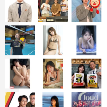
藤ヶ谷太輔
関水渚