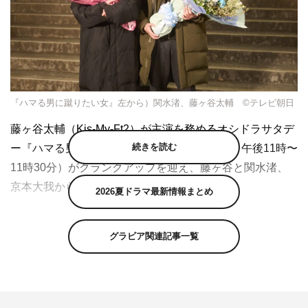
『ハマる男に蹴りたい女』左から）関水渚、藤ヶ谷太輔 ©テレビ朝日
藤ヶ谷太輔（Kis-My-Ft2）が主演を務めるオシドラサタデ
続きを読む
ー『ハマる男に蹴りたい女』（テレビ朝日系 午後11時〜
11時30分）がクランクアップを迎え、藤ヶ谷と関水渚、
京本大我からコメントが到着した。
2026夏ドラマ最新情報まとめ
人気コミック誌「Kiss」で絶賛連載中の『ハマる男に蹴り
たい女』（天沢アキ／講談社）をドラマ化した本作は、人
グラビア関連記事一覧
生の沼にハマッた元エリート管理人・設楽紘一（藤ヶ谷太
輔）が、ズボラお仕事女子・西島いつか（関水渚）と繰り
広げる“オトナの一つ屋根の下ラブ”を描いている。