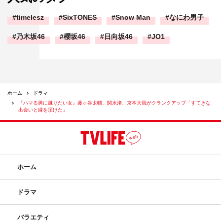
timelesz
SixTONES
Snow Man
なにわ男子
乃木坂46
櫻坂46
日向坂46
JO1
ホーム
ドラマ
『ハマる男に蹴りたい女』藤ヶ谷太輔、関水渚、京本大我がクランクアップ「すてきな
出会いと縁を頂けた」
ホーム
ドラマ
バラエティ