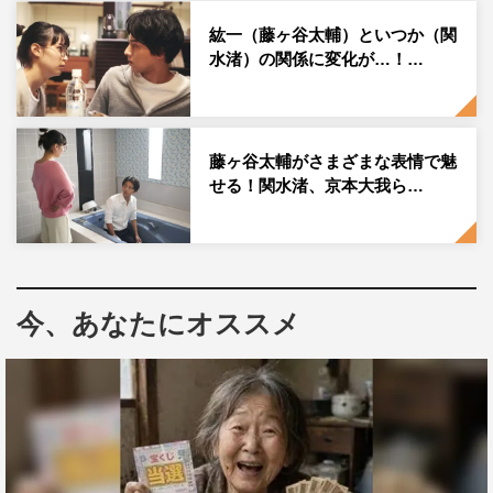
など、繊細な演技を絶賛する声が続出。コメディーセンス
紘一（藤ヶ谷太輔）といつか（関
水渚）の関係に変化が…！…
も披露し、役者としての幅を見せつける作品となった。
さらに、「僕が仕事をしていく中で大事にしているのは、
キャストやスタッフの皆さんとの出会いや縁。今回もすて
藤ヶ谷太輔がさまざまな表情で魅
きな出会いと縁を頂けたと思っています。また、お芝居の
せる！関水渚、京本大我ら…
現場でご一緒できたらうれしいですし、その時は今よりも
成長した自分でお会いできたらいいなと思います」と締め
くくり、無事全ての撮影を終えた。
同日の午前中には、香取俊役の京本大我もひと足先にクラ
今、あなたにオススメ
ンクアップ。京本は「最初は週に一度くらいしか撮影がな
かったんですが、『銀星荘』に入居してからはたくさん撮
影があって、皆さんとの思い出がたくさんできました」と
にっこり。そして「僕自身、何よりこの作品が楽しかった
ので、香取がたくさんの人に愛されるといいなと思いま