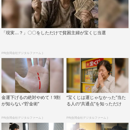
す」と並々ならぬ作品愛を披露した。
「現実…？」〇〇をしただけで貧困主婦が宝くじ当選
PR(合同会社デジタルファーム )
『ハマる男に蹴りたい女』京本大我 ©テレビ朝日
金運下げるの絶対やめて！9割
“宝くじは運じゃなかった”当た
が知らない“貯金術”
る人の“共通点”を知っただけ
藤ヶ谷太輔 コメント
PR(合同会社デジタルファーム )
PR(合同会社デジタルファーム )
僕はラブコメの経験があまりなかったので、最初は「ちゃ