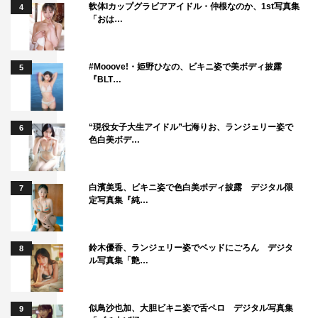
軟体Iカップグラビアアイドル・仲根なのか、1st写真集
4
め、自分の会社にヘッドハンティングする。さらに、海外
「おは…
に販路を広げるため、上海支店の立ち上げを任せたいと言
うのだが…。
#Mooove!・姫野ひなの、ビキニ姿で美ボディ披露
5
一方、紘一から告白されたものの、いまだに一歩踏み出せ
『BLT…
ないいつかは、香取俊（京本大我）に背中を押され、よう
やく自分の気持ちに正直になることができた。紘一にきち
“現役女子大生アイドル”七海りお、ランジェリー姿で
6
んと「好き」と伝えるため走り出すが、まさかのタイミン
色白美ボデ…
グで紘一から上海行きについて相談されてしまう。驚きな
がらも、“本来いた場所”に戻ろうとしている紘一の邪魔を
白濱美兎、ビキニ姿で色白美ボディ披露 デジタル限
7
したくないと考えたいつかは、自分の気持ちをグッと押し
定写真集『純…
殺し、「行ってみたらいいと思います。やっぱり管理人さ
んのこと、好きになれそうにありません」と上海行きを勧
鈴木優香、ランジェリー姿でベッドにごろん デジタ
めてしまう…。いつかの言葉を受けて紘一は、佐久間ナオ
8
ル写真集「艶…
（西田尚美）に下宿を出ていくと告げる。さらに、管理人
を辞める以上、このままここで暮らすわけにはいかないと
似鳥沙也加、大胆ビキニ姿で舌ペロ デジタル写真集
考え、荷物をまとめ始める。そんな中、紘一は「カヅキビ
9