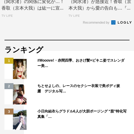
（関水渚）の関係に変化が…！
（関水渚）が急接近！香取（京
の皆さんとも仲を深められましたし、思い出もたくさんで
香取（京本大我）は紘一に宣...
本大我）から愛の告白も…『...
きて、すごく楽しかったです。香取は切ないシーンが多か
TV LIFE
TV LIFE
ったんですが、撮影が終わるたびに、スタッフさんから共
Recommended by
感の声が聞こえてきたのが救いで、僕もうれしかったで
す。そして、スピンオフも撮っていただいて、ありがとう
ございました！ 香取がたくさんの人に愛されればいいな
ランキング
と思います。何より僕自身、この作品が楽しかったので、
#Mooove!・赤間四季、おさげ髪×ビキニ姿でスレンダ
また皆さんと集まれる日を楽しみにしています。
1
ー美…
最終話あらすじ
ちとせよしの、レースのセクシー衣装で美ボディ披
2
図らずも、西島いつか（関水渚）との初デートに母・設楽
露 デジタル写…
しま子（大地真央）が同席することになり、大手飲料メー
カー「カヅキビール」をやめたこと、離婚したこと、そし
小日向結衣らグラドル6人が大胆ポージング “股”特化写
3
て現在は無給で下宿「銀星荘」の管理人をしていることが
真集「…
バレてしまった設楽紘一（藤ヶ谷太輔）。息子の現状に驚
くしま子だが、「カヅキビール」時代の紘一の功績を認