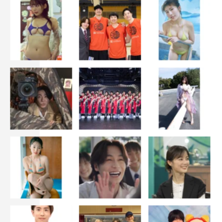
公式HP：
https://www.tv-asahi.co.jp/hamaruotoko/
©テレビ朝日
Kis-My-Ft2
SixTONES
ハマる男に蹴りたい女
京本大我