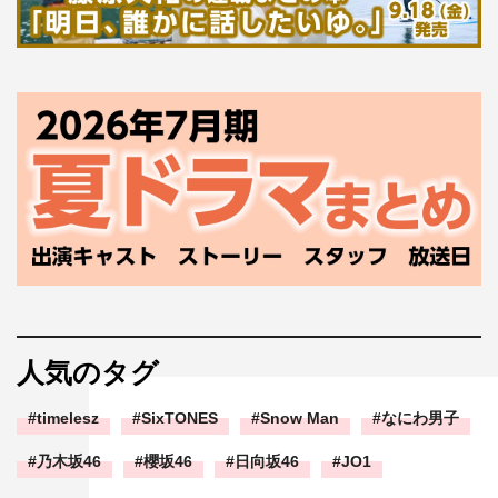
人気のタグ
timelesz
SixTONES
Snow Man
なにわ男子
乃木坂46
櫻坂46
日向坂46
JO1