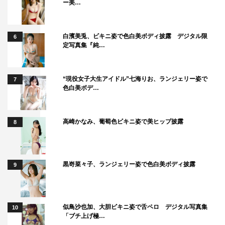
ー美…
白濱美兎、ビキニ姿で色白美ボディ披露 デジタル限
6
定写真集『純…
“現役女子大生アイドル”七海りお、ランジェリー姿で
7
色白美ボデ…
高崎かなみ、葡萄色ビキニ姿で美ヒップ披露
8
『スタンドUPスタート』©フジテレビ
三星大陽（竜星涼）は、「三ツ星重工」の社長の座を追わ
黒嵜菜々子、ランジェリー姿で色白美ボディ披露
9
れた兄・大海（小泉孝太郎）に「スタートアップしよ
う！」と持ちかける。小野田虎魂（吉野北人）や林田利光
（小手伸也）、羽賀佳乃（山下美月）、武藤浩（塚地武
似鳥沙也加、大胆ビキニ姿で舌ペロ デジタル写真集
雅）、山口浩二（高橋克実）、加賀谷剛（鈴木浩介）の
10
「ブチ上げ極…
面々など、これまで大陽が出会ってきた最高の仲間と言う