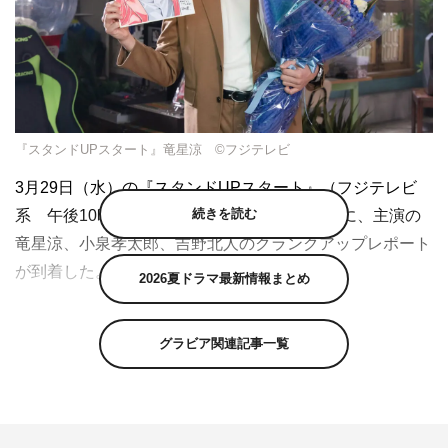
『スタンドUPスタート』竜星涼 ©フジテレビ
3月29日（水）の『スタンドUPスタート』（フジテレビ
続きを読む
系 午後10時～10時54分）最終話の放送を前に、主演の
竜星涼、小泉孝太郎、吉野北人のクランクアップレポート
が到着した。
2026夏ドラマ最新情報まとめ
原作は、『ドロ刑』の福田秀が描く「週刊ヤングジャン
プ」（集英社）で現在も連載中の大人気コミック。「資産
グラビア関連記事一覧
は人なり」「資産を手放す投資家はいない！」という理念
を持つ、投資会社「サンシャインファンド」の社長・三星
大陽（竜星）が、自称“人間投資家”として、過去の栄光に