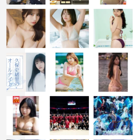
集め始め…。
番組情報
『スタンドUPスタート』
最終話
フジテレビ系
2023年3月29日（水）午後10時～10時54分
©フジテレビ