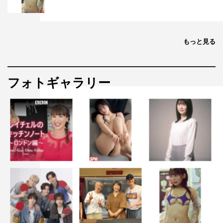
名の“資産の力”を結集させて、国交省による次世代型イン
フラ長寿化技術のプロポーザル「企画競争入札」に応募
し、「三ツ星重工」に勝とうというのだ。そのために大陽
もっと見る
は、東京英明大学の三上珠緒（田鍋梨々花）や准教授の河
野幸（星野真里）と共に研究してきた、動物の血管の裂傷
フォトギャラリー
を見つけることができる技術を応用して、インフラ内部の
劣化を判別するシステムを確立しようとしていた。だがこ
の公募は、大海が社長だったころから「三ツ星重工」が入
念な準備を進めてきた案件であり、大海の後を継いで新社
長に就任した叔父の義知（反町隆史）と部下になった八神
圭吾（栁俊太郎）らの裏工作もあって、「三ツ星重工」の
勝ちは最初から決まっているような状況だった。「寄せ集
めのチームで三ツ星に勝てるわけがないだろう。わざわざ
負けにいく必要はない。今ここで引き返せ」と大海は、大
陽に告げて去っていく。一方、大陽が義知に挑む形となっ
たこの闘いは、“三星家対決”としてマスコミからも注目を