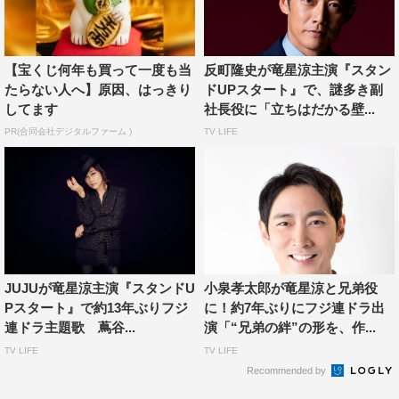
た。
また、「この作品は、とても前向きな気持ちにさせてくれ
【宝くじ何年も買って一度も当
反町隆史が竜星涼主演『スタン
るドラマでした。どの世代の方が見ても前向きになれる作
たらない人へ】原因、はっきり
ドUPスタート』で、謎多き副
してます
社長役に「立ちはだかる壁...
品だと思います。僕の中でもすごく記憶に残る作品となり
PR(合同会社デジタルファーム )
TV LIFE
ました。本当にありがとうございました」と作品に対する
思いとスタッフへの感謝の気持ちを伝えた。
そして、大陽からの出資を受け、若くして起業で成功を収
めたゲーム会社の社長・小野田虎魂を演じた吉野は「本当
にお疲れさまでした。自分はこの虎という役を演じて、最
初は不安だったんですが、共演者・スタッフの皆さんに助
JUJUが竜星涼主演『スタンドU
小泉孝太郎が竜星涼と兄弟役
けられながら、ここまでやりきることができました。もっ
Pスタート』で約13年ぶりフジ
に！約7年ぶりにフジ連ドラ出
とお芝居ができるように成長して、頑張りますので、また
連ドラ主題歌 蔦谷...
演「“兄弟の絆”の形を、作...
皆さんとご一緒できたらうれしいです。今後ともよろしく
TV LIFE
TV LIFE
Recommended by
お願いします。本当にありがとうございました！」と感謝