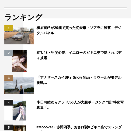
の言葉を述べた。
ランキング
槙原寛己が20歳で買った初愛車・ソアラに興奮「デジ
1
タルパネル…
STU48・甲斐心愛、イエローのビキニ姿で愛されボデ
2
ィ披露
『アナザースカイSP』Snow Man・ラウールがモデル
3
挑戦…
『スタンドUPスタート』吉野北人 ©フジテレビ
小日向結衣らグラドル6人が大胆ポージング “股”特化写
4
真集「…
最終話 あらすじ
#Mooove!・赤間四季、おさげ髪×ビキニ姿でスレンダ
5