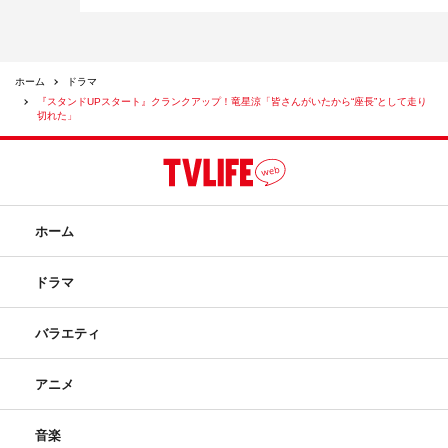
ホーム
ドラマ
『スタンドUPスタート』クランクアップ！竜星涼「皆さんがいたから“座長”として走り
切れた」
ホーム
ドラマ
バラエティ
アニメ
音楽