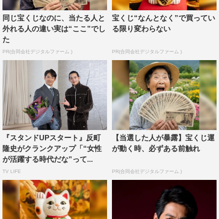
同じ宝くじなのに、当たる人と
宝くじ“なんとなく”で買ってい
外れる人の違い実は“ここ”でし
る限り変わらない
た
PR(合同会社デジタルファーム )
PR(合同会社デジタルファーム )
『スタンドUPスタート』反町
【当選した人が暴露】宝くじ運
『スタンドUPスタート』小泉孝太郎 ©フジテレビ
隆史がクランクアップ「“女性
が動く時、必ずある前触れ
が活躍する時代だな”って...
続いて、小泉孝太郎と吉野北人も同日に撮影を終え、クラ
TV LIFE
PR(合同会社デジタルファーム )
ンクアップ。大手企業「三ツ星重工」の社長で大陽の兄・
三星大海を演じた小泉は「（主演の）竜星君がすごく魅力
的な大陽を演じられていて…僕はそんな竜星君の兄を演じ
られて楽しかったです」と竜星との初共演について語っ