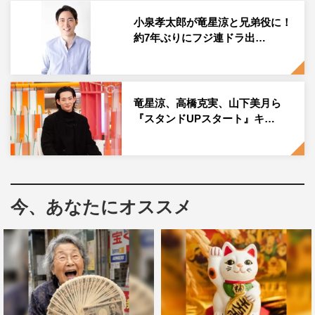
ューして、その時のドラマがフジテレビ（2010年放送
小泉孝太郎が竜星涼と兄弟役に！
『素直になれなくて』）でした。そこから12年ぶりに、こ
約7年ぶりにフジ連ドラ出…
うしてフジテレビのドラマで主演として戻って来られて、
すごく感慨深い気持ちでいっぱいです」とフジテレビ連続
ドラマ初主演を務めた心境を明かした。
竜星涼、高橋克実、山下美月ら
また、今までの撮影を振り返り「いろいろとハードな撮影
『スタンドUPスタート』キ…
もあり大変でしたが、最後まで撮影できたのは、この作品
に集まってくださった俳優さんやスタッフの皆さんのおか
げです。僕は皆さんがいたから、“座長”として走り切れた
な、と思っています。すごく感謝しております。そして、
今、あなたにオススメ
撮影が進むにつれ、大陽の言葉に僕自身、心を動かされま
した。より人と人のつながりの大切さを感じることができ
ました。また、皆さんとご一緒できることを楽しみにして
おります。本当にありがとうございました」と感謝の言葉
とともに愛にあふれたメッセージで現場を締めくくった。