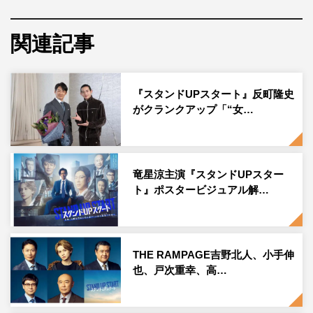
すがる中年や前科者、就業経験のない主婦など、さまざま
な事情を抱えた“訳アリ人材”へ投資。「スタートアップ
関連記事
（起業）」で再び生きる希望を取り戻させていく、“人間
再生ドラマ”だ。
『スタンドUPスタート』反町隆史
竜星は、本作でもおなじみのセット、サンシャインファン
がクランクアップ「“女…
ドでのシーンを最後に撮り終えると、スタッフから「三星
大陽役、竜星涼さんオールアップです！」というかけ声と
ともに現場からは大きな拍手が。スタッフが花束と一緒に
原作者である福田先生からのプレゼント“大陽の書き下ろ
竜星涼主演『スタンドUPスター
ト』ポスタービジュアル解…
しイラスト”を渡すと、竜星が「うれしい！（イラストを
見ながら）僕と似てますか？（笑）」とジョーク交じりに
ツッコミを入れ、周囲は笑いに包まれた。
THE RAMPAGE吉野北人、小手伸
約4か月にわたる撮影を終えた竜星は、「（さみしそう
也、戸次重幸、高…
に）終わっちゃいましたね。本当に皆さん、お疲れさまで
した」とコメント。そして、「僕は高校生の時に俳優デビ