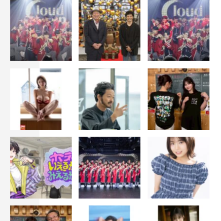
吉野北人
小泉孝太郎
竜星涼