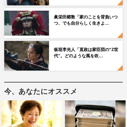
◆第12回「氏真」ぶりの再登場となりました。本編では描
かれていない氏真と糸の時の流れをどのように想像し、第
眞栄田郷敦「家のことを背負いつ
24回の収録に臨まれましたか。
つ、でも自分らしく生きよ…
本編では描かれていない間に、糸は純粋無垢で以前にも増
してたくましい女性になっていると想像しました。きっと
夫婦が信頼し合ってることが土台にあり、ある種これが糸
板垣李光人「直政は家臣団の“Z世
代”。どのような風を吹…
本来の姿だったのかなとも思います。
氏真に関しては、この戦乱の世で自分に何ができるのか、
今川家をどう守っていくかを必死に模索している最中で、
以前より落ち着き、やっと地に足がついた考え方ができ、
この時代を家康たちとは違う角度で見ている印象です。再
今、あなたにオススメ
登場のシーンでは、そうした歳月が雰囲気として表れれば
と思い臨みました。
◆はかりごとを瀬名から打ち明けられた氏真は、どのよう
に感じたと想像されたのでしょうか。世に知れ渡ればリス