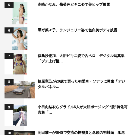
高崎かなみ、葡萄色ビキニ姿で美ヒップ披露
5
黒嵜菜々子、ランジェリー姿で色白美ボディ披露
6
似鳥沙也加、大胆ビキニ姿で舌ペロ デジタル写真集
7
「ブチ上げ極…
槙原寛己が20歳で買った初愛車・ソアラに興奮「デジ
8
タルパネル…
小日向結衣らグラドル6人が大胆ポージング “股”特化写
9
真集「…
岡田准一がSNSで交流の梶裕貴と念願の初対面 永尾
10