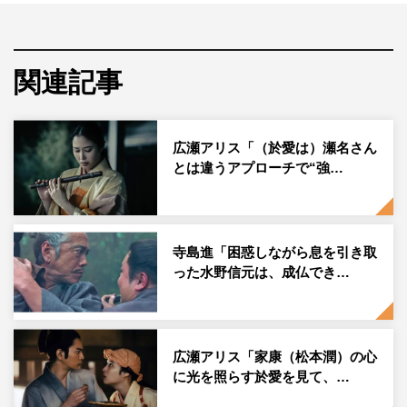
るが、桶狭間の戦いで義元が討ち死にしたことで、その運
命が大きく揺らぐ。
関連記事
溝端淳平 コメント
広瀬アリス「（於愛は）瀬名さん
とは違うアプローチで“強…
寺島進「困惑しながら息を引き取
った水野信元は、成仏でき…
広瀬アリス「家康（松本潤）の心
に光を照らす於愛を見て、…
『どうする家康』©NHK