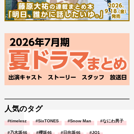
人気のタグ
timelesz
SixTONES
Snow Man
なにわ男子
乃木坂46
櫻坂46
日向坂46
JO1