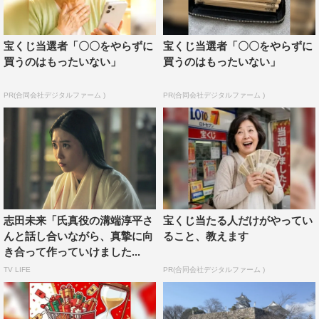
クも大きい内容でしたが、氏真が賛同した理由をどのよう
に捉えられましたか。
宝くじ当選者「〇〇をやらずに
宝くじ当選者「〇〇をやらずに
買うのはもったいない」
買うのはもったいない」
せりふにもありましたが、それが父（今川義元）の願って
いた理想に近かったことが第一であると思います。あとは
PR(合同会社デジタルファーム )
PR(合同会社デジタルファーム )
これまで紆余曲折ありましたが、幼なじみである瀬名の願
いでもあったからではないでしょうか。
義元公の理想を、大きなリスクを背負ってでも自分と家康
と瀬名でかなえることが、価値のあるものと氏真は考えた
のだと思います。
志田未来「氏真役の溝端淳平さ
宝くじ当たる人だけがやってい
んと話し合いながら、真摯に向
ること、教えます
き合って作っていけました...
TV LIFE
PR(合同会社デジタルファーム )