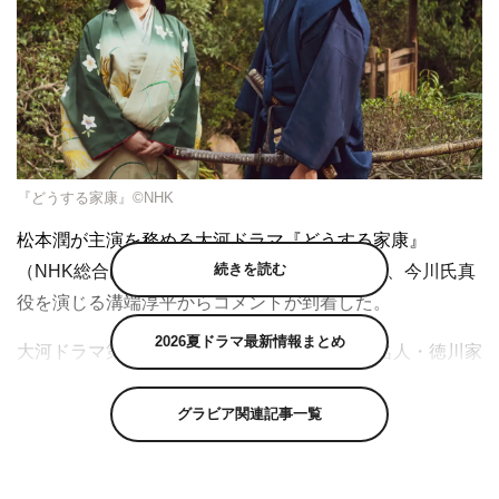
『どうする家康』©NHK
松本潤が主演を務める大河ドラマ『どうする家康』
続きを読む
（NHK総合ほか 毎週日曜 午後8時ほか）で、今川氏真
役を演じる溝端淳平からコメントが到着した。
2026夏ドラマ最新情報まとめ
大河ドラマ第62作は、誰もが知る歴史上の有名人・徳川家
康の生涯を脚本家・古沢良太が新たな視点で描く『どうす
る家康』。ひとりの弱き少年が、乱世を終わらせた奇跡と
グラビア関連記事一覧
希望の物語だ。
溝端演じる今川氏真は今川義元の嫡男。今川家を譲り受け