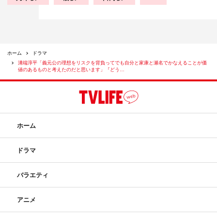
ホーム
ドラマ
溝端淳平「義元公の理想をリスクを背負ってでも自分と家康と瀬名でかなえることが価
値のあるものと考えたのだと思います」『どう…
ホーム
ドラマ
バラエティ
アニメ