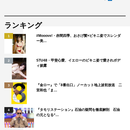
ランキング
#Mooove!・赤間四季、おさげ髪×ビキニ姿でスレンダ
1
ー美…
©NHK
STU48・甲斐心愛、イエローのビキニ姿で愛されボデ
2
ィ披露
『金ロー』で「8番出口」ノーカット地上波初放送 二
3
どうする家康
大河ドラマ
宮和也「ま…
溝端淳平
『タモリステーション』石油の疑問を徹底解剖 石油
4
の元となる“…