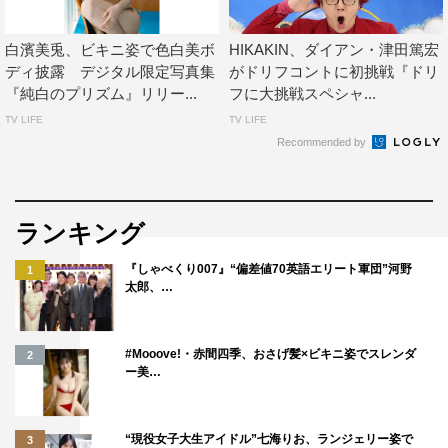
白濱美兎、ビキニ姿で色白美ボ
HIKAKIN、ダイアン・津田篤宏
ディ披露 デジタル限定写真集
がドリフコントに初挑戦『ドリ
『純白のプリズム』リリー...
フに大挑戦スペシャ...
TV LIFE
TV LIFE
Recommended by
ランキング
『しゃべくり007』“偏差値70英語エリート軍団”河野
1
太郎、…
#Mooove!・赤間四季、おさげ髪×ビキニ姿でスレンダ
2
ー美…
“現役女子大生アイドル”七海りお、ランジェリー姿で
3