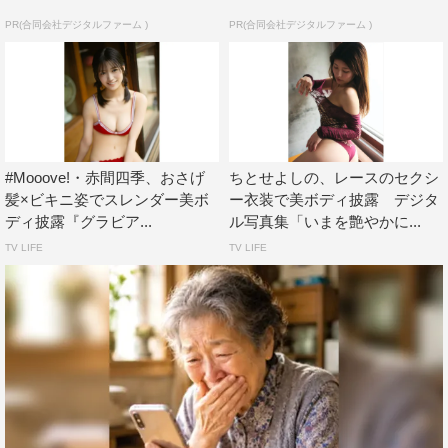
PR(合同会社デジタルファーム )
PR(合同会社デジタルファーム )
#Mooove!・赤間四季、おさげ
ちとせよしの、レースのセクシ
髪×ビキニ姿でスレンダー美ボ
ー衣装で美ボディ披露 デジタ
ディ披露『グラビア...
ル写真集「いまを艶やかに...
TV LIFE
TV LIFE