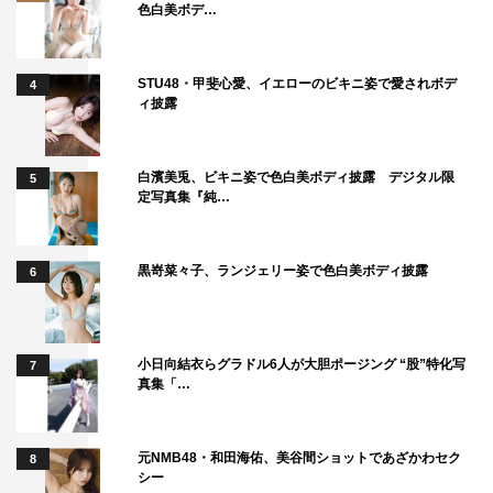
色白美ボデ…
STU48・甲斐心愛、イエローのビキニ姿で愛されボデ
4
ィ披露
白濱美兎、ビキニ姿で色白美ボディ披露 デジタル限
5
定写真集『純…
黒嵜菜々子、ランジェリー姿で色白美ボディ披露
6
小日向結衣らグラドル6人が大胆ポージング “股”特化写
7
真集「…
元NMB48・和田海佑、美谷間ショットであざかわセク
8
シー