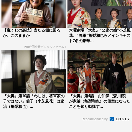
今年は『旅の思い出なんだっけ？』（テレビ東京系）や
『日本全国さすらい料理バラエティ 黄金のワンスプー
ン！』（TBS系）でMCを務めるなど、活動の幅を広げて
【宝くじの裏技】当たる側に回る
木曜劇場『大奥』“公家の娘”小芝風
いる。愛されキャラとしてバラエティーでも活躍する宮舘
か、このままか
花、“将軍”亀梨和也らメインキャス
ト7名の豪華...
が『大奥』でどんな新境地を見せてくれるのか。宮舘のコ
PR(合同会社デジタルファーム )
メントは下記に掲載。
宮舘涼太 コメント
◆本作への出演が決まったときの思いをお聞かせくださ
い。
『大奥』第10話「わしは、将軍家の
『大奥』第4話 お知保（森川葵）
これまで数多くの方が出演されてきた歴史ある『大奥』と
子ではない」倫子（小芝風花）は家
が家治（亀梨和也）の側室になった
治（亀梨和也）...
ことを知り動揺す...
いう作品に、まさか自分が出演できるなんて考えてもいな
かったので、とてもうれしい限りです。連続ドラマに出さ
Recommended by
せていただくのも初めてなので、右も左も分からない状況