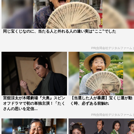
演じる。
徳川将軍家の血を引く定信は家治のいとこで、倫子と家治
の婚儀にも顔を見せる。しかし、幼い頃に養子に出された
同じ宝くじなのに、当たる人と外れる人の違い実は“ここ”でした
過去がある定信は今も胸の内にある思いを秘めており、家
治とはライバル関係。家治の正室となる倫子に対してもあ
PR(合同会社デジタルファーム )
る思いを抱えていて…。
宮舘は2020年にSnow ManとしてCDデビュー。デビュー
曲「D.D.」を含むシングル、アルバムで9作もミリオンを
達成し、快進撃を見せている。
ドラマにはこれまで『ぬけまいる～女三人伊勢参り』第
宮舘涼太が木曜劇場『大奥』スピン
【当選した人が暴露】宝くじ運が動
オフドラマで初の単独主演！「たく
く時、必ずある前触れ
7・8話（2018年10月クール／NHK総合）、『夢食堂の料
さんの思いを定信...
理人～1964東京オリンピック選手村物語～』（2019年7月
PR(合同会社デジタルファーム )
／NHK総合）に出演。今回が約4年半ぶり3度目のドラマ
出演で、初の連続ドラマレギュラーとなる。