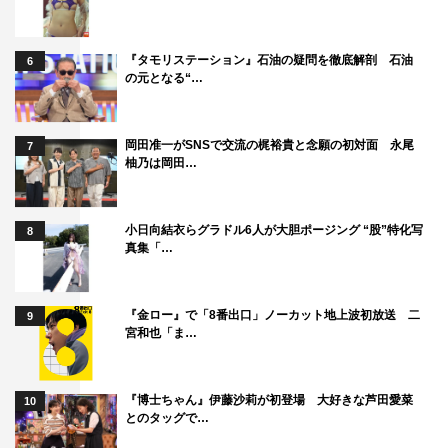
あり、どこか独り善がりなところがあるのも定信の特徴か
なと思っています。心の中には熱い思いを抱えていながら
『タモリステーション』石油の疑問を徹底解剖 石油
6
も、一歩踏み出せないところがあって。ずっと沸々として
の元となる“…
いる気持ちを忘れないように演じていきたいなと思ってい
ます。
岡田准一がSNSで交流の梶裕貴と念願の初対面 永尾
7
柚乃は岡田…
◆最後に放送を楽しみにしている視聴者やファンの皆さん
へメッセージをお願いします。
小日向結衣らグラドル6人が大胆ポージング “股”特化写
8
これまでとはひと味違った『大奥』を皆さんに届けられる
真集「…
のではないかなと思っております。僕自身は初めての連ド
ラになりますので、松平定信を印象深く演じ、少しでも皆
『金ロー』で「8番出口」ノーカット地上波初放送 二
9
さんの目に留めていただけたらいいなと思います。ぜひ楽
宮和也「ま…
しみにしていてください！
『博士ちゃん』伊藤沙莉が初登場 大好きな芦田愛菜
企画・安永英樹（フジテレビ編成部）コメント
10
とのタッグで…