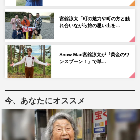
2024年1月期の木曜劇場枠で帰ってくる。
時は江戸中期、景気は悪化の一途をたどり、日本国民は質
宮舘涼太「町の魅力や町の方と触
素、倹約、勤労の日々を強いられていた。格差は広がるば
れ合いながら旅の思い出を…
かりで、人々はこの景気を改善し、国と国民を豊かにして
くれる将軍の登場を待ちわびる。
Snow Man宮舘涼太が『黄金のワ
そんな中、主人公・五十宮倫子（小芝風花）は、第10代将
ンスプーン！』で単…
軍・徳川家治（亀梨和也）との政略結婚を強いられ、京か
ら江戸城本丸にある大奥へ渡ると、そこには1000人近く
にもおよぶ将軍に仕える女性たちがいた。たった1人の天
下人の寵愛を受けるべく、今、女たちの熾烈な戦いの火ぶ
今、あなたにオススメ
たが切られる。一方その頃、大奥を、江戸幕府を、混乱の
渦に陥れようと、ある人物が陰謀を企てていて…。
このたび、小芝風花、亀梨和也、西野七瀬、森川葵に続
き、宮舘涼太の出演が決定。徳川（田安）宗武（とくがわ
（たやす）・むねたけ）の息子で白河藩藩主・松平定信を