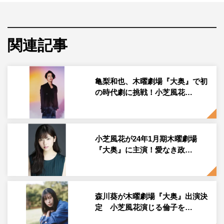
宮舘涼太
関連記事
小芝風花が主演を務める、2024年1月18日（木）スタート
の木曜劇場『大奥』（フジテレビ系 毎週木曜 午後10時
亀梨和也、木曜劇場『大奥』で初
～10時54分 ※初回は、75分スペシャル）に、宮舘涼太
の時代劇に挑戦！小芝風花…
（Snow Man）の出演が決定。コメントが到着した。
さまざまな人間の思惑、嫉妬、憎悪、悲哀が渦巻く“女の
社会の縮図＝大奥”で、たった一つの愛を得ようともがく
小芝風花が24年1月期木曜劇場
女たちの闘いを描く本作。
『大奥』に主演！愛なき政…
2019年に『大奥』シリーズの完結作として放送されたフ
ジテレビ開局60周年特別企画『大奥 最終章』以来約5年
森川葵が木曜劇場『大奥』出演決
ぶりに、世代を超えて長きに渡り愛されてきた『大奥』
定 小芝風花演じる倫子を…
が、より一層進化を遂げ、はかないラブストーリーとして