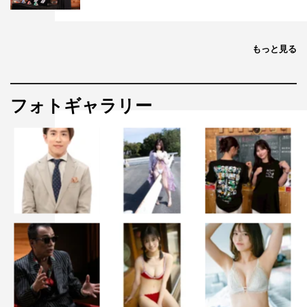
宮舘さんのかつら合わせで実際にまげをつけていただいた
際はスタッフ一同、“武士がタイムスリップしてきた”とあ
まりの“似合いすぎ”にどよめきが起きたほどです。まさに
もっと見る
時代劇をやるために宮舘さんは生まれてきたのではない
か？ と思いました。松平定信は徳川吉宗の孫で将軍後継
者の有力候補となるほど聡明で、貴公子でエリートでし
フォトギャラリー
た。宮舘さんのビジュアルはまさにその人物像と重なりま
す。歴史的にも有名な松平定信を宮舘さんがどう演じられ
るのか、楽しみです。
番組情報
木曜劇場『大奥』
フジテレビ系
2024年1月18日（木）スタート
毎週木曜 午後10時～10時54分 ※初回は、75分スペシ
ャル