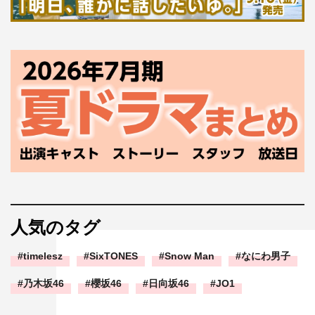
人気のタグ
timelesz
SixTONES
Snow Man
なにわ男子
乃木坂46
櫻坂46
日向坂46
JO1