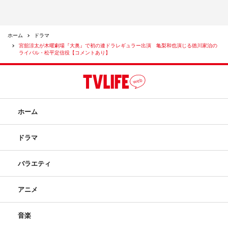
ホーム
ドラマ
宮舘涼太が木曜劇場『大奥』で初の連ドラレギュラー出演 亀梨和也演じる徳川家治の
ライバル・松平定信役【コメントあり】
ホーム
ドラマ
バラエティ
アニメ
音楽