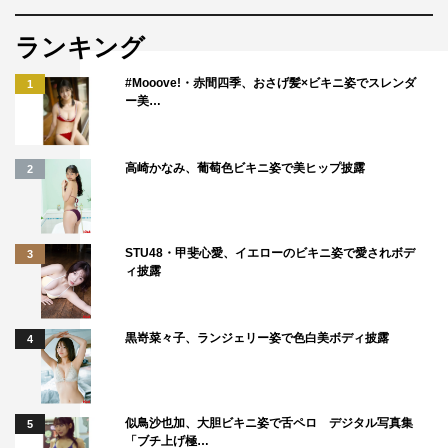
ではありますが、共演者の皆さんにいろいろ教わりなが
ら、スタッフさんともコミュニケーションを取って、自分
ランキング
の役を全うできたらと思っています。
#Mooove!・赤間四季、おさげ髪×ビキニ姿でスレンダ
1
ー美…
◆今回は“愛”をテーマにした『大奥』ですが、台本を読ん
だ感想は？
高崎かなみ、葡萄色ビキニ姿で美ヒップ披露
2
僕の役は今後どうなっていくんだろうと気になっていま
す。現時点でいただいている台本を読む限りは、いいやつ
です（笑）。でも、この後から定信にいろいろと変化が起
STU48・甲斐心愛、イエローのビキニ姿で愛されボデ
3
きていくので、自分の中でどうスイッチを入れていこうか
ィ披露
なとワクワクしています。
◆ご自身が演じられる役の印象や役作りについて教えてく
黒嵜菜々子、ランジェリー姿で色白美ボディ披露
4
ださい。
定信はとてもクールな印象があります。力強く人を愛する
似鳥沙也加、大胆ビキニ姿で舌ペロ デジタル写真集
5
気持ちと、父親を尊敬する気持ち、自分に対する気持ちが
「ブチ上げ極…