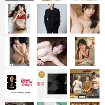
出演：小芝風花 亀梨和也 西野七瀬 森川葵 宮舘涼
太 ほか
脚本：大北はるか
企画：安永英樹
プロデュース：和佐野健一 清家優輝 出井龍之介 庄島
智之
演出：兼﨑涼介 林徹 二宮崇 柏木宏紀 ほか
制作協力：ファインエンターテインメント
制作著作：フジテレビジョン 東映
公式HP：
https://www.fujitv.co.jp/ohoku2024/
公式X（旧Twitter）：＠ohoku_fujitv
公式Instagram：＠ohoku_fujitv
©フジテレビ