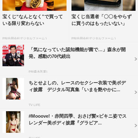
宝くじ“なんとなく”で買って
宝くじ当選者「〇〇をやらず
いる限り変わらない
に買うのはもったいない」
PR(合同会社デジタルファーム )
PR(合同会社デジタルファーム )
「気になっていた認知機能が菌で…」森永が開
発。感動の70代続出
PR(森永乳業)
ちとせよしの、レースのセクシー衣装で美ボデ
ィ披露 デジタル写真集「いまを艶やかに...
TV LIFE
#Mooove!・赤間四季、おさげ髪×ビキニ姿でス
レンダー美ボディ披露『グラビア...