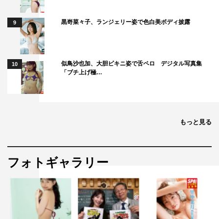
黒嵜菜々子、ランジェリー姿で色白美ボディ披露
9
似鳥沙也加、大胆ビキニ姿で舌ペロ デジタル写真集
10
「ブチ上げ極…
もっと見る
フォトギャラリー