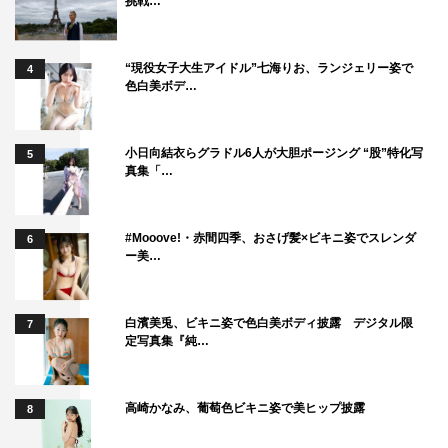
挑戦…
“現役女子大生アイドル”七海りお、ランジェリー姿で
4
色白美ボデ…
小日向結衣らグラドル6人が大胆ポージング “股”特化写
5
真集「…
#Mooove!・赤間四季、おさげ髪×ビキニ姿でスレンダ
6
ー美…
白濱美兎、ビキニ姿で色白美ボディ披露 デジタル限
7
定写真集『純…
高崎かなみ、葡萄色ビキニ姿で美ヒップ披露
8