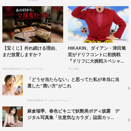
TV LIFE
【宝くじ】外れ続ける理由、
HIKAKIN、ダイアン・津田篤
まだ放置しますか？
宏がドリフコントに初挑戦
『ドリフに大挑戦スペシャ...
PR(合同会社デジタルファーム)
TV LIFE
「どうせ当たらない」と思ってた私が本当に当
選した“買い方”がこれ
PR(合同会社デジタルファーム )
麻倉瑞季、春色ビキニで妖艶美ボディ披露 デ
ジタル写真集「生意気なカラダ」誌面カッ...