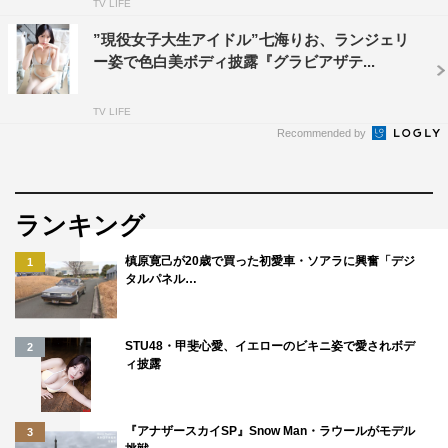
TV LIFE
”現役女子大生アイドル”七海りお、ランジェリ
ー姿で色白美ボディ披露『グラビアザテ...
TV LIFE
Recommended by
ランキング
槙原寛己が20歳で買った初愛車・ソアラに興奮「デジ
1
タルパネル…
STU48・甲斐心愛、イエローのビキニ姿で愛されボデ
2
ィ披露
『アナザースカイSP』Snow Man・ラウールがモデル
3