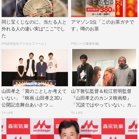
同じ宝くじなのに、当たる人と
アマゾン1位「このお茶ガチで
外れる人の違い実は“ここ”でし
す」噂のお茶
た
PR(合同会社デジタルファーム )
PR(ハーブ健康本舗)
＜山田孝之コメント＞
2016年、僕と山下さんは手を取り合い、衝突を重ね、決
別し、再び手を取り合いひとつの映画を完成させました。
山田孝之「賞のことしか考えて
山下敦弘監督＆松江哲明監督
いない」『映画 山田孝之3D』
『山田孝之のカンヌ映画祭』
この映画には僕の今までの人生とこれからのすべてが詰め
公開記念舞台あいさつ ...
「冗談ではやっていない」カ
込まれています。それを引きだせたのは、山下さんとの関
ン...
TV LIFE
TV LIFE
係なしでは成せないことでした。そして、そのすべてを見
届けてくれた芦田さん。僕は芦田さんと出会ったことでた
くさん失い、たくさん発見することができました。いつか