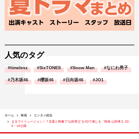
人気のタグ
timelesz
SixTONES
Snow Man
なにわ男子
乃木坂46
櫻坂46
日向坂46
JO1
ホーム
映画
エンタメ総合
まるでイリュージョン！？言葉と映像で“山田孝之”を3Dで感じる「映画 山田孝之 3D」
6・16公開