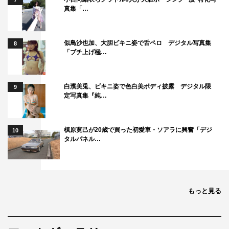
7
真集「…
似鳥沙也加、大胆ビキニ姿で舌ペロ デジタル写真集
8
「ブチ上げ極…
白濱美兎、ビキニ姿で色白美ボディ披露 デジタル限
9
定写真集『純…
槙原寛己が20歳で買った初愛車・ソアラに興奮「デジ
10
タルパネル…
もっと見る