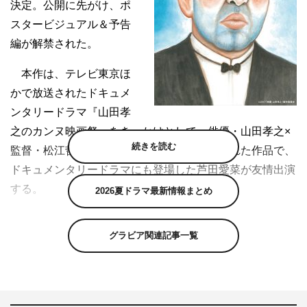
決定。公開に先がけ、ポ
スタービジュアル＆予告
編が解禁された。
本作は、テレビ東京ほ
かで放送されたドキュメ
ンタリードラマ『山田孝
之のカンヌ映画祭』をきっかけとして、俳優・山田孝之×
続きを読む
監督・松江哲明＆山下敦弘によって生み出された作品で、
ドキュメンタリードラマにも登場した芦田愛菜が友情出演
する。
2026夏ドラマ最新情報まとめ
山田自身も「この映画には僕の今までの人生と、これか
グラビア関連記事一覧
らのすべてが詰め込まれています」と語る意欲作で、監督
した松江・山下両監督も「3Dだからこそ効く体感映画が
完成してしまったと自負しています」（松江監督）、「こ
れは人間、山田孝之と山下敦弘のけじめとしての映画」