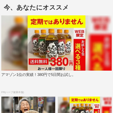
（山下監督）と自信を見せている。
今、あなたにオススメ
今回、映画のポスタービジュアル＆予告編が一挙解禁。
また前売券として、漫☆画太郎が書いた山田孝之肖像画の
スマホ用壁紙を特典としたムビチケオンラインが限定発売
される。さらに、5月17日に発売される『山田孝之のカン
ヌ映画祭』Blu-ray＆DVD BOXには初回限定で、映画「映
画 山田孝之 3D」の舞台挨拶付き上映に抽選で333名を招
待する応募抽選券はがきが封入される。
予告編
アマゾン1位の実績！380円で5日間お試し。
PR(ハーブ健康本舗)