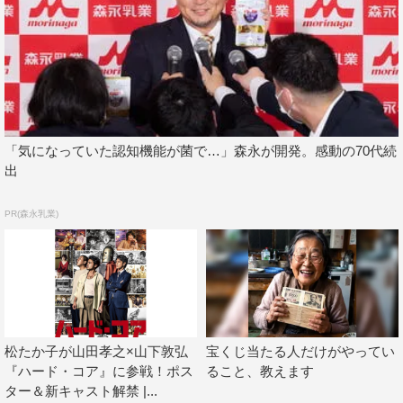
芦田さんのような大人になるため、山田孝之は現実をぶち
壊し続けて生きていきます。
＜松江監督コメント＞
山下君から「山田君が自分を題材にした映画を撮りたいと
言ってるんだけど」と相談され、カメラ目線でこれまでの
人生を語る山田孝之を見たとき、この映画は彼の脳内にダ
「気になっていた認知機能が菌で…」森永が開発。感動の70代続
出
イブするようなドキュメンタリーにしなければならないと
覚悟を決めました。山田君が目からビームを発しながら訴
PR(森永乳業)
えてくるからです、「もっと飛べ！」と。僕の勘違い、ま
たは洗脳されていただけかもしれませんが、3Dだからこ
そ効く体感映画が完成してしまったと自負しています。あ
の目力に注意してご覧ください。
＜山下監督コメント＞
松たか子が山田孝之×山下敦弘
宝くじ当たる人だけがやってい
山田孝之君とこの三年間、いろいろなことがありました。
『ハード・コア』に参戦！ポス
ること、教えます
「真剣じゃないと芝居ができない」から始まり、しまいに
ター＆新キャスト解禁 |...