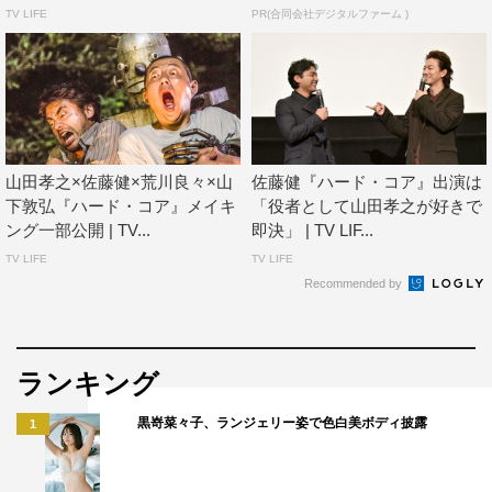
はナパーム爆破してからの逃亡…。山田君とは二度と映画
TV LIFE
PR(合同会社デジタルファーム )
は作れないんじゃないかと諦めていましたが、この度、芦
田愛菜さんのおかげで1本の映画を作ることができまし
た。これは人間・山田孝之と、山下敦弘のけじめとしての
映画です。どうか皆さま劇場で見届けてください。この映
画を芦田愛菜さんにささげます。
山田孝之×佐藤健×荒川良々×山
佐藤健『ハード・コア』出演は
下敦弘『ハード・コア』メイキ
「役者として山田孝之が好きで
映画「映画 山田孝之 3D」
ング一部公開 | TV...
即決」 | TV LIF...
2017年6月16日（金）公開
TV LIFE
TV LIFE
Recommended by
出演：山田孝之
友情出演：芦田愛菜
監督：松江哲明／山下敦弘
ランキング
制作：テレビ東京 C&Iエンタテインメント
黒嵜菜々子、ランジェリー姿で色白美ボディ披露
1
配給：東宝映像事業部
©2017「映画 山田孝之」製作委員会