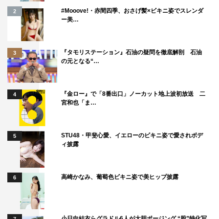
#Mooove!・赤間四季、おさげ髪×ビキニ姿でスレンダ
2
公式サイト：http://www.tv-
ー美…
tokyo.co.jp/yamada_cannes/takayuki_yamada_the_movie
_d3/
『タモリステーション』石油の疑問を徹底解剖 石油
3
の元となる“…
『金ロー』で「8番出口」ノーカット地上波初放送 二
4
宮和也「ま…
テレビ東京
山下敦弘
山田孝之
STU48・甲斐心愛、イエローのビキニ姿で愛されボデ
5
ィ披露
芦田愛菜
高崎かなみ、葡萄色ビキニ姿で美ヒップ披露
6
小日向結衣らグラドル6人が大胆ポージング “股”特化写