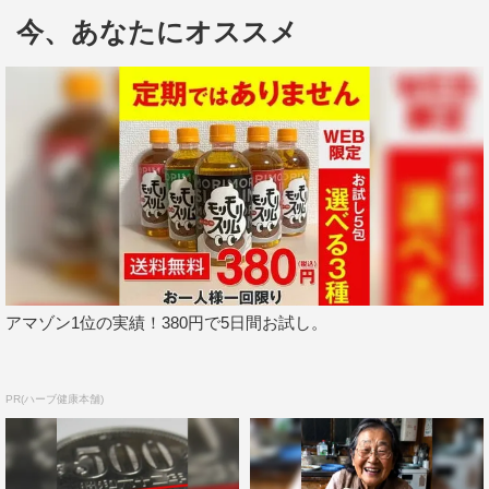
聞こえたらいいなっていうところ」と言い、「そういう風
今、あなたにオススメ
に思ってシーズン1、2でガロを演じさせていただいて何と
なくですが、彼を演じているロバート・パトリックさんの
息遣いや心根みたいなものを分かり始めている気がするの
で、アテレコ作業がとても楽しいです」と自身の中にある
吹き替えの心得と現在の心境を明かした。
また、収録エピソードを尋ねられ、「常にチームワーク
を発揮しています！」と田村は自信満々。原田は「別撮り
が少ないので、限られた数のマイクと僕らでマイクワーク
をうまくやるとかね」と収録秘話を明かし、深くうなずく
アマゾン1位の実績！380円で5日間お試し。
キャスト一同。さらに、杉田が「自分でも映画やドラマを
観ていて、展開の速いドラマだと字幕を目で追う余裕があ
りません。ですので、吹替版には大変助かっています」と
PR(ハーブ健康本舗)
しみじみ語り、福田も「ゲスト声優さんの方々が豪華で
す。そういうところに着目するという楽しみ方もありま
す」と吹替版ならではの見どころを紹介するなど、スコー