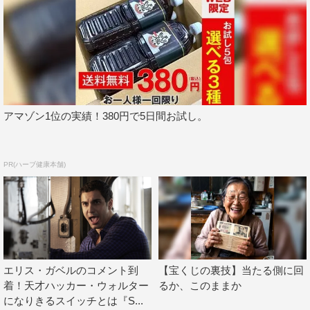
杉田智和
アマゾン1位の実績！380円で5日間お試し。
PR(ハーブ健康本舗)
エリス・ガベルのコメント到
【宝くじの裏技】当たる側に回
着！天才ハッカー・ウォルター
るか、このままか
になりきるスイッチとは『S...