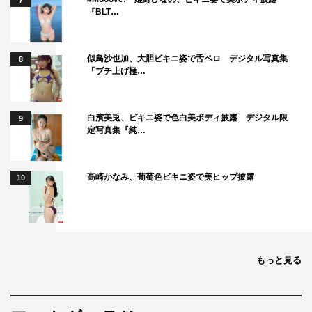
7
『BLT…
似鳥沙也加、大胆ビキニ姿で舌ペロ デジタル写真集
8
「ブチ上げ極…
白濱美兎、ビキニ姿で色白美ボディ披露 デジタル限
9
定写真集『純…
高崎かなみ、葡萄色ビキニ姿で美ヒップ披露
10
もっと見る