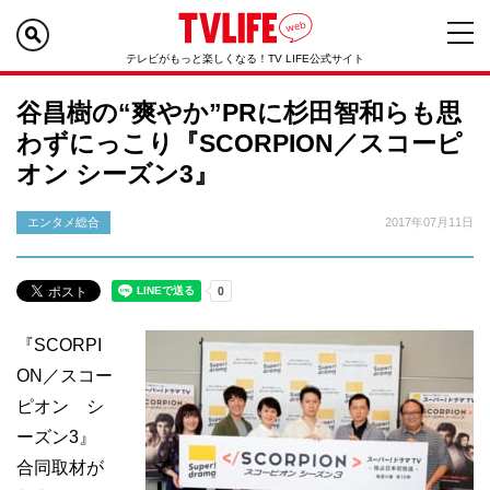
テレビがもっと楽しくなる！TV LIFE公式サイト
谷昌樹の“爽やか”PRに杉田智和らも思
わずにっこり『SCORPION／スコーピ
オン シーズン3』
エンタメ総合
2017年07月11日
『SCORPI
ON／スコー
ピオン シ
ーズン3』
合同取材が