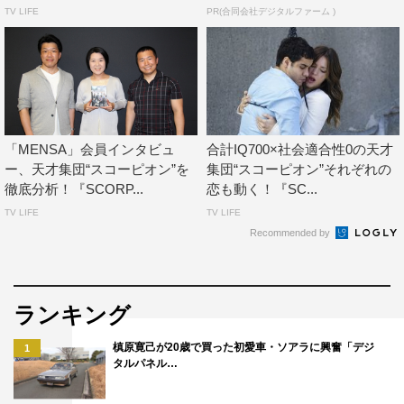
TV LIFE
PR(合同会社デジタルファーム )
「MENSA」会員インタビュ
合計IQ700×社会適合性0の天才
ー、天才集団“スコーピオン”を
集団“スコーピオン”それぞれの
徹底分析！『SCORP...
恋も動く！『SC...
TV LIFE
TV LIFE
Recommended by
ランキング
槙原寛己が20歳で買った初愛車・ソアラに興奮「デジ
1
タルパネル…