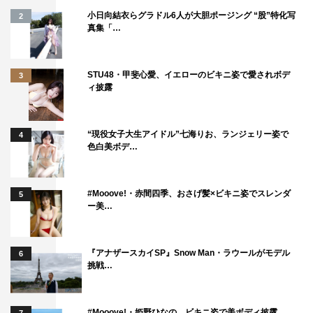
小日向結衣らグラドル6人が大胆ポージング “股”特化写
2
真集「…
STU48・甲斐心愛、イエローのビキニ姿で愛されボデ
3
ィ披露
“現役女子大生アイドル”七海りお、ランジェリー姿で
4
色白美ボデ…
#Mooove!・赤間四季、おさげ髪×ビキニ姿でスレンダ
5
ー美…
『アナザースカイSP』Snow Man・ラウールがモデル
6
挑戦…
#Mooove!・姫野ひなの、ビキニ姿で美ボディ披露