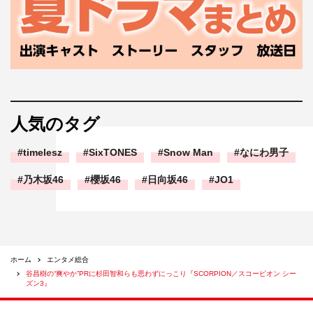
人気のタグ
timelesz
SixTONES
Snow Man
なにわ男子
乃木坂46
櫻坂46
日向坂46
JO1
ホーム
エンタメ総合
谷昌樹の“爽やか”PRに杉田智和らも思わずにっこり『SCORPION／スコーピオン シー
ズン3』