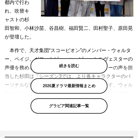
都内で行わ
れ、吹替キ
ャストの杉
田智和、小林沙苗、谷昌樹、福田賢二、田村聖子、原田晃
が登壇した。
本作で、天才集団“スコーピオン”のメンバー・ウォルタ
ー、ペイジ、ガロ、トビー、ハッピー、シルヴェスターの
続きを読む
声優を務める登壇キャスト。主人公・ウォルターの声を担
当した杉田は「シーズン3では、より各キャラクターのパ
ーソナルな部分を掘り下げる内容になっています。ウォル
2026夏ドラマ最新情報まとめ
ターについては天才ではありますが、完璧ではないので…
演じる側としても彼らのことを理解できていくと、より好
グラビア関連記事一覧
きになっていけるなと思いますね」とコメント。
いっぽう谷は「僕が吹き替えをやる上で目標にしている
のは、その役者さんがあたかも日本語で話しているように