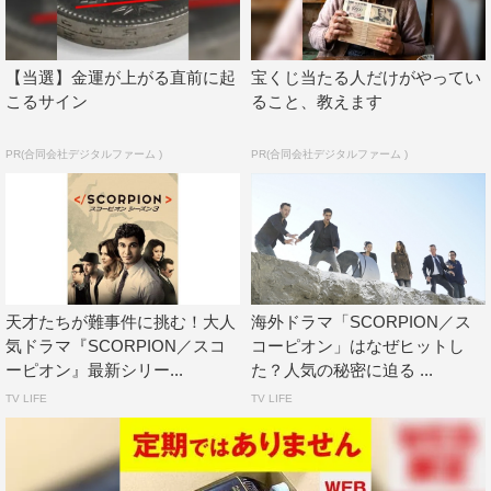
ピオンさながらの抜群のチームワークを感じさせるひと幕
も見られた。
【当選】金運が上がる直前に起
宝くじ当たる人だけがやってい
こるサイン
ること、教えます
最後に谷は「この作品には、猟奇的なもの、エロいもの
がほとんどない。老若男女どこからでも入れる爽やかなも
PR(合同会社デジタルファーム )
PR(合同会社デジタルファーム )
のになっています。途中からご覧になってもいけます！」
とPRし、キャスト、取材陣を笑わせた。
『SCORPION／スコーピオン シーズン３』
海外ドラマ専門チャンネル スーパー！ドラマTV
7月25日（火）後10・00より独占日本初放送スタート
天才たちが難事件に挑む！大人
海外ドラマ「SCORPION／ス
【二か国語版】毎週火曜 後10・00ほか
気ドラマ『SCORPION／スコ
コーピオン」はなぜヒットし
ーピオン』最新シリー...
た？人気の秘密に迫る ...
【字幕版】毎週火曜 深0・00ほか
TV LIFE
TV LIFE
公式ホームページ：
www.superdramatv.com/line/scorpion
©MMXVII CBS Broadcasting, Inc. All Rights Reserved.