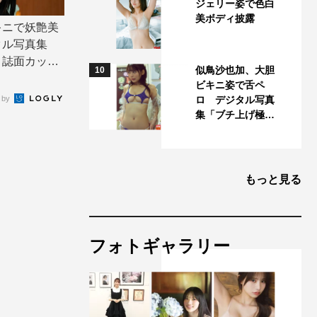
ジェリー姿で色白
美ボディ披露
キニで妖艶美
タル写真集
」誌面カット
似鳥沙也加、大胆
10
ビキニ姿で舌ペ
 by
ロ デジタル写真
集「ブチ上げ極…
もっと見る
フォトギャラリー