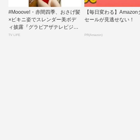
#Mooove!・赤間四季、おさげ髪
【毎日変わる】Amazon
×ビキニ姿でスレンダー美ボデ
セールが見逃せない！
ィ披露『グラビアザテレビジョ
ン』アザ...
TV LIFE
PR(Amazon)