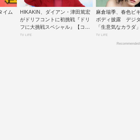
タイム
HIKAKIN、ダイアン・津田篤宏
麻倉瑞季、春色ビ
がドリフコントに初挑戦『ドリ
ボディ披露 デジ
フに大挑戦スペシャル』【コメ
「生意気なカラダ
ントあり】...
公開 | TV L...
TV LIFE
TV LIFE
Recommended