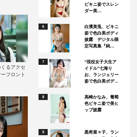
ビキニ姿でスレン
ダー美…
白濱美兎、ビキニ
6
姿で色白美ボディ
披露 デジタル限
定写真集『純…
“現役女子大生ア
7
つくるアクセ
イドル”七海り
マーフロント
お、ランジェリー
姿で色白美ボデ…
高崎かなみ、葡萄
8
色ビキニ姿で美ヒ
ップ披露
黒嵜菜々子、ラン
9