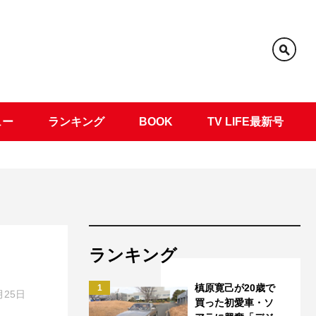
ュー
ランキング
BOOK
TV LIFE最新号
ランキング
槙原寛己が20歳で
1
月25日
買った初愛車・ソ