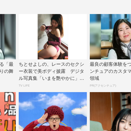
る「最
ちとせよしの、レースのセクシ
最良の顧客体験を
りの舞
ー衣装で美ボディ披露 デジタ
ンチュアのカスタ
ル写真集「いまを艶やかに」誌
領域
面カット公開 |...
TV LIFE
PR(アクセンチュア)