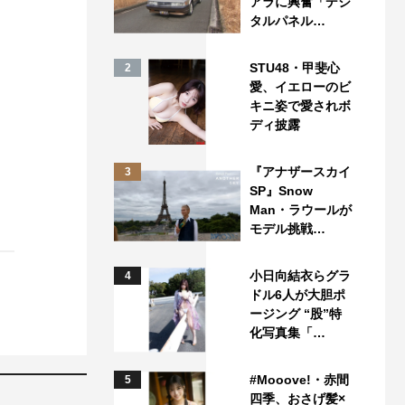
アラに興奮「デジ
タルパネル…
STU48・甲斐心
2
愛、イエローのビ
キニ姿で愛されボ
ディ披露
『アナザースカイ
3
SP』Snow
Man・ラウールが
モデル挑戦…
小日向結衣らグラ
4
ドル6人が大胆ポ
ージング “股”特
化写真集「…
#Mooove!・赤間
5
四季、おさげ髪×