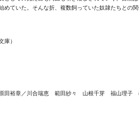
始めていた。そんな折、複数飼っていた奴隷たちとの関
文庫）
原田裕章／川合瑞恵 範田紗々 山根千芽 福山理子 