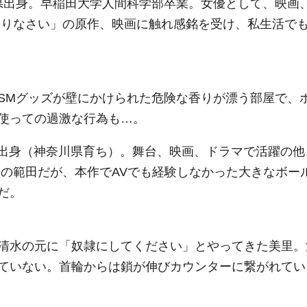
福岡県出身。早稲田大学人間科学部卒業。女優として、映画
なりなさい」の原作、映画に触れ感銘を受け、私生活で
Mグッズが壁にかけられた危険な香りが漂う部屋で、
使っての過激な行為も…。
縄県出身（神奈川県育ち）。舞台、映画、ドラマで活躍の他
優の範田だが、本作でAVでも経験しなかった大きなボー
だ。
清水の元に「奴隷にしてください」とやってきた美里。
ていない。首輪からは鎖が伸びカウンターに繋がれてい