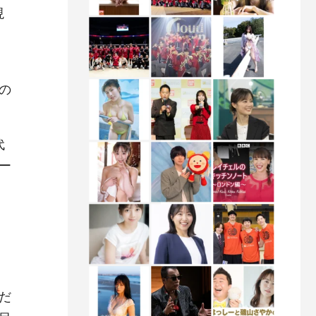
現
の
代
ー
だ