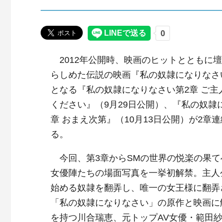
2012年公開時、映画のヒットとともに
らしめた伝説の映画『私の奴隷になりなさ
となる『私の奴隷になりなさい第2章 ご主
ください』（9月29日公開）、『私の奴隷
章 おまえ次第』（10月13日公開）が2章
る。
今回、第3章からSMの世界の悦楽の果て
女優陣たちの場面写真を一挙初解禁。主人
始める奴隷を翻弄し、唯一の女王様に翻弄
「私の奴隷になりなさい」の原作と映画に
を持つ川合瑞恵、元トップAV女優・範田