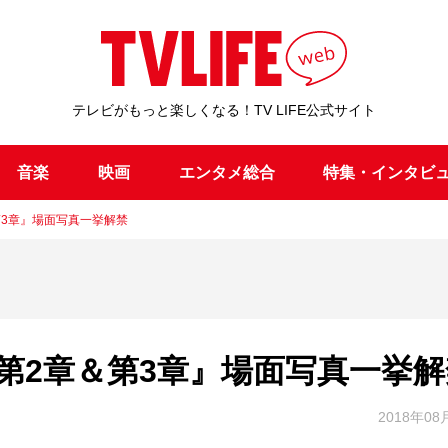
テレビがもっと楽しくなる！TV LIFE公式サイト
音楽
映画
エンタメ総合
特集・インタビ
第3章』場面写真一挙解禁
第2章＆第3章』場面写真一挙解
2018年08