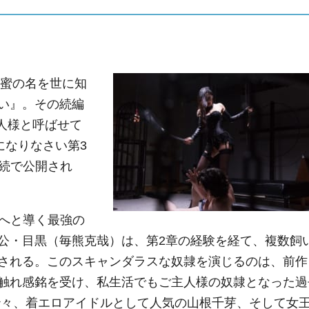
壇蜜の名を世に知
い』。その続編
人様と呼ばせて
になりなさい第3
連続で公開され
へと導く最強の
公・目黒（毎熊克哉）は、第2章の経験を経て、複数飼
される。このスキャンダラスな奴隷を演じるのは、前作
触れ感銘を受け、私生活でもご主人様の奴隷となった過
紗々、着エロアイドルとして人気の山根千芽、そして女