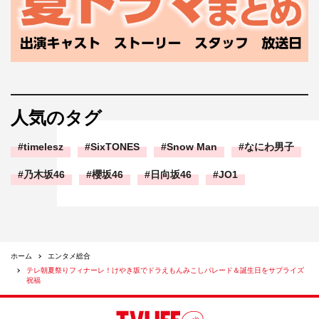
人気のタグ
timelesz
SixTONES
Snow Man
なにわ男子
乃木坂46
櫻坂46
日向坂46
JO1
ホーム
エンタメ総合
テレ朝夏祭りフィナーレ！けやき坂でドラえもんみこしパレード＆誕生日をサプライズ
祝福