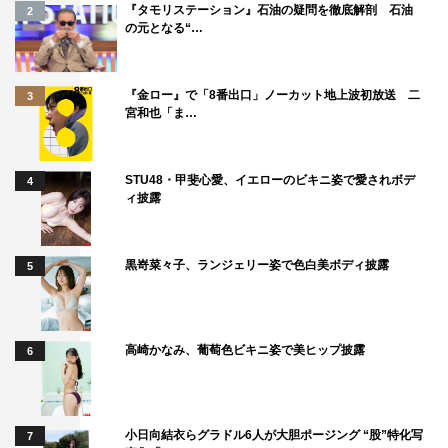
『タモリステーション』石油の疑問を徹底解剖 石油
2
の元となる“…
『金ロー』で「8番出口」ノーカット地上波初放送 二
3
宮和也「ま…
STU48・甲斐心愛、イエローのビキニ姿で愛されボデ
4
ィ披露
黒嵜菜々子、ランジェリー姿で色白美ボディ披露
5
高崎かなみ、葡萄色ビキニ姿で美ヒップ披露
6
小日向結衣らグラドル6人が大胆ポージング “股”特化写
7