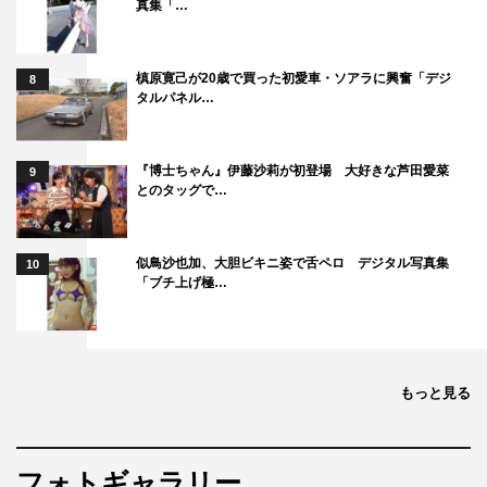
真集「…
槙原寛己が20歳で買った初愛車・ソアラに興奮「デジ
8
タルパネル…
『博士ちゃん』伊藤沙莉が初登場 大好きな芦田愛菜
9
とのタッグで…
似鳥沙也加、大胆ビキニ姿で舌ペロ デジタル写真集
10
「ブチ上げ極…
もっと見る
フォトギャラリー