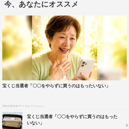
今、あなたにオススメ
かせた。
さらに、９月３日に誕生日を迎えるドラえもんをサプラ
イズで祝福。ハッピーバースデーの歌に、ドラえもんは
「僕とってもうれしいよ！ こんなにたくさんのお友達が
集まってくれて、僕、照れちゃうな～」と大喜び。大好物
のどら焼きがデコレーションされた巨大ケーキも贈られ、
「うわ～、どら焼きいっぱいの夢みたいなケーキ！」と感
激しきりだった。
なお、９月７日（金）午後７時からは『ドラえもん誕生
日スペシャル「クジラとまぼろしのパイプ島」』が放送さ
宝くじ当選者「〇〇をやらずに買うのはもったいない」
れる。ドラえもんは「僕たちも活躍するから、楽しみにし
ていてね！」と呼びかけた。
PR(合同会社デジタルファーム )
宝くじ当選者「〇〇をやらずに買うのはもった
いない」