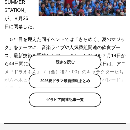
SUMMER
STATION」
が、８月26
日に閉幕した。
５年目を迎えた同イベントでは「きらめく、夏のマジッ
ク」をテーマに、音楽ライブや人気番組関連の飲食ブー
ス、最新技術を駆使したアトラクションなどを７月14日か
続きを読む
ら44日間にわたって開催。最終日となったこの日は、アニ
メ『ドラえもん』（（金）後7・00）のキャラクターたち
が六本木ヒルズけやき坂で「ドラえもんみこしパレード」
2026夏ドラマ最新情報まとめ
を行った。
グラビア関連記事一覧
パレードには、小学１年生～６年生までの男女63人も法
被姿で参加。のび太やしずかちゃんを先頭に、“ドラえも
んみこし”“ドラえもんミニみこし”を担いで「ドラ！ドラ！
わっしょい！」とにぎやかに練り歩き、大勢の見物客を沸