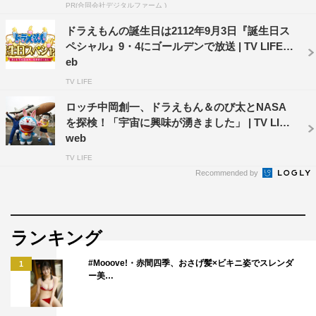
PR(合同会社デジタルファーム )
ドラえもんの誕生日は2112年9月3日『誕生日ス
ペシャル』9・4にゴールデンで放送 | TV LIFE w
eb
TV LIFE
ロッチ中岡創一、ドラえもん＆のび太とNASA
を探検！「宇宙に興味が湧きました」 | TV LIFE
web
TV LIFE
Recommended by
ランキング
#Mooove!・赤間四季、おさげ髪×ビキニ姿でスレンダ
1
ー美…