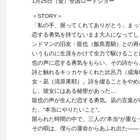
1月25日（金）全国ロードショー
＜STORY＞
「私の手、握ってくれてありがとう」まっ
恋する勇気を持てないまま大人になってし
ンドマンの旧友・龍也（飯島寛騎）との再
いうものに生涯をかけて全力で駆けること
也の声に恋する勇気をもらい、その詩から
詩と触れるキッカケをくれた比呂乃（成海
女・凪（清原果耶）。詩を綴ることをやめ
し、彼女にはある秘密があった…
龍也の声が生んだ恋する勇気。凪の言葉が
た、“本当にやりたいこと”。
限られた時間の中で、三人の“本当”が重
その唄は、僕らの運命からあふれ出た――