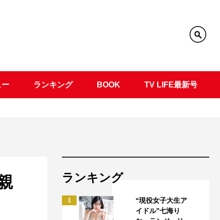
ュー
ランキング
BOOK
TV LIFE最新号
ランキング
親
“現役女子大生ア
1
イドル”七海り