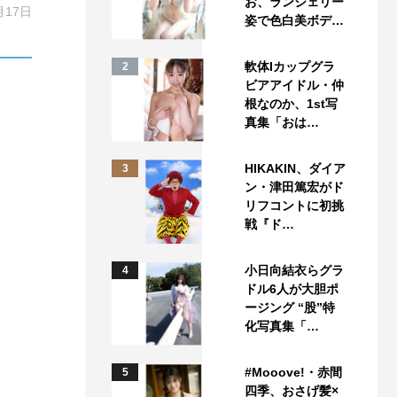
お、ランジェリー
月17日
姿で色白美ボデ…
軟体Iカップグラ
2
ビアアイドル・仲
根なのか、1st写
真集「おは…
HIKAKIN、ダイア
3
ン・津田篤宏がド
リフコントに初挑
戦『ド…
小日向結衣らグラ
4
ドル6人が大胆ポ
ージング “股”特
化写真集「…
#Mooove!・赤間
5
四季、おさげ髪×