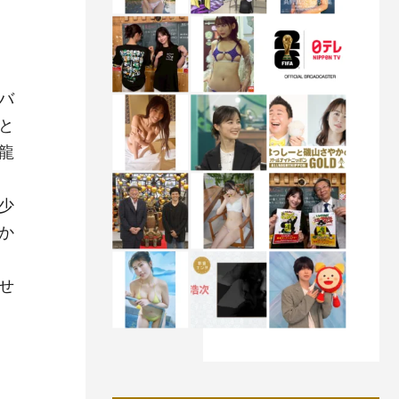
バ
と
龍
少
か
せ