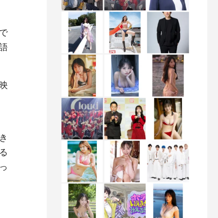
で
語
映
き
る
っ