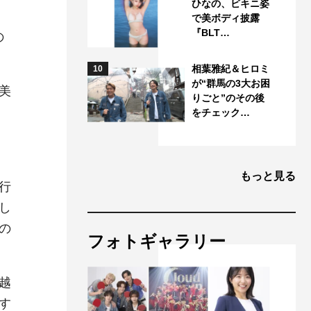
ひなの、ビキニ姿
で美ボディ披露
『BLT…
の
相葉雅紀＆ヒロミ
10
が“群馬の3大お困
美
りごと”のその後
をチェック…
もっと見る
行
し
の
フォトギャラリー
越
す