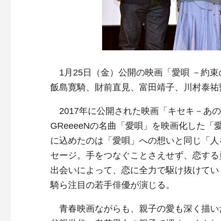
1月25日（金）公開の映画「愛唄 －約
飯島寛騎、財前直見、富田靖子、川村泰祐
2017年に公開された映画「キセキ－あ
GReeeeNの名曲「愛唄」を映画化した「
に込めたのは「愛唄」への想いと同じ「人
セージ。手をつなぐことさえせず、恋する勇
出会いによって、恋に全力で駆け抜けてい
騎ら注目の若手俳優が演じる。
青春映画ながらも、親子の愛も深く描い