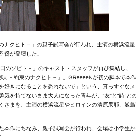
束のナクヒト－」の親子試写会が行われ、主演の横浜流星
監督が登壇した。
の日のソビト－」のキャスト・スタッフが再び集結し、
愛唄 －約束のナクヒト－」。GReeeeNが初の脚本で本
を好きになることを恐れないで」という、真っすぐなメ
気を持てないまま大人になった青年が、“友”と“詩”と
くさまを、主演の横浜流星やヒロインの清原果耶、飯島
た本作にちなみ、親子試写会が行われ、会場は小学生か