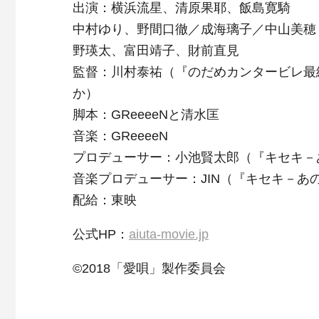
出演：横浜流星、清原果耶、飯島寛騎
中村ゆり、野間口徹／成海璃子／中山美穂
野瑛太、富田靖子、財前直見
監督：川村泰祐（『のだめカンタービレ最
か）
脚本：GReeeeNと清水匡
音楽：GReeeeN
プロデューサー：小池賢太郎（『キセキ－
音楽プロデューサー：JIN（『キセキ－
配給：東映
公式HP：
aiuta-movie.jp
©2018「愛唄」製作委員会