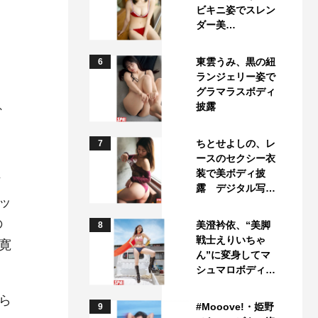
ビキニ姿でスレン
ダー美…
東雲うみ、黒の紐
6
ランジェリー姿で
グラマラスボディ
、
披露
ちとせよしの、レ
7
ースのセクシー衣
装で美ボディ披
作
露 デジタル写…
ッ
の
美澄衿依、“美脚
8
戦士えりいちゃ
寛
ん”に変身してマ
シュマロボディ…
ら
#Mooove!・姫野
9