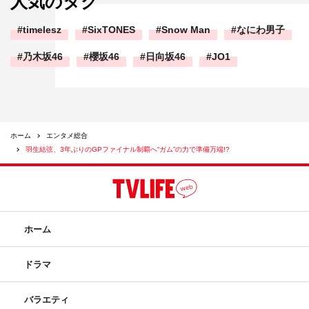
人気のタグ
timelesz
SixTONES
Snow Man
なにわ男子
乃木坂46
櫻坂46
日向坂46
JO1
ホーム
エンタメ総合
羽生結弦、3年ぶりのGPファイナル制覇へ“ガム”の力で準備万端!?
ホーム
ドラマ
バラエティ