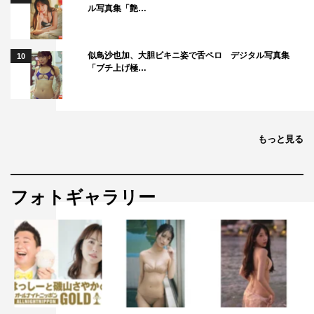
ル写真集「艶…
似鳥沙也加、大胆ビキニ姿で舌ペロ デジタル写真集
10
「ブチ上げ極…
もっと見る
フォトギャラリー