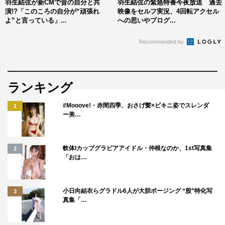
羽生結弦が新CMで昔の自分と共
羽生結弦の緊急特番今夜放送 過去
演!?「このころの自分が“頑張れ
映像をセルフ実況、4回転アクセル
よ”と言っている」...
への思いやプログ...
ロッテ「GUM FOR THE GAME」新CMメイキング
Recommended by
ランキング
#Mooove!・赤間四季、おさげ髪×ビキニ姿でスレンダ
1
ー美…
軟体Iカップグラビアアイドル・仲根なのか、1st写真集
2
「おは…
小日向結衣らグラドル6人が大胆ポージング “股”特化写
3
真集「…