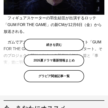
フィギュアスケーターの羽生結弦が出演するロッテ
「GUM FOR THE GAME」の新CMが12月6日（金）から
放送される。
ガムでアスリートをサポートするプロジェクト「GUM
続きを読む
FOR THE GAME」プロジェクトが同日からスタート。そ
のプロジェクト開始を知らせる新CM「何故」篇と「事
2026夏ドラマ最新情報まとめ
実」篇に羽生が出演する。
CM本編では、羽生がガムを噛みながらスケートリンク
グラビア関連記事一覧
横のベンチで気持ちを高め、本番に向けて心を整える様子
が描かれる。
撮影に全身黒で統一されたクールな衣装で現れた羽生。
CM内で使用するため、実際に使用している愛用のイヤホ