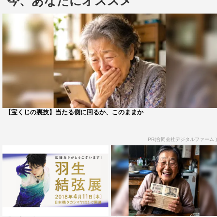
今、あなたにオススメ
ンをいくつか持参し、「（スケート）靴を履いている時を
リアルに想像するとコレかな」と実際の練習を思い起こ
し、スタッフと相談しながら使用イヤホンを決めた。
また、撮影のためにスケート靴を履く準備をし始める
と、羽生は驚きのスピードで靴ひもを結び上げ、スタッフ
を驚かせた。撮影が始まると、監督から「立ち上がって去
っていく時に“よし 行くぞ！”という感じ出してくれるとう
れしいです」とリクエストが。「“よし行くぞ！” か…」と
【宝くじの裏技】当たる側に回るか、このままか
悩む素振りを見せつつも、本番では見事な演技を披露。
「今のは獲物を狙うような感じだったかと思います」と自
PR(合同会社デジタルファーム )
画自賛する出来栄えとなった。
CMが放送される12月6日（金）は、自身が3年ぶりの頂
点を狙うグランプリファイナルがイタリア・トリノで開
幕。昨季の世界選手権で敗れたライバルのネイサン・チェ
ンを“獲物”に見立てているかのような、真剣な表情と鋭い