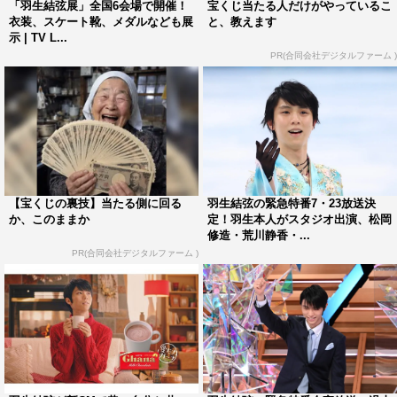
「羽生結弦展」全国6会場で開催！
宝くじ当たる人だけがやっているこ
眼光に注目だ。
衣装、スケート靴、メダルなども展
と、教えます
示 | TV L...
ロッテ「GUM FOR THE GAME」新CM「何故」篇／「事
PR(合同会社デジタルファーム )
実」篇
【宝くじの裏技】当たる側に回る
羽生結弦の緊急特番7・23放送決
か、このままか
定！羽生本人がスタジオ出演、松岡
修造・荒川静香・...
PR(合同会社デジタルファーム )