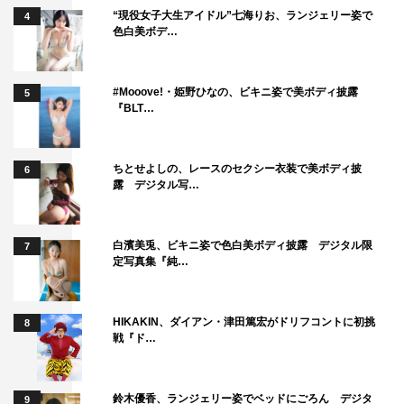
“現役女子大生アイドル”七海りお、ランジェリー姿で
4
色白美ボデ…
#Mooove!・姫野ひなの、ビキニ姿で美ボディ披露
5
『BLT…
羽生結弦
ちとせよしの、レースのセクシー衣装で美ボディ披
6
露 デジタル写…
白濱美兎、ビキニ姿で色白美ボディ披露 デジタル限
7
定写真集『純…
HIKAKIN、ダイアン・津田篤宏がドリフコントに初挑
8
戦『ド…
鈴木優香、ランジェリー姿でベッドにごろん デジタ
9