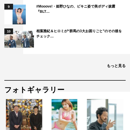
#Mooove!・姫野ひなの、ビキニ姿で美ボディ披露
9
『BLT…
相葉雅紀＆ヒロミが“群馬の3大お困りごと”のその後を
10
チェック…
もっと見る
フォトギャラリー