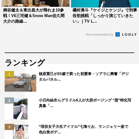
好きですけど、部下としては厄介（笑）」（風間）、「真
桐谷健太＆東出昌大が帰れま10参
磯村勇斗『ケイジとケンジ』で刑事
島は一生懸命ですから、いいですよね。そんなところです
戦！V6三宅健＆Snow Man佐久間
役初挑戦「しっかり演じていきた
大介の路線...
い」 | TV L...
かね」（柳葉）とバッサリ。
Recommended by
印象に残っているシーンや撮影エピソードについて、磯
村は「目黒（磯村）が豪太の真似をするところ。桐谷さん
からこまかく演出をいただくという初めての経験をしまし
ランキング
た」と。今田は「現場では本当に皆さん仲良くて。刑事課
の面々でお昼ごはんに行き、桐谷さんに中華をごちそうし
槙原寛己が20歳で買った初愛車・ソアラに興奮「デジ
1
タルパネル…
ていただきました」と語った。
最後に、桐谷は「だんだんと窮屈になっているこの世界
小日向結衣らグラドル6人が大胆ポージング “股”特化写
2
を明るくできたらいいなと心から思っています。そのこと
真集「…
ばっかり考えています。木曜9時から1時間だけでも僕たち
は日本の犯罪率を減らします！」と。東出も「W主演とい
“現役女子大生アイドル”七海りお、ランジェリー姿で
3
う大きなプレッシャーはあるんですけど、全身全霊で戦っ
色白美ボデ…
て視聴者の方に元気を届けて、閉塞感のある日常に大きな