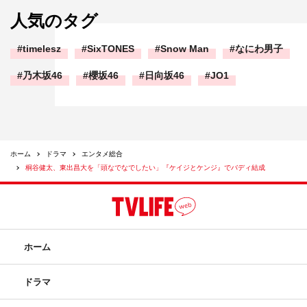
人気のタグ
timelesz
SixTONES
Snow Man
なにわ男子
乃木坂46
櫻坂46
日向坂46
JO1
ホーム
ドラマ
エンタメ総合
桐谷健太、東出昌大を「頭なでなでしたい」『ケイジとケンジ』でバディ結成
ホーム
ドラマ