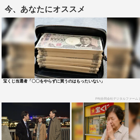
自信満々。
今、あなたにオススメ
昨夜撮影が終わり、第1話を見たという東出は「夜中に
興奮して、キャストとプロデューサーさんに長文のメール
を送ってしまいました（笑）」と。桐谷から「巻物みたい
でしたよ」とイジられながらも「自分が出ている作品を褒
めるのは気持ち悪いなって思うんですけど、本当に面白い
なって思って。続きを楽しみにしてほしい」と照れ笑いを
浮かべた。
宝くじ当選者「〇〇をやらずに買うのはもったいない」
東出の印象について、桐谷は「2015年に映画で共演し
た時から、すごい心根の優しい子。身長さえ僕より低かっ
PR(合同会社デジタルファーム )
たら、ずっと頭なでなでしたいと思うくらい。いいところ
は変わってない」と。
いっぽう東出は「桐谷さんはより背中が広く、分厚くな
ったという印象です。共演シーンじゃないところを拝見し