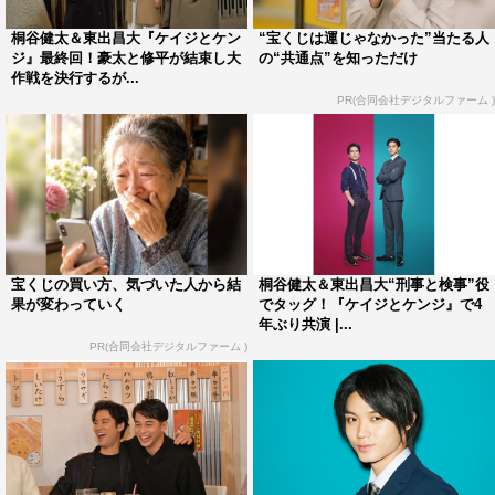
て“こういう幅のあるお芝居をなさっていて、こうやって
物語に説得力を持たせてくださったんだ、やっぱりすごい
桐谷健太＆東出昌大『ケイジとケン
“宝くじは運じゃなかった”当たる人
ジ』最終回！豪太と修平が結束し大
の“共通点”を知っただけ
な、この先輩”と思って。お芝居に対して情熱、アプロー
作戦を決行するが...
チがたくさん見られた」と称賛した。
PR(合同会社デジタルファーム )
また豪太の妹で、修平とコンビを組む立会事務官・みな
み役の比嘉からは「役柄としては犬猿の仲なんですけど、
本番ギリギリまでずっとお話されてます」というタレコミ
が。
これには「段取り後、僕が桐谷さんと熱をもって演技の
宝くじの買い方、気づいた人から結
桐谷健太＆東出昌大“刑事と検事”役
果が変わっていく
でタッグ！『ケイジとケンジ』で4
話をしているときに、比嘉さんがこっちを見てくれてて。
年ぶり共演 |...
僕たち相当かっこよく映ってるんだろうなと思ってました
PR(合同会社デジタルファーム )
（笑）」としたり顔の東出。すると桐谷がすかさず「おま
え、ほんまに真島みたいやな（笑）」とツッコんだ。
そんな2人を部下に持つ役どころの風間と柳葉は「豪太
は熱があって、真剣なんだろうけど嫌だね。人間としては