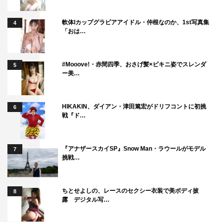
風穴を開けられたら」とPRした。
軟体Iカップグラビアアイドル・仲根なのか、1st写真集
4
「おは…
『ケイジとケンジ 所轄と地検の24時』
テレビ朝日系
1月16日スタート
#Mooove!・赤間四季、おさげ髪×ビキニ姿でスレンダ
5
ー美…
毎週（木）後9・00～9・54
HIKAKIN、ダイアン・津田篤宏がドリフコントに初挑
6
戦『ド…
『アナザースカイSP』Snow Man・ラウールがモデル
7
挑戦…
今田美桜
東出昌大
桐谷健太
比嘉愛未
磯村勇斗
ちとせよしの、レースのセクシー衣装で美ボディ披
8
露 デジタル写…