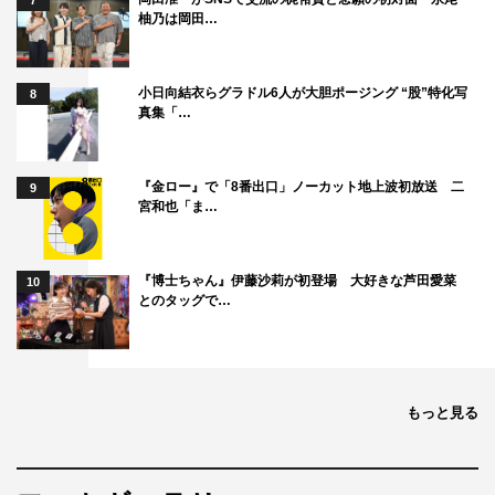
7
柚乃は岡田…
小日向結衣らグラドル6人が大胆ポージング “股”特化写
8
真集「…
『金ロー』で「8番出口」ノーカット地上波初放送 二
9
宮和也「ま…
『博士ちゃん』伊藤沙莉が初登場 大好きな芦田愛菜
10
とのタッグで…
もっと見る