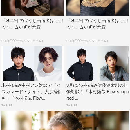
『木村拓哉 Flow supported by GYAO!』
TOKYO FMをはじめとするJFN全国38局ネット
毎週日曜日 前11・30〜11・55
「2027年の宝くじ当選者は〇〇
「2027年の宝くじ当選者は〇〇
です」占い師が暴露
です」占い師が暴露
パーソナリティ：木村拓哉
ゲスト：鈴木京香
PR(合同会社デジタルファーム )
PR(合同会社デジタルファーム )
番組HP：
https://www.tfm.co.jp/flow/
提供：GYAO! マクドナルド
木村拓哉×中村アン対談で「マ
9月は木村拓哉×伊藤健太郎の俳
スカレード・ナイト」共演秘話
優対談！「木村拓哉 Flow suppo
も！『木村拓哉 Flow...
rted ...
TV LIFE
TV LIFE
木村拓哉
鈴木京香