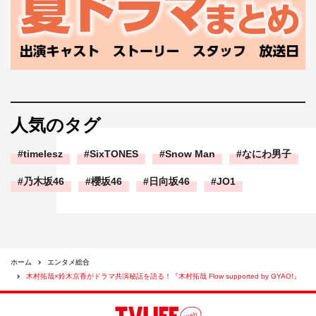
人気のタグ
timelesz
SixTONES
Snow Man
なにわ男子
乃木坂46
櫻坂46
日向坂46
JO1
ホーム
エンタメ総合
木村拓哉×鈴木京香がドラマ共演秘話を語る！『木村拓哉 Flow supported by GYAO!』