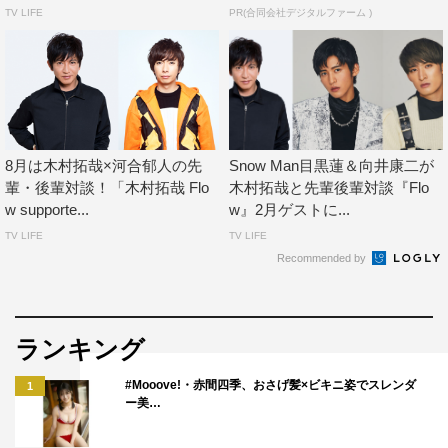
TV LIFE
PR(合同会社デジタルファーム )
8月は木村拓哉×河合郁人の先
Snow Man目黒蓮＆向井康二が
輩・後輩対談！「木村拓哉 Flo
木村拓哉と先輩後輩対談『Flo
w supporte...
w』2月ゲストに...
TV LIFE
TV LIFE
Recommended by
ランキング
#Mooove!・赤間四季、おさげ髪×ビキニ姿でスレンダ
1
ー美…