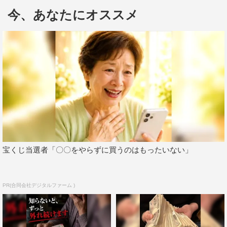
東京』で、2007年放送のドラマ『華麗なる一族』以来の
今、あなたにオススメ
共演を果たした。
そんな2人の対談では、初対面の印象から共演の舞台裏、
さらには鈴木のルーツなどにも迫る予定だ。また、トーク
のほか、リスナーからのメッセージにも答えていく。さら
に、番組ゲスト恒例の選曲コーナー「人生の一曲」では、
鈴木が楽曲を選び、その曲にまつわるエピソードが語られ
る。
2人のトークは、10月4日・11日・18日（日）の3週連続で
宝くじ当選者「〇〇をやらずに買うのはもったいない」
放送予定。なお、放送終了後には動画配信サービス
「GYAO!」にて、独占番組『木村さ〜〜ん！』（毎週日曜
12時に更新）が無料配信される。
PR(合同会社デジタルファーム )
＜番組概要＞