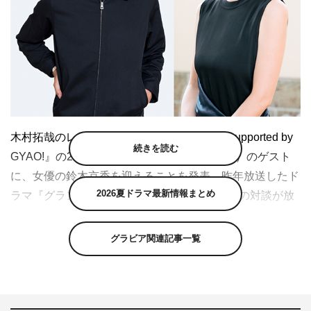
木村拓哉のレギュラー番組『木村拓哉 Flow supported by
続きを読む
GYAO!』の2020年10月4日・11日・18日（日）のゲスト
に、女優の鈴木京香を迎えることを発表。昨年放送したド
2026夏ドラマ最新情報まとめ
ラマ『グランメゾン東京』でも共演した、2人の対談が放
送される。
グラビア関連記事一覧
木村拓哉が、親交のある様々な方々をゲストに迎えなが
ら、人生をしなやかに生きていく様や、ゲストの方が持つ
内に秘めた魅力や強さに迫る本番組。10月のゲストは、鈴
木京香だ。木村と鈴木は昨年放送のドラマ『グランメゾン