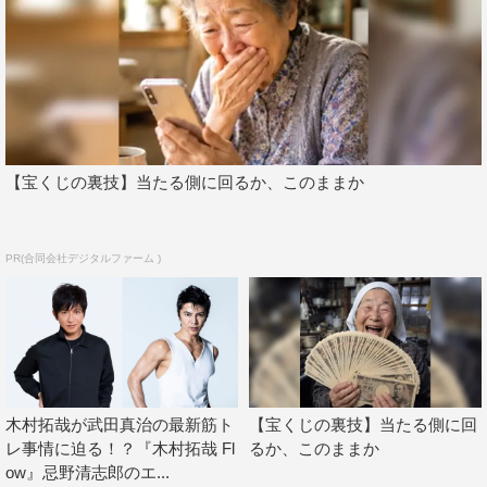
【宝くじの裏技】当たる側に回るか、このままか
PR(合同会社デジタルファーム )
木村拓哉が武田真治の最新筋ト
【宝くじの裏技】当たる側に回
レ事情に迫る！？『木村拓哉 Fl
るか、このままか
ow』忌野清志郎のエ...