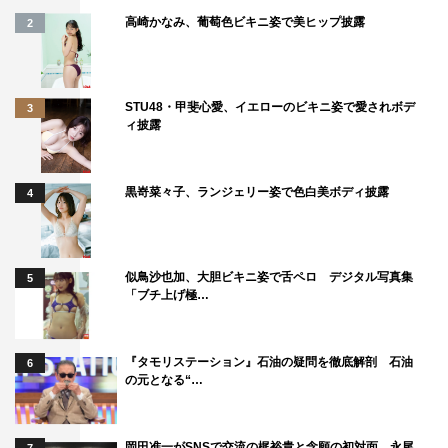
高崎かなみ、葡萄色ビキニ姿で美ヒップ披露
2
STU48・甲斐心愛、イエローのビキニ姿で愛されボデ
3
ィ披露
黒嵜菜々子、ランジェリー姿で色白美ボディ披露
4
似鳥沙也加、大胆ビキニ姿で舌ペロ デジタル写真集
5
「ブチ上げ極…
『タモリステーション』石油の疑問を徹底解剖 石油
6
の元となる“…
岡田准一がSNSで交流の梶裕貴と念願の初対面 永尾