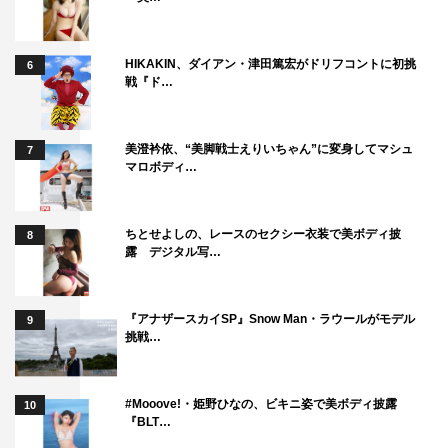
HIKAKIN、ダイアン・津田篤宏がドリフコントに初挑
6
戦『ド…
美澄衿依、“美脚戦士えりいちゃん”に変身してマシュ
7
マロボディ…
ちとせよしの、レースのセクシー衣装で美ボディ披
8
露 デジタル写…
『アナザースカイSP』Snow Man・ラウールがモデル
9
挑戦…
#Mooove!・姫野ひなの、ビキニ姿で美ボディ披露
10
『BLT…