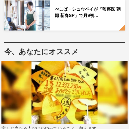
ぺこぱ・シュウペイが『監察医 朝
顔 新春SP』で月9初…
監察医 朝顔
今、あなたにオススメ
宝くじ当たる人だけがやっていること、教えます