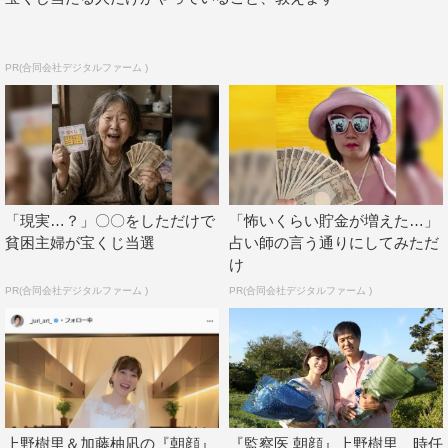
PR(合同会社デジタルファーム )
「現実…？」〇〇をしただけで
「怖いくらい貯金が増えた…」
貧困主婦が宝くじ当選
占い師の言う通りにしてみただ
け
PR(合同会社デジタルファーム )
PR(合同会社デジタルファーム )
上野樹里＆加藤柚凪の『朝顔』
『監察医 朝顔』上野樹里、時任