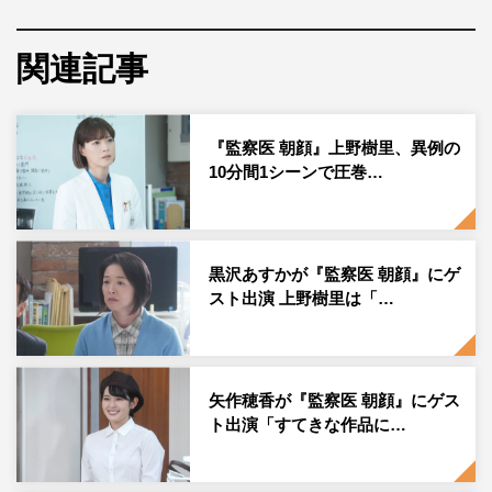
女優の上野樹里が1月24日（日）に自身のInstagramを更新
関連記事
し、『監察医 朝顔』のオフショットを投稿した。
上野は「光子先生と もうすぐ撮影も終わりかと思うと、
『監察医 朝顔』上野樹里、異例の
寂しいですね このご時世打ち上げもないですしせめてみ
10分間1シーンで圧巻…
んなと記念写真を撮りたいと思います」のコメントととも
に、安岡光子役の志田未来とのオフショットを投稿した。
この投稿にフォロワーからは「可愛いお2人」「本当に癒
黒沢あすかが『監察医 朝顔』にゲ
しです」「嬉しすぎる2ショット！」「癒しスマイル ダ
スト出演 上野樹里は「…
ブル」「永遠にやればいいのに」「あと何年でも続けてほ
しい」などのコメントが寄せられている。
矢作穂香が『監察医 朝顔』にゲス
上野樹里公式Instagram：
ト出演「すてきな作品に…
https://www.instagram.com/_juri_art_/