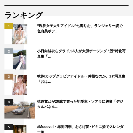
ランキング
“現役女子大生アイドル”七海りお、ランジェリー姿で
1
色白美ボデ…
小日向結衣らグラドル6人が大胆ポージング “股”特化写
2
真集「…
軟体Iカップグラビアアイドル・仲根なのか、1st写真集
3
「おは…
槙原寛己が20歳で買った初愛車・ソアラに興奮「デジ
4
タルパネル…
#Mooove!・赤間四季、おさげ髪×ビキニ姿でスレンダ
5
ー美…