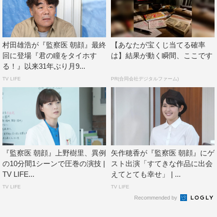
村田雄浩が『監察医 朝顔』最終
【あなたが宝くじ当てる確率
回に登場『君の瞳をタイホす
は】結果が動く瞬間、ここです
る！』以来31年ぶり月9...
TV LIFE
PR(合同会社デジタルファーム)
『監察医 朝顔』上野樹里、異例
矢作穂香が『監察医 朝顔』にゲ
の10分間1シーンで圧巻の演技 |
スト出演「すてきな作品に出会
TV LIFE...
えてとても幸せ」 | ...
TV LIFE
TV LIFE
Recommended by