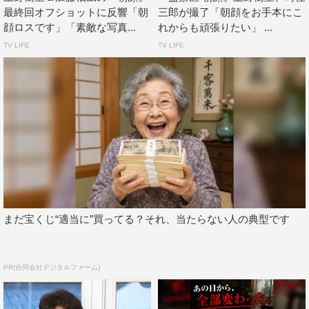
最終回オフショットに反響「朝
三郎が撮了「朝顔をお手本にこ
顔ロスです」「素敵な写真...
れからも頑張りたい」 ...
TV LIFE
TV LIFE
まだ宝くじ“適当に”買ってる？それ、当たらない人の典型です
PR(合同会社デジタルファーム)