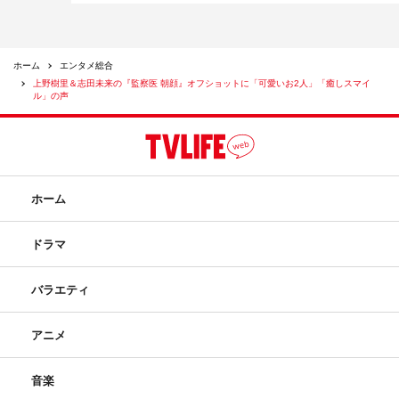
ホーム
エンタメ総合
上野樹里＆志田未来の『監察医 朝顔』オフショットに「可愛いお2人」「癒しスマイ
ル」の声
ホーム
ドラマ
バラエティ
アニメ
音楽