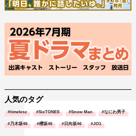
人気のタグ
timelesz
SixTONES
Snow Man
なにわ男子
乃木坂46
櫻坂46
日向坂46
JO1