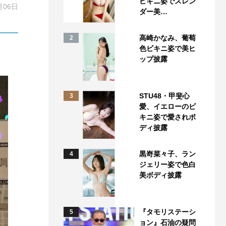
ビキニ姿でスレン
月06日
ダー美…
高崎かなみ、葡萄
2
色ビキニ姿で美ヒ
ップ披露
STU48・甲斐心
3
愛、イエローのビ
キニ姿で愛されボ
ディ披露
黒嵜菜々子、ラン
4
ジェリー姿で色白
美ボディ披露
『タモリステーシ
5
ョン』石油の疑問