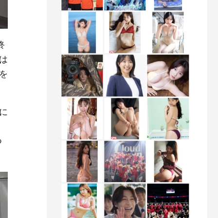
終
は
を
に
つ