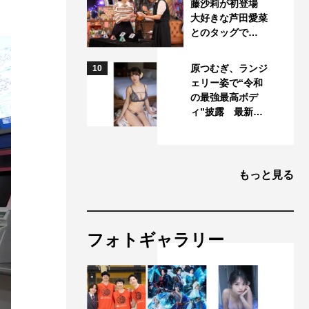
藤沙莉が初登場
大好きな芦田愛菜
とのタッグで…
原つむぎ、ランジ
10
ェリー姿で“令和
の最強最高ボデ
ィ”披露 最新…
もっと見る
フォトギャラリー