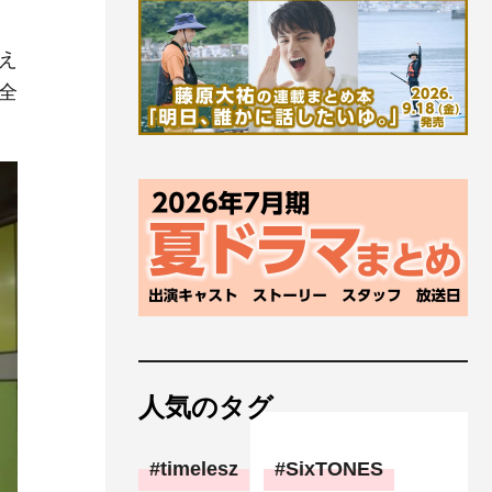
え
全
人気のタグ
timelesz
SixTONES