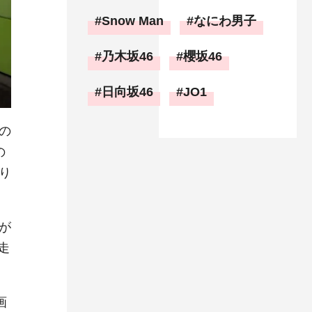
Snow Man
なにわ男子
乃木坂46
櫻坂46
日向坂46
JO1
の
の
り
が
走
画