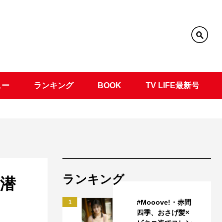
ュー
ランキング
BOOK
TV LIFE最新号
ランキング
潜
#Mooove!・赤間
1
四季、おさげ髪×