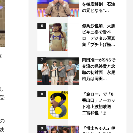
を徹底解剖 石油
の元となる“…
似鳥沙也加、大胆
6
ビキニ姿で舌ペ
ロ デジタル写真
集「ブチ上げ極…
事
岡田准一がSNSで
7
交流の梶裕貴と念
願の初対面 永尾
柚乃は岡田…
し
『金ロー』で「8
8
受
番出口」ノーカッ
ト地上波初放送
二宮和也「ま…
の
『博士ちゃん』伊
9
鉄