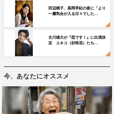
田辺桃子公式Instagram：
田辺桃子、高岡早紀の姿に「より
https://www.instagram.com/momoko__tanabe/
一層気合が入る日々でした…
古川雄大が『恋です！』に出演決
定 ユキコ（杉咲花）たち…
田辺桃子
今、あなたにオススメ