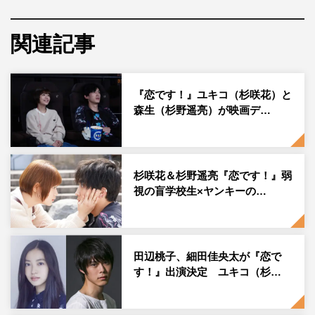
す 台本を読んでいて個人的にユキコや空たちの想いを改
めて知ることができた、印象深いシーンの1つがある回な
関連記事
ので、沢山の方に観ていただきたいなぁ、と思います 第
2話での濱田祐太郎さんの解説コーナーも必見です 1枚目
の写真は、空の部屋がミニマムすぎて思わず撮ってもらっ
『恋です！』ユキコ（杉咲花）と
たやつ。笑」のコメントとともに、セット内でのオフショ
森生（杉野遥亮）が映画デ…
ットを投稿した。
この投稿にフォロワーからは「素晴らしかった また来週
も楽しみです」「2話もおもしろかった！！し、きゅんき
杉咲花＆杉野遥亮『恋です！』弱
視の盲学校生×ヤンキーの…
ゅんした 空ちゃん仕様の桃子ちゃん可愛い まばたきと
か視線とか桃子ちゃんの演技力改めてすごいなと思いまし
た」「モモコちゃんの演技に魅了されました～」「この髪
型めちゃめちゃめちゃめちゃめちゃめちゃ好きです かわ
田辺桃子、細田佳央太が『恋で
いい」「第２話観たよ 続きが気になる 今日も桃ちゃん
す！』出演決定 ユキコ（杉…
可愛かったよ」などのコメントが寄せられている。