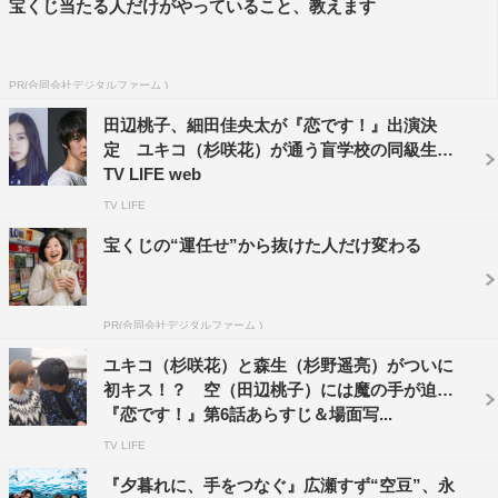
宝くじ当たる人だけがやっていること、教えます
PR(合同会社デジタルファーム )
田辺桃子、細田佳央太が『恋です！』出演決
定 ユキコ（杉咲花）が通う盲学校の同級生役 |
TV LIFE web
TV LIFE
宝くじの“運任せ”から抜けた人だけ変わる
PR(合同会社デジタルファーム )
ユキコ（杉咲花）と森生（杉野遥亮）がついに
初キス！？ 空（田辺桃子）には魔の手が迫る
『恋です！』第6話あらすじ＆場面写...
TV LIFE
『夕暮れに、手をつなぐ』広瀬すず“空豆”、永