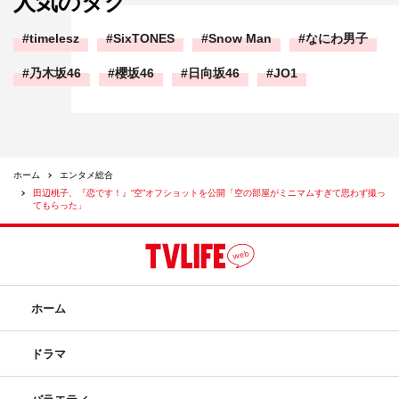
人気のタグ
timelesz
SixTONES
Snow Man
なにわ男子
乃木坂46
櫻坂46
日向坂46
JO1
ホーム
エンタメ総合
田辺桃子、『恋です！』“空”オフショットを公開「空の部屋がミニマムすぎて思わず撮っ
てもらった」
ホーム
ドラマ