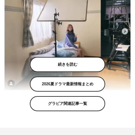
続きを読む
2026夏ドラマ最新情報まとめ
田辺桃子公式Instagram（momoko__tanabe）より
グラビア関連記事一覧
女優の田辺桃子が10月13日（水）に自身のInstagramを更
新し、写真を公開した。
田辺は「『恋です!～ヤンキー君と白杖ガール～』第2話で