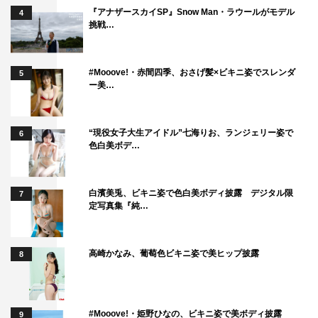
『アナザースカイSP』Snow Man・ラウールがモデル
4
挑戦…
#Mooove!・赤間四季、おさげ髪×ビキニ姿でスレンダ
5
ー美…
“現役女子大生アイドル”七海りお、ランジェリー姿で
6
色白美ボデ…
白濱美兎、ビキニ姿で色白美ボディ披露 デジタル限
7
定写真集『純…
高崎かなみ、葡萄色ビキニ姿で美ヒップ披露
8
#Mooove!・姫野ひなの、ビキニ姿で美ボディ披露
9