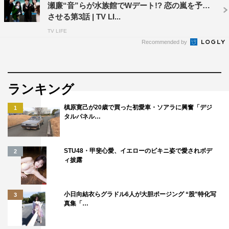
瀬廉“音”らが水族館でWデート!? 恋の嵐を予感
させる第3話 | TV LI...
TV LIFE
Recommended by
ランキング
槙原寛己が20歳で買った初愛車・ソアラに興奮「デジ
1
タルパネル…
STU48・甲斐心愛、イエローのビキニ姿で愛されボデ
2
ィ披露
小日向結衣らグラドル6人が大胆ポージング “股”特化写
3
真集「…