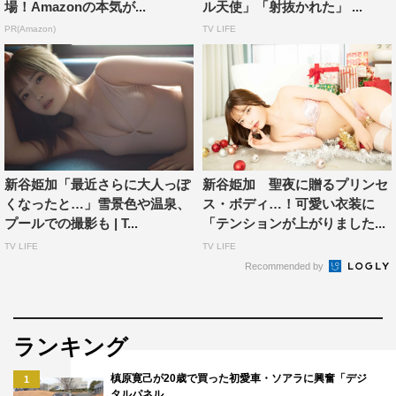
場！Amazonの本気が...
ル天使」「射抜かれた」 ...
PR(Amazon)
TV LIFE
新谷姫加「最近さらに大人っぽ
新谷姫加 聖夜に贈るプリンセ
くなったと…」雪景色や温泉、
ス・ボディ…！可愛い衣装に
プールでの撮影も | T...
「テンションが上がりました...
TV LIFE
TV LIFE
Recommended by
ランキング
槙原寛己が20歳で買った初愛車・ソアラに興奮「デジ
1
タルパネル…