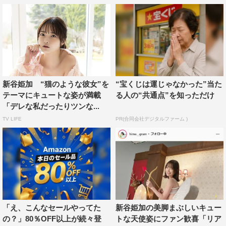
みを述べた。インタビュー全文は、次ページに掲載。
新谷姫加インタビューはこちら
1
2
全文表示
新谷姫加 “猫のような彼女”を
“宝くじは運じゃなかった”当た
テーマにキュートな姿が満載
る人の“共通点”を知っただけ
「デレな私だったりツンな...
TV LIFE
PR(合同会社デジタルファーム )
ゼロイチファミリア
新谷姫加
「え、こんなセールやってた
新谷姫加の美脚まぶしいキュー
の？」80％OFF以上が続々登
トな天使姿にファン歓喜「リア