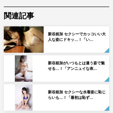
関連記事
ゼロイチファミリア
所属の新谷姫加が、10月14日発売の
「週刊ヤングジャンプ」（集英社）に登場。アザーカット
と本人インタビューが到着した。
新谷姫加 セクシーでカッコいい大
人な姿にドキッ…！「い…
2015年にアイドルとしてデビューし、「ミスiD 2017」を
受賞した新谷。アイドル卒業後は演技に本格的に取り組
み、1年間で8公演に出演を果たした。学生時代から剣道や
日本舞踊、バレエなどを経験し、スポーツテストでは常に
新谷姫加がいつもとは違う姿で魅
せる…！「アンニュイな表…
1位だったという身体能力を活かし、現在はアクションや
殺陣に力を入れているそうだ。
11月27日（土）から開催の舞台『「終末のワルキュー
新谷姫加 セクシーな水着姿に恥じ
レ」〜The STAGE of Ragnarok〜』にもイブ役で出演が決
らいも…！「最初は恥ず…
定している彼女が、「週刊ヤングジャンプ」に登場。同誌
には、今回が2度目の掲載となった。