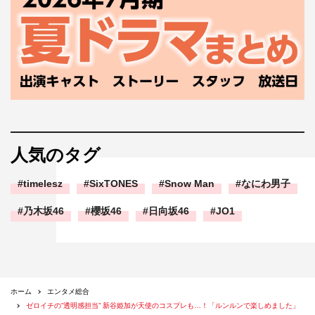
人気のタグ
timelesz
SixTONES
Snow Man
なにわ男子
乃木坂46
櫻坂46
日向坂46
JO1
ホーム
エンタメ総合
ゼロイチの”透明感担当” 新谷姫加が天使のコスプレも…！「ルンルンで楽しめました」