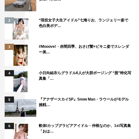
“現役女子大生アイドル”七海りお、ランジェリー姿で
2
色白美ボデ…
#Mooove!・赤間四季、おさげ髪×ビキニ姿でスレンダ
3
ー美…
小日向結衣らグラドル6人が大胆ポージング “股”特化写
4
真集「…
『アナザースカイSP』Snow Man・ラウールがモデル
5
挑戦…
軟体Iカップグラビアアイドル・仲根なのか、1st写真集
6
「おは…