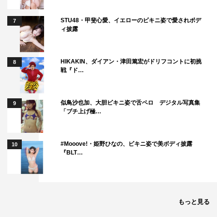
STU48・甲斐心愛、イエローのビキニ姿で愛されボデ
7
ィ披露
HIKAKIN、ダイアン・津田篤宏がドリフコントに初挑
8
戦『ド…
似鳥沙也加、大胆ビキニ姿で舌ペロ デジタル写真集
9
「ブチ上げ極…
#Mooove!・姫野ひなの、ビキニ姿で美ボディ披露
10
『BLT…
もっと見る