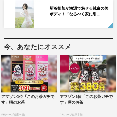
「YJ秋のハロウィンパーティー」ということで仮装美女
新谷姫加が海辺で魅せる純白の美
ボディ！「なるべく家に引…
が勢揃いする中に参加した新谷は、「この豪華メンバーの
中に自分が入ってることに驚きで…とってもうれしかった
です！ 天使の衣装を用意してくださってて、普段天使の
コスプレはあまりしたことなかったので撮影中すごくルン
ルンで楽しめました！！」と喜びを表す。
今、あなたにオススメ
同特集には同じ事務所の八伏紗世も参加していたが、「や
ぶさやちゃん初めての水着撮影ということで私も楽しみに
してたのですが、めちゃくちゃ細くてスタイル良くて驚き
ました！ もう骨格から違います、あれは…！（笑）」と
絶賛した。
今後に向けては「まだまだ自分の目指す自分にはほど遠い
アマゾン1位「このお茶ガチで
アマゾン1位「このお茶ガチで
す」噂のお茶
す」噂のお茶
ので少しずつでもステップアップしていきたいです！ ゼ
ロイチの透明感担当として頑張ります！」と力強く意気込
PR(ハーブ健康本舗)
PR(ハーブ健康本舗)