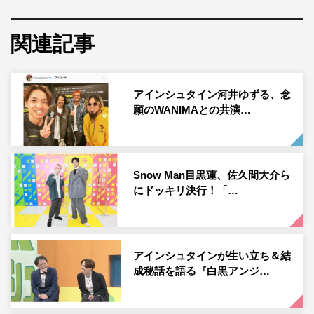
頂いてましたし、お客さんのマナーも素晴らしかったで
関連記事
す。しっかり3回泣きました。ほんまに素晴らし過ぎまし
た。来世はこんな風に生まれたいと強く思いました とに
かく最高でした。」のコメントとともに、「Cheddar
アインシュタイン河井ゆずる、念
Flavor Tour Final 2021」でのWANIMAとの写真を公開し
願のWANIMAとの共演…
た。
この投稿にフォロワーからは「ずっとWANIMAのライブ行
きたいって言ってましたもんね。夢が叶って本当に良かっ
Snow Man目黒蓮、佐久間大介ら
たです ゆずるさんが幸せでこちらも幸せな気分になれま
にドッキリ決行！「…
した」「ゆずるさんが幸せそうで良かったです 笑顔が素
敵」「お、おー！ゆずるくんめちゃめちゃいい顔してます
ね」「めっちゃ最高の写真」「ゆず君が幸せそうでなによ
アインシュタインが生い立ち＆結
りです」「メンバーの一員かと思いました！」「最高だっ
成秘話を語る『白黒アンジ…
たのがお写真からも伝わってきます」などのコメントが寄
せられている。