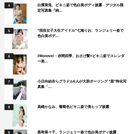
白濱美兎、ビキニ姿で色白美ボディ披露 デジタル限
4
定写真集『純…
“現役女子大生アイドル”七海りお、ランジェリー姿で
5
色白美ボデ…
#Mooove!・赤間四季、おさげ髪×ビキニ姿でスレンダ
6
ー美…
小日向結衣らグラドル6人が大胆ポージング “股”特化写
7
真集「…
高崎かなみ、葡萄色ビキニ姿で美ヒップ披露
8
黒嵜菜々子、ランジェリー姿で色白美ボディ披露
9