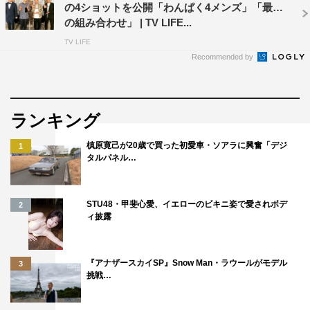
の4ショットを公開「わんぱく4メンズ」「最高
の組み合わせ」 | TV LIFE...
TV LIFE
Recommended by
ランキング
槙原寛己が20歳で買った初愛車・ソアラに興奮「デジ
1
タルパネル…
STU48・甲斐心愛、イエローのビキニ姿で愛されボデ
2
ィ披露
『アナザースカイSP』Snow Man・ラウールがモデル
3
挑戦…