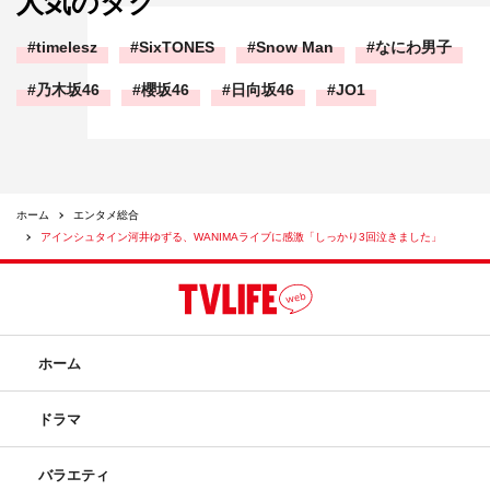
人気のタグ
timelesz
SixTONES
Snow Man
なにわ男子
乃木坂46
櫻坂46
日向坂46
JO1
ホーム
エンタメ総合
アインシュタイン河井ゆずる、WANIMAライブに感激「しっかり3回泣きました」
ホーム
ドラマ
バラエティ