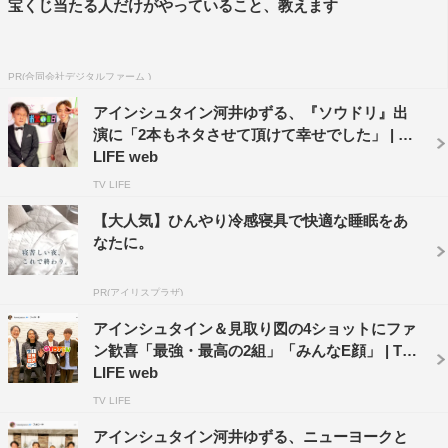
宝くじ当たる人だけがやっていること、教えます
PR(合同会社デジタルファーム )
アインシュタイン河井ゆずる、『ソウドリ』出
演に「2本もネタさせて頂けて幸せでした」 | TV
LIFE web
TV LIFE
【大人気】ひんやり冷感寝具で快適な睡眠をあ
なたに。
PR(アイリスプラザ)
アインシュタイン＆見取り図の4ショットにファ
ン歓喜「最強・最高の2組」「みんなE顔」 | TV
LIFE web
TV LIFE
アインシュタイン河井ゆずる、ニューヨークと