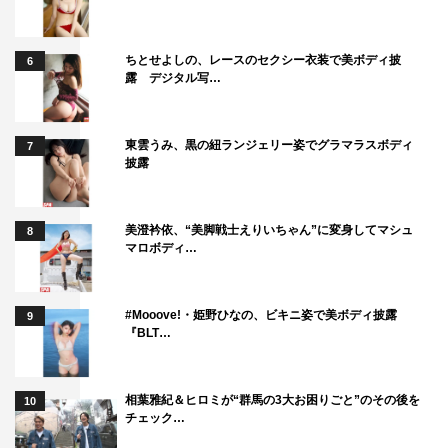
ちとせよしの、レースのセクシー衣装で美ボディ披
6
露 デジタル写…
東雲うみ、黒の紐ランジェリー姿でグラマラスボディ
7
披露
美澄衿依、“美脚戦士えりいちゃん”に変身してマシュ
8
マロボディ…
#Mooove!・姫野ひなの、ビキニ姿で美ボディ披露
9
『BLT…
相葉雅紀＆ヒロミが“群馬の3大お困りごと”のその後を
10
チェック…