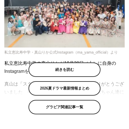
私立恵比寿中学・真山りか公式Instagram（ma_yama_official）より
私立恵比寿中学の真山りかが10月30日（土）に自身の
続きを読む
Instagramを更新し、写真を公開した。
真山は「スタプラアイドルフェスティバルありがとうござ
2026夏ドラマ最新情報まとめ
いました 今日はとっても大切な気持ちを後輩ちゃん達に
教えてもらったなー！ そして、やっぱりももクロちゃん
グラビア関連記事一覧
はすごいなあって思った1日でした スタプラの未来は明
るいですね！ がんばりまやまだ～」のコメントととも
に、ももいろクローバーZ、私立恵比寿中学、TEAM