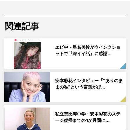
SHACHI、たこやきレインボーらの集合ショットを投稿し
た。
関連記事
この投稿にフォロワーからは「りかちゃんおつかれさ
ま！！！スタプラは最強だと改めて感じました エビ中も
お姉さんだなあと、、、 感慨深かった、、、、！」「一
エビ中・星名美怜がウインクショ
人一人、みんなが最高のアイドルでした、素敵なステージ
ットで『深イイ話』に感謝…
をありがとう！」「お疲れ様でした 先輩後輩共に刺激し
合って、一緒に頑張っていけるってとっても素敵だね！」
「キレッキレッの真山さん遠くからでもカッコ良かったで
安本彩花インタビュー「“ありのま
す 歌も!」「本当にサイコーの時間でした」などのコメ
まの私”という言葉がぴ…
ントが寄せられている。
私立恵比寿中学・真山りか公式Instagram：
https://www.instagram.com/ma_yama_official/
私立恵比寿中学・安本彩花のステ
ージ復帰までの4か月間に…