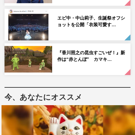
エビ中・中山莉子、生誕祭オフシ
ョットを公開「衣装可愛す…
TEAM SHACHI
たこやきレインボー
ももいろクローバーZ
真山りか
『香川照之の昆虫すごいぜ！』新
作は“赤とんぼ” カマキ…
私立恵比寿中学
今、あなたにオススメ