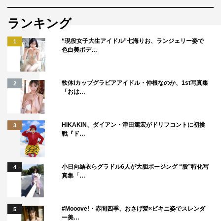
ランキング
“現役女子大生アイドル”七海りお、ランジェリー姿で
1
色白美ボデ…
軟体Iカップグラビアアイドル・仲根なのか、1st写真集
2
「おは…
HIKAKIN、ダイアン・津田篤宏がドリフコントに初挑
3
戦『ド…
小日向結衣らグラドル6人が大胆ポージング “股”特化写
4
真集「…
#Mooove!・赤間四季、おさげ髪×ビキニ姿でスレンダ
5
ー美…