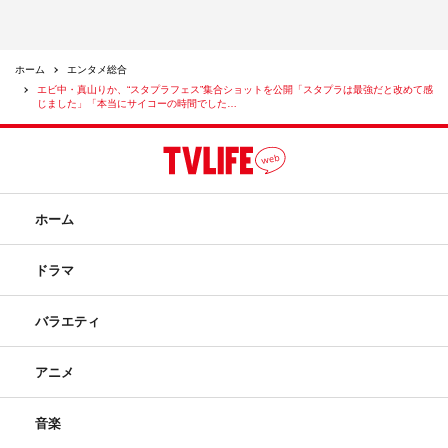
ホーム
エンタメ総合
エビ中・真山りか、“スタプラフェス”集合ショットを公開「スタプラは最強だと改めて感
じました」「本当にサイコーの時間でした…
ホーム
ドラマ
バラエティ
アニメ
音楽