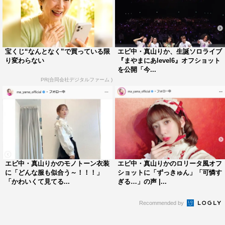
宝くじ“なんとなく”で買っている限
エビ中・真山りか、生誕ソロライブ
り変わらない
『まやまにあlevel6』オフショット
を公開「今...
PR(合同会社デジタルファーム )
エビ中・真山りかのモノトーン衣装
エビ中・真山りかのロリータ風オフ
に「どんな服も似合う～！！！」
ショットに「ずっきゅん」「可憐す
「かわいくて見てる...
ぎる…」の声 |...
Recommended by