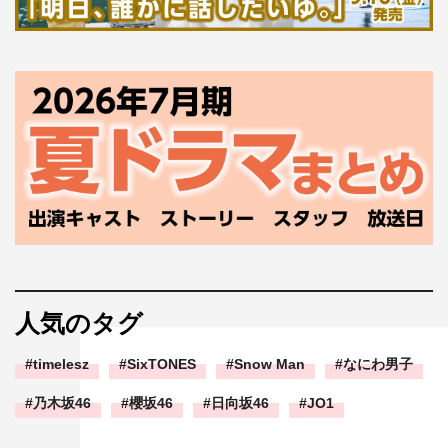
人気のタグ
timelesz
SixTONES
Snow Man
なにわ男子
乃木坂46
櫻坂46
日向坂46
JO1