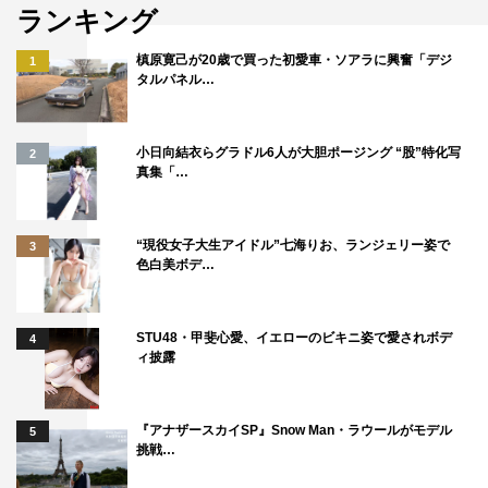
ランキング
槙原寛己が20歳で買った初愛車・ソアラに興奮「デジ
1
タルパネル…
向葵まる
小日向結衣らグラドル6人が大胆ポージング “股”特化写
2
真集「…
この度、「Wing Teen」宣伝部員に就任させていただくこ
とになりました！！！！
「Wing Teen宣伝部」の活動として、パンツがくいこみに
“現役女子大生アイドル”七海りお、ランジェリー姿で
3
色白美ボデ…
くい「non!PK」の魅力をたっぷり伝えていきます！
WEB
STU48・甲斐心愛、イエローのビキニ姿で愛されボデ
4
ィ披露
Wing Teen公式Instagram：
https://www.instagram.com/wing.teen_official/
公式サイト：
https://www.w-wing.jp/teen/index.html
『アナザースカイSP』Snow Man・ラウールがモデル
5
挑戦…
この記事の写真