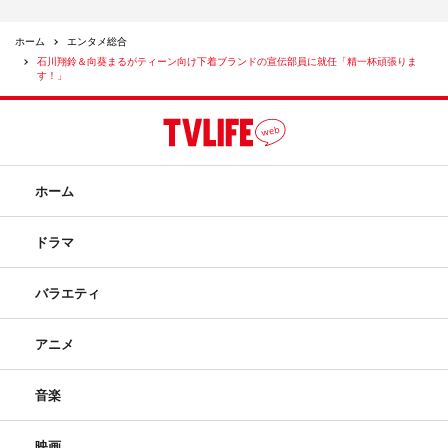
ホーム
エンタメ総合
石川翔鈴＆向葵まるがティーン向け下着ブランドの宣伝部員に就任「精一杯頑張りま
す！」
ホーム
ドラマ
バラエティ
アニメ
音楽
映画