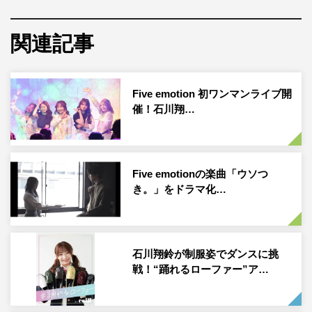
うことが決定。同商品はティーンのヒップに合わせた、く
いこみにくいパンツだ。
関連記事
今回の就任に際して、石川翔鈴は「Teenならではのお悩
みなどTeenのわたしたちだからこそ伝えられることがた
Five emotion 初ワンマンライブ開
くさんあると思いますので、“Wing Teen”の下着の魅力を
催！石川翔…
しっかり皆さんにお伝えできるよう、精一杯頑張りま
す！」とメッセージを寄せた。
Five emotionの楽曲「ウソつ
向葵まるは「“Wing Teen宣伝部”の活動として、パンツが
き。」をドラマ化…
くいこみにくい“non!PK”の魅力をたっぷり伝えていきま
す！」と意気込みを語っている。今後2人がどんな宣伝活
動をするかは、「Wing Teen」公式Instagramにて更新され
る予定だ。2人からのコメント全文は下記に掲載。
石川翔鈴が制服姿でダンスに挑
戦！“踊れるローファー”ア…
石川翔鈴 コメント