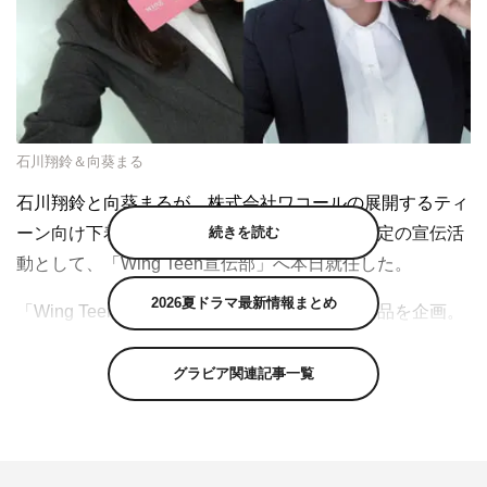
石川翔鈴＆向葵まる
石川翔鈴と向葵まるが、株式会社ワコールの展開するティ
続きを読む
ーン向け下着ブランド「Wing Teen」の期間限定の宣伝活
動として、「Wing Teen宣伝部」へ本日就任した。
2026夏ドラマ最新情報まとめ
「Wing Teen」は、女子中高生の声をもとに商品を企画。
それを、長年女性のからだを研究し続けてきたワコールの
技術力で実現することで、多くのティーンが「自分に合
グラビア関連記事一覧
う」と感じられる下着をラインアップしている。
Z世代のリアルティーンである2人は今回、宣伝部員とし
て「non!PK（ノン！ピーケー）パンツ」の宣伝活動を行