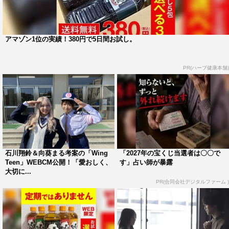
アマゾン1位の実績！380円で5日間お試し。
石川翔鈴
PR(ハーブ健康本舗)
ウイングのティーン向け下着ブランド「Wing Teen」宣伝
部員に就任致しました！
Teenならではのお悩みなどTeenのわたしたちだからこそ
伝えられることがたくさんあると思いますので、「Wing
Teen」の下着の魅力をしっかり皆さんにお伝えできるよ
う、精一杯頑張ります！
石川翔鈴＆向葵まる考案の「Wing
「2027年の宝くじ当選者は〇〇で
Teen」WEBCM公開！「愛おしく、
す」占い師が暴露
大切に...
向葵まる コメント
PR(合同会社デジタルファーム )