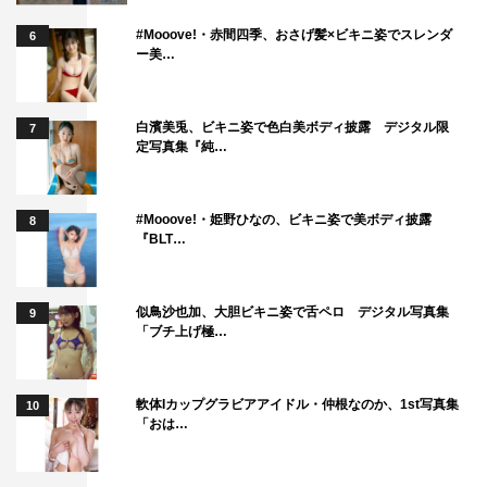
#Mooove!・赤間四季、おさげ髪×ビキニ姿でスレンダ
6
ー美…
白濱美兎、ビキニ姿で色白美ボディ披露 デジタル限
7
定写真集『純…
#Mooove!・姫野ひなの、ビキニ姿で美ボディ披露
8
『BLT…
向葵まる
石川翔鈴
似鳥沙也加、大胆ビキニ姿で舌ペロ デジタル写真集
9
「ブチ上げ極…
軟体Iカップグラビアアイドル・仲根なのか、1st写真集
10
「おは…