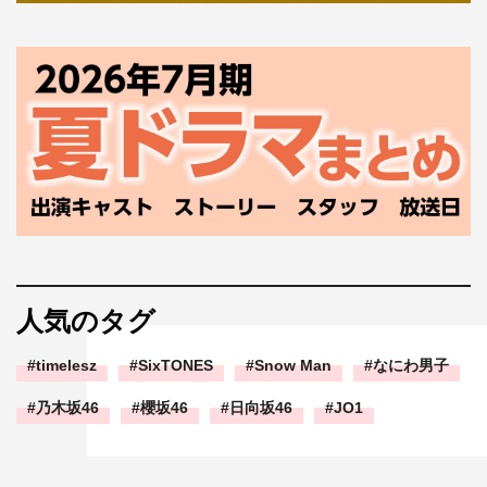
人気のタグ
timelesz
SixTONES
Snow Man
なにわ男子
乃木坂46
櫻坂46
日向坂46
JO1