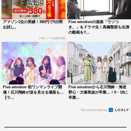
アマゾン1位の実績！380円で5日間
Five emotionの楽曲「ウソつ
お試し。
き。」をドラマ化！高橋聖那も出演
の動画をY...
PR(ハーブ健康本舗)
Five emotion 初ワンマンライブ開
Five emotionから石川翔鈴・海老
催！石川翔鈴が涙を見せる場面も…
野心・大塚美波が卒業…！9・18に
【ラ...
卒業...
Recommended by