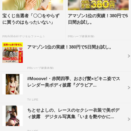
宝くじ当選者「〇〇をやらず
アマゾン1位の実績！380円で5
に買うのはもったいない」
日間お試し。
PR(合同会社デジタルファーム )
PR(ハーブ健康本舗)
アマゾン1位の実績！380円で5日間お試し。
PR(ハーブ健康本舗)
#Mooove!・赤間四季、おさげ髪×ビキニ姿でス
レンダー美ボディ披露『グラビア...
TV LIFE
ちとせよしの、レースのセクシー衣装で美ボデ
ィ披露 デジタル写真集「いまを艶やかに...