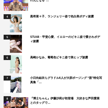
の元となる“…
黒嵜菜々子、ランジェリー姿で色白美ボディ披露
4
STU48・甲斐心愛、イエローのビキニ姿で愛されボデ
5
ィ披露
高崎かなみ、葡萄色ビキニ姿で美ヒップ披露
6
小日向結衣らグラドル6人が大胆ポージング “股”特化写
7
真集「…
『博士ちゃん』伊藤沙莉が初登場 大好きな芦田愛菜
8
とのタッグで…