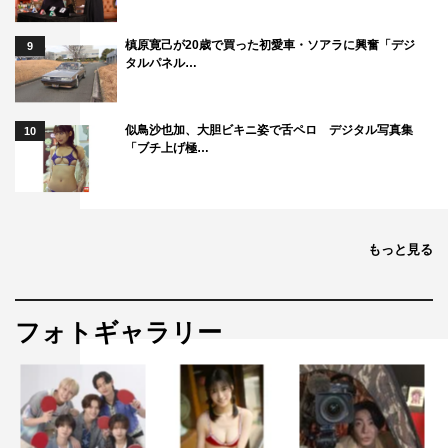
槙原寛己が20歳で買った初愛車・ソアラに興奮「デジ
9
タルパネル…
似鳥沙也加、大胆ビキニ姿で舌ペロ デジタル写真集
10
「ブチ上げ極…
もっと見る
フォトギャラリー