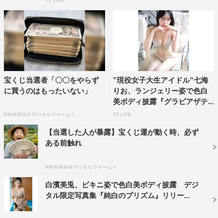
TV LIFE
宝くじ当選者「〇〇をやらず
”現役女子大生アイドル”七海
に買うのはもったいない」
りお、ランジェリー姿で色白
美ボディ披露『グラビアザテ...
PR(合同会社デジタルファーム )
TV LIFE
【当選した人が暴露】宝くじ運が動く時、必ず
ある前触れ
PR(合同会社デジタルファーム )
白濱美兎、ビキニ姿で色白美ボディ披露 デジ
タル限定写真集『純白のプリズム』リリー...