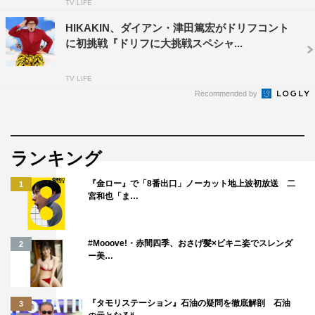
TV LIFE
HIKAKIN、ダイアン・津田篤宏がドリフコント
に初挑戦『ドリフに大挑戦スペシャ...
TV LIFE
Recommended by
ランキング
『金ロー』で「8番出口」ノーカット地上波初放送 二
1
宮和也「ま…
#Mooove!・赤間四季、おさげ髪×ビキニ姿でスレンダ
2
ー美…
『タモリステーション』石油の疑問を徹底解剖 石油
3