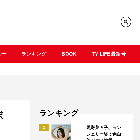
ュー
ランキング
BOOK
TV LIFE最新号
ランキング
ボ
黒嵜菜々子、ラン
1
ジェリー姿で色白