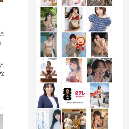
ま
過
と
な