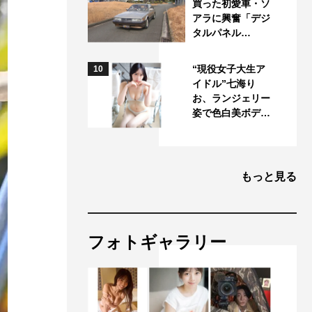
買った初愛車・ソ
アラに興奮「デジ
タルパネル…
“現役女子大生ア
10
イドル”七海り
お、ランジェリー
姿で色白美ボデ…
もっと見る
フォトギャラリー