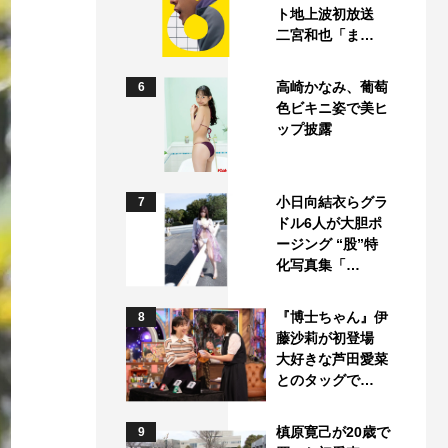
ト地上波初放送
二宮和也「ま…
高崎かなみ、葡萄
6
色ビキニ姿で美ヒ
ップ披露
小日向結衣らグラ
7
ドル6人が大胆ポ
ージング “股”特
化写真集「…
『博士ちゃん』伊
8
藤沙莉が初登場
大好きな芦田愛菜
とのタッグで…
槙原寛己が20歳で
9