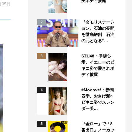
美ボディ披露
月05日
『タモリステーシ
2
ョン』石油の疑問
を徹底解剖 石油
の元となる“…
STU48・甲斐心
3
愛、イエローのビ
キニ姿で愛されボ
ディ披露
#Mooove!・赤間
4
四季、おさげ髪×
ビキニ姿でスレン
ダー美…
『金ロー』で「8
5
番出口」ノーカッ