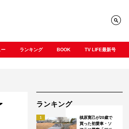
ュー
ランキング
BOOK
TV LIFE最新号
ランキング
了
槙原寛己が20歳で
1
買った初愛車・ソ