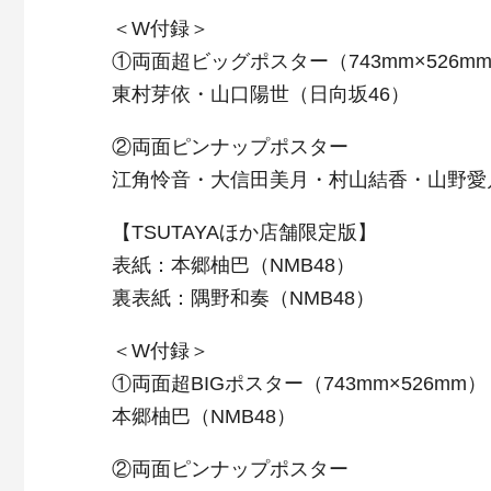
＜W付録＞
①両面超ビッグポスター（743mm×526m
東村芽依・山口陽世（日向坂46）
②両面ピンナップポスター
江角怜音・大信田美月・村山結香・山野愛月
【TSUTAYAほか店舗限定版】
表紙：本郷柚巴（NMB48）
裏表紙：隅野和奏（NMB48）
＜W付録＞
①両面超BIGポスター（743mm×526mm）
本郷柚巴（NMB48）
②両面ピンナップポスター