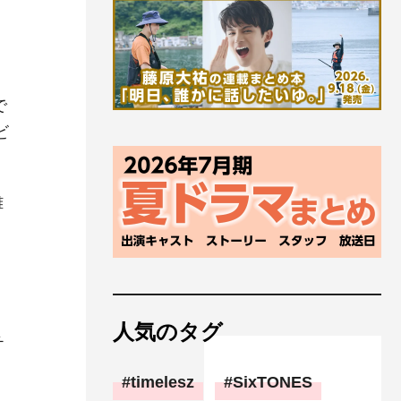
で
ビ
雄
人気のタグ
チ
timelesz
SixTONES