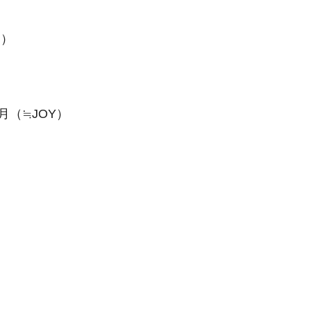
m）
（≒JOY）