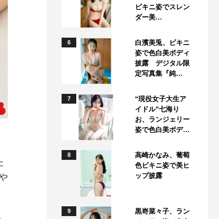
ビキニ姿でスレン
ダー美…
白濱美兎、ビキニ
6
姿で色白美ボディ
披露 デジタル限
定写真集『純…
“現役女子大生ア
7
イドル”七海り
お、ランジェリー
姿で色白美ボデ…
高崎かなみ、葡萄
8
た
色ビキニ姿で美ヒ
ップ披露
や
黒嵜菜々子、ラン
9
坂