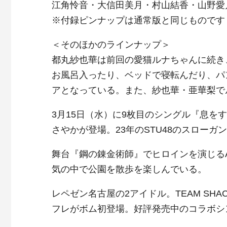
江角怜音・大信田美月・村山結香・山野愛月
※付録ピンナップは通常版と同じものです
＜そのほかのラインナップ＞
都丸紗也華は前回の愛猫ルナちゃんに続き
お風呂入ったり、ベッドで寝転んだり、パ
アとなっている。また、紗也華・亜華梨で
3月15日（水）に9枚目のシングル『息を
さやかが登場。23年のSTU48のスロー
舞台『鋼の錬金術師』でヒロインを演じるA
気の中で公園を散歩を楽しんでいる。
レペゼン名古屋の2アイドル。TEAM SH
フレがボム初登場。好評発売中のコラボシング