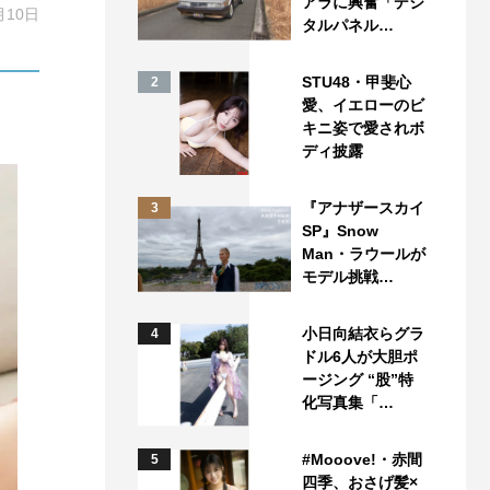
アラに興奮「デジ
月10日
タルパネル…
STU48・甲斐心
2
愛、イエローのビ
キニ姿で愛されボ
ディ披露
『アナザースカイ
3
SP』Snow
Man・ラウールが
モデル挑戦…
小日向結衣らグラ
4
ドル6人が大胆ポ
ージング “股”特
化写真集「…
#Mooove!・赤間
5
四季、おさげ髪×