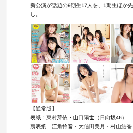
新公演が話題の9期生17人を、1期生ほか
し。
【通常版】
表紙：東村芽依・山口陽世（日向坂46）
裏表紙：江角怜音・大信田美月・村山結香・