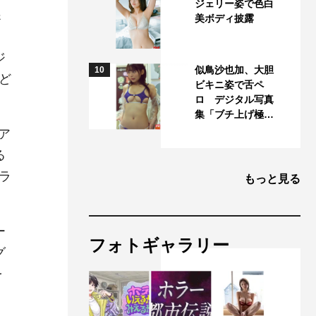
ジェリー姿で色白
＆
美ボディ披露
ジ
似鳥沙也加、大胆
10
ど
ビキニ姿で舌ペ
ロ デジタル写真
集「ブチ上げ極…
ア
る
ラ
もっと見る
ー
フォトギャラリー
グ
を