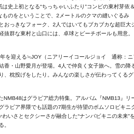
紙は史上初となる“ちっちゃいふたり”コンビの東村芽依
なものをということで、2メートルのクマの縫いぐるみ
とおっきなフォーク、2人ではいてもブカブカな超巨大
経抜群な東村と山口には、卓球とビーチボールも用意。
周年を迎える≒JOY（ニアリーイコールジョイ 通称：ニ
結香・山野愛月が登場。4人で仲良く女子旅へ。雪の降
り、枕投げをしたり。みんなの楽しさが伝わってくるグ
たNMB48はグラビア総力特集。アルバム『NMB13』リ
グラビア界隈でも話題の7期生が待望のボムソロビキニ
かわいさとセクシーさが融合した“ナンバビキニの未来”
る。