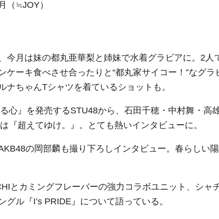
（≒JOY）
、今月は妹の都丸亜華梨と姉妹で水着グラビアに。2人
ンケーキ食べさせ合ったりと“都丸家サイコー！”なグラ
ルナちゃんTシャツを着ているショットも。
する心』を発売するSTU48から、石田千穂・中村舞・高
ガンは『超えてゆけ。』。とても熱いインタビューに。
KB48の岡部麟も撮り下ろしインタビュー。春らしい陽
ACHIとカミングフレーバーの強力コラボユニット、シャ
ル『I’s PRIDE』について語っている。