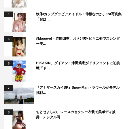
軟体Iカップグラビアアイドル・仲根なのか、1st写真集
4
「おは…
#Mooove!・赤間四季、おさげ髪×ビキニ姿でスレンダ
5
ー美…
HIKAKIN、ダイアン・津田篤宏がドリフコントに初挑
6
戦『ド…
『アナザースカイSP』Snow Man・ラウールがモデル
7
挑戦…
ちとせよしの、レースのセクシー衣装で美ボディ披
8
露 デジタル写…