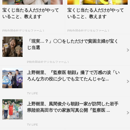
2019年から4年間千葉ロッテの担当記者を務め、佐々木朗
宝くじ当たる人だけがやって
宝くじ当たる人だけがやって
希投手を取材してきました。今回の取材で感じたのは、球
いること、教えます
いること、教えます
場での佐々木朗希投手と地元での佐々木朗希投手との「ギ
PR(合同会社デジタルファーム )
PR(合同会社デジタルファーム )
ャップ」。球場ではあまり表情を変えず、21歳とは思えな
いほどユニフォームを着た佐々木投手には鬼気迫るものを
「現実…？」〇〇をしただけで貧困主婦が宝く
じ当選
感じていました。しかし、岩手に帰り地元の友人とまだ21
歳だと感じるあどけない表情やしぐさ、柔らかい口調を感
PR(合同会社デジタルファーム )
じることができ、佐々木投手にとって陸前高田・大船渡は
上野樹里、『監察医 朝顔』撮了で万感の涙「い
大好きな故郷であり、心が許せる場なんだと改めて思いま
ろんな方の役に少しでも立てたんじゃな...
した。
番組情報
TV LIFE
上野樹里、風間俊介ら朝顔一家が訪問した岩手
『情熱大陸』
県陸前高田市での家族写真公開『監察医 ...
MBS／TBS系
2023年3月12日（日）午後11時15分～11時45分
TV LIFE