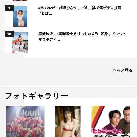
#Mooove!・姫野ひなの、ビキニ姿で美ボディ披露
9
『BLT…
美澄衿依、“美脚戦士えりいちゃん”に変身してマシュ
10
マロボディ…
もっと見る
フォトギャラリー