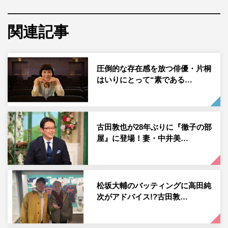
の生まれ。「小学生の時が、人生で一番楽しかったです
ね」。友だちと日が暮れるまで野球に没頭した。
関連記事
東日本大震災は、佐々木からそんな幸福な日々を奪う。海
岸近くにあった自宅が流され、父・功太さんと祖父母を亡
圧倒的な存在感を放つ俳優・片桐
くしたのは9歳の時だった。今回の取材に、佐々木は自身
はいりにとって“素である…
の体験と今の思いを初めて地元で語った。自宅や小学校が
あった場所、そして震災以来立ち寄ることのなかった海。
訪ね歩きながら、記憶が少しずつよみがえっていく。佐々
木はそれを忘れまいと胸に誓った。
古田敦也が28年ぶりに『徹子の部
屋』に登場！妻・中井美…
3月、野球世界一を決める戦いWBC（ワールドベースボー
ルクラシック）が始まる。日本を代表する投手に成長を遂
げた佐々木は、大谷翔平、ダルビッシュ有らメジャーリー
松坂大輔のバッティングに高田純
ガーとともに日の丸を背負いマウンドに上がる。「少しず
次がアドバイス!?古田敦…
つ街並みも変わってきて、前に進んでいる。僕もしっかり
向き合って前に進みたい」。