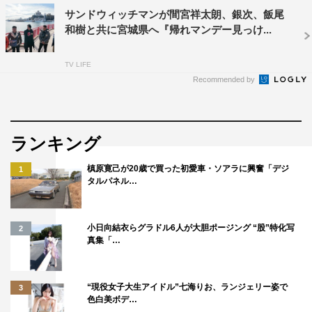
サンドウィッチマンが間宮祥太朗、銀次、飯尾
和樹と共に宮城県へ『帰れマンデー見っけ...
TV LIFE
佐々木朗希
情熱大陸
Recommended by
ランキング
槙原寛己が20歳で買った初愛車・ソアラに興奮「デジ
1
タルパネル…
小日向結衣らグラドル6人が大胆ポージング “股”特化写
2
真集「…
“現役女子大生アイドル”七海りお、ランジェリー姿で
3
色白美ボデ…