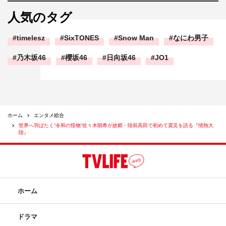
人気のタグ
timelesz
SixTONES
Snow Man
なにわ男子
乃木坂46
櫻坂46
日向坂46
JO1
ホーム
エンタメ総合
世界へ羽ばたく“令和の怪物”佐々木朗希が故郷・陸前高田で初めて震災を語る『情熱大
陸』
ホーム
ドラマ