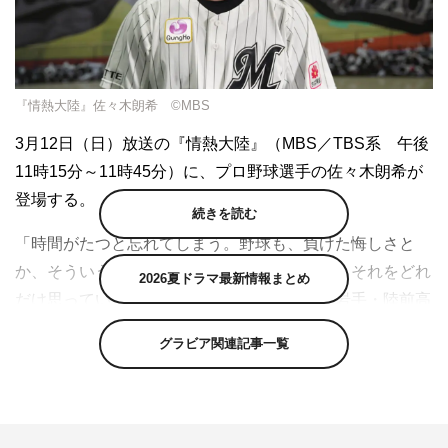
『情熱大陸』佐々木朗希 ©MBS
3月12日（日）放送の『情熱大陸』（MBS／TBS系 午後
11時15分～11時45分）に、プロ野球選手の佐々木朗希が
登場する。
続きを読む
「時間がたつと忘れてしまう。野球も、負けた悔しさと
か、そういう気持ちって忘れてしまう。でも、それをどれ
2026夏ドラマ最新情報まとめ
だけ思っていられるかが大事」。誰もいない岩手・陸前高
田の海で、佐々木朗希は静かに語り始めた。
グラビア関連記事一覧
昨年4月にプロ野球史上最年少の20歳での完全試合を達
成。また日本記録となる13連続奪三振、タイ記録の1試合
19奪三振も成し遂げた“令和の怪物”だ。佐々木は陸前高田