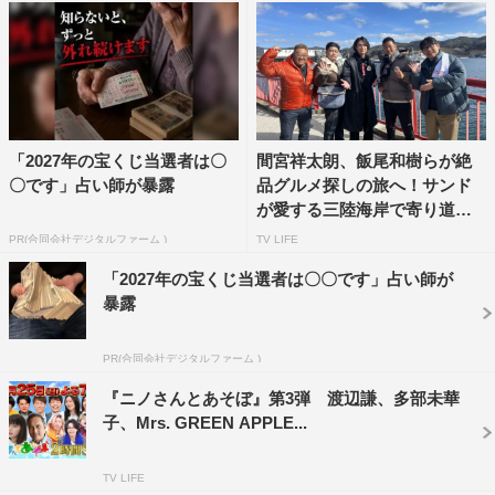
番組HP：
https://www.mbs.jp/jounetsu/
番組Twitter：@jounetsu
Instagram：https://www.instagram.com/jounetsu_tairiku/
Facebook：
https://www.facebook.com/jounetsutairiku
YouTube：
「2027年の宝くじ当選者は〇
間宮祥太朗、飯尾和樹らが絶
https://www.youtube.com/channel/UChrwWDsptJWqbV_o
〇です」占い師が暴露
品グルメ探しの旅へ！サンド
が愛する三陸海岸で寄り道三
PKdHk1Q
昧...
PR(合同会社デジタルファーム )
TV LIFE
「2027年の宝くじ当選者は〇〇です」占い師が
暴露
PR(合同会社デジタルファーム )
©MBS
『ニノさんとあそぼ』第3弾 渡辺謙、多部未華
子、Mrs. GREEN APPLE...
TV LIFE