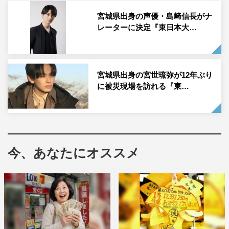
東日本大震災から12年。陸前高田の野球少年が、故郷への
宮城県出身の声優・島﨑信長がナ
レーターに決定『東日本大…
思いを胸に世界へ羽ばたく。
＜PROFILE＞
千葉ロッテマリーンズ・2023WBC日本代表
宮城県出身の宮世琉弥が12年ぶり
2001年、岩手・陸前高田市出身
に被災現場を訪れる『東…
兄の影響で野球を始め、小学3年生の時に地元の高田野球
スポーツ少年団に入団。
大船渡高校時代には投手として最速163キロのストレート
を武器に、第101回全国高校野球選手権岩手大会で準優
今、あなたにオススメ
勝。2019年4球団競合の末、千葉ロッテマリーンズにドラ
フト１位で入団した。プロ3年目の2022年4月10日28年ぶ
り16人目となる完全試合を史上最年少で達成。今年3月に
開幕するWBC日本代表に選出された。
ディレクターズメモ