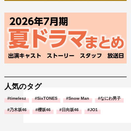
人気のタグ
timelesz
SixTONES
Snow Man
なにわ男子
乃木坂46
櫻坂46
日向坂46
JO1