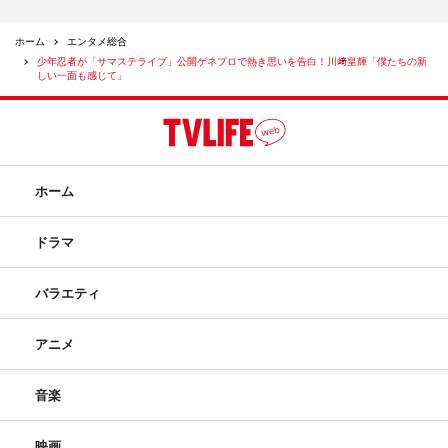
ホーム
エンタメ総合
少年忍者が「サマステライブ」公開ゲネプロで熱き思いを告白！川﨑皇輝「僕たちの新
しい一面も感じて」
ホーム
ドラマ
バラエティ
アニメ
音楽
映画