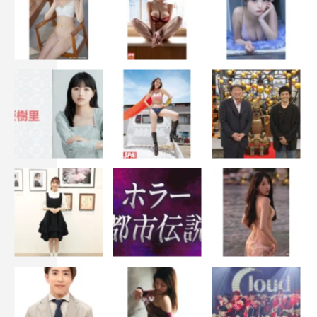
asahi.co.jp/summerstation/area/jr2023/
少年忍者