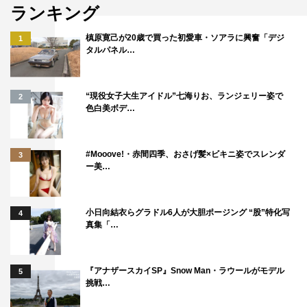
で、よろしくお願い致します！」と、気概にあふれたコメ
ランキング
ントを発信し、最新公演への期待をあおった。
槙原寛己が20歳で買った初愛車・ソアラに興奮「デジ
1
タルパネル…
“現役女子大生アイドル”七海りお、ランジェリー姿で
2
色白美ボデ…
#Mooove!・赤間四季、おさげ髪×ビキニ姿でスレンダ
3
ー美…
小日向結衣らグラドル6人が大胆ポージング “股”特化写
4
真集「…
「マイナビ サマステライブ2023 俺たちがミライだ!!」少年忍者©テ
レビ朝日
『アナザースカイSP』Snow Man・ラウールがモデル
5
挑戦…
なお「サマステ」期間中には、テレビ朝日本社正面前「テ
レアサひろば」にて、7月
22
日（土）～8月
27
日（日）ま