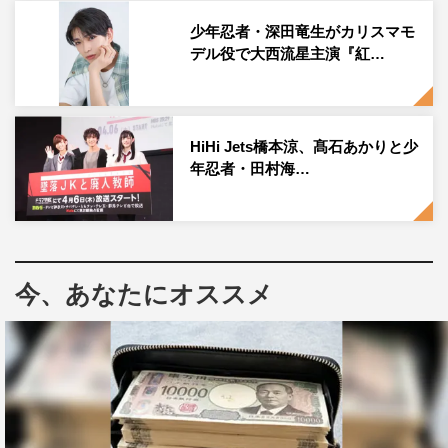
昨年の「サマステライブ」で大変身を遂げた少年忍者が全
少年忍者・深田竜生がカリスマモ
デル役で大西流星主演『紅…
員の力を合わせ、昨年以上の演目を作り上げることを目指
した同公演は、振り付けや演出の多くもメンバー自身が考
えるなど、熱い想いがこもった公演に。メンバーそれぞれ
の個性を生かした、ジャニーズ事務所最多となる
21
人のグ
HiHi Jets橋本涼、髙石あかりと少
ループだからこそ表現できる迫力のステージとなってい
年忍者・田村海…
る。
今、あなたにオススメ