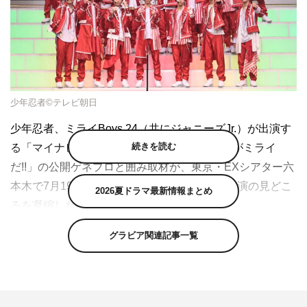
少年忍者©テレビ朝日
少年忍者、ミライ
Boys 24（共にジャニーズJr.）が出演す
続きを読む
る
「マイナビ サマステライブ2023 俺たちがミライ
だ!!」の公開ゲネプロと囲み取材が、東京・EXシアター六
本木で7月19日（水）に開催。少年忍者が本公演の見どこ
2026夏ドラマ最新情報まとめ
ろを凝縮した特別公演を披露した。
「テレビ朝日・六本木ヒルズ SUMMER STATION」が開
グラビア関連記事一覧
始した当初（
2014
年）から東京・
EX
シアター六本木にて
開催。今や夏の恒例行事としてすっかり定着している、ジ
ャニーズ
Jr.
の公演が今年も六本木の夏を席巻する。