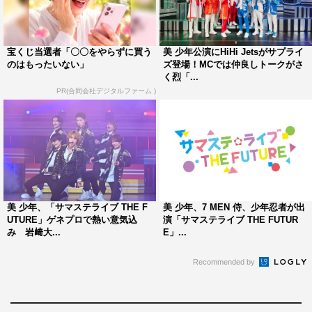
テライブ』も去年を超える自信があるくらい気合が入って
ます。少年忍者のパフォーマンスでファンを驚かせたいで
す！」。
宝くじ当選者「〇〇をやらずに買う
美 少年公演にHiHi Jetsがサプライ
のはもったいない」
ズ登場！MCでは仲良しトークがさ
織山は、「今回は1年くらい前からずっとやりたいと思っ
く烈「...
ていた楽曲『
Rainbow Chaser
』にも挑戦し、有名な
PR(合同会社デジタルファーム )
TAKAHIRO
先生にも初めて振り付けをしていただいたんで
す。
21
人でないと出せないパワーがギュッとこめられた曲
なので、ぜひ注目していただきたいです」。
川﨑皇輝は、「少年忍者は5年前、『サマステ』をきっか
けに結成されたグループ。今年は『サマステライブ』もメ
美 少年、「サマステライブ THE F
美 少年、7 MEN 侍、少年忍者が出
インでやらせていただけて、感慨深いものがあります。今
UTURE」ゲネプロで熱い意気込
演「サマステライブ THE FUTUR
み 岩﨑大...
E」...
年のライブは、エネルギーを出し切ってカッチリ決めるカ
ッコよさなど、僕たちの新しい一面も感じていただきなが
Recommended by
ら、楽しんでいただきたいです！
EX
シアターから『サマ
ステ』をバチバチに盛り上げていけるよう頑張りますの