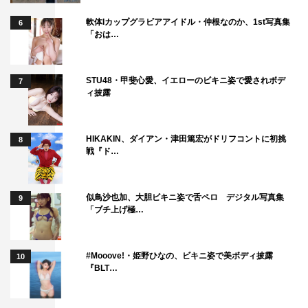
で「＃裸の少年
presents
ジェラテリア
PUMP it UP」
も開
軟体Iカップグラビアアイドル・仲根なのか、1st写真集
6
「おは…
店。
同店舗では、少年忍者のメンバーがそれぞれプロデュース
STU48・甲斐心愛、イエローのビキニ姿で愛されボデ
7
した
21
種類の本格ジェラート「少年忍じぇらーと」を販
ィ披露
売。「ジェラテリア
PUMP it UP
」オリジナルステッカー
が付いてくる、全フレーバーが入った「
21
色箱推しセッ
HIKAKIN、ダイアン・津田篤宏がドリフコントに初挑
8
ト」も毎日数量限定で販売する。
戦『ド…
加えて、同店では混ぜると色が変わるスペシャルドリンク
「変身！少年忍じゅーす」も販売。なお、「少年忍じぇら
似鳥沙也加、大胆ビキニ姿で舌ペロ デジタル写真集
9
「ブチ上げ極…
ーと（※
21
色箱推しセットを除く）」「変身！少年忍じゅ
ーす」の購入特典として、1商品購入につき1枚ずつ『♯裸
の少年』オリジナルコースターが全
11
色の中からランダム
#Mooove!・姫野ひなの、ビキニ姿で美ボディ披露
10
『BLT…
でプレゼントされる。さらに「変身！少年忍じゅーす」は
開店期間中の前期・後期で内容が変わるそう。