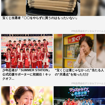
少年忍者©テレビ朝日
宝くじ当選者「〇〇をやらずに買うのはもったいない」
公開ゲネプロでは、少年忍者が歌う「サマステ」公式テー
PR(合同会社デジタルファーム )
マソング「
Amazing Summer」
や、ファンにはおなじみの
オリジナル楽曲「
Journey Must Go On」
など8曲を披露。
また、激しさとすごみに満ちた楽曲＆パフォーマンスで畳
み掛ける“ミライ”パートでは、今の自分の思いをさらけ出
しつつ、自らが目指す未来を力強く宣言するコーナーも。
今回は田村、織山、川﨑皇輝、深田が熱き思いを赤裸々に
少年忍者が「SUMMER STATION」
“宝くじは運じゃなかった”当たる人
公式応援サポーターに初就任！キッ
の“共通点”を知っただけ
語った。
クオフ...
PR(合同会社デジタルファーム )
そんな最高に熱いゲネプロを終えた各メンバーはすがすが
しい表情で囲み取材に対応。田村は、「今年は『サマス
テ』の公式応援サポーターということもあって、『サマス