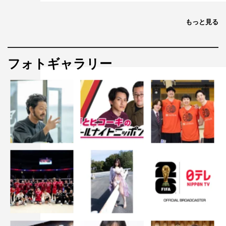
さらに、六本木ヒルズの大屋根プラザで開催されるサマス
もっと見る
テ最大規模のフードコート「テレアサグルメパラダイス」
では、『♯裸の少年』出演メンバーが番組の中で考案した
「食べ盛りスマイルカレー」を提供。食べ盛りのメンバー
フォトギャラリー
たちが考えたカレーライスは、夏野菜、ハンバーグ、チー
ズ、目玉焼きをトッピングしたボリューム満点の一品とな
っている。