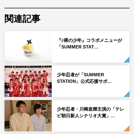
「マイナビ サマステライブ2023 俺たちがミライだ!!」
をタイトルに掲げた今年は7月
19
日（水）～8月
27
日
関連記事
（日）にわたり、全
52
公演を開催。8月9日（水）までの
前半には 「サマステ」の公式応援サポーターに初めて就
『♯裸の少年』コラボメニューが
任した少年忍者が
30
公演、後半には「サマステライブ
「SUMMER STAT…
2023」限定ユニット・ミライ
Boys 24
が
22
公演で、フレッ
シュかつ圧巻のパフォーマンスを披露する。
そんな同公演の開幕当日となる7月
19
日（水）、第1回公
少年忍者が「SUMMER
演を数時間後に控えた少年忍者がゲネプロを公開。田村海
STATION」公式応援サポ…
琉、織山尚大、川﨑皇輝、内村颯太、深田竜生、黒田光
輝、檜山光成、久保廉、小田将聖、元木湧、北川拓実、青
木滉平、安嶋秀生、ヴァサイェガ渉、鈴木悠仁、瀧陽次
少年忍者・川﨑皇輝主演の「テレ
朗、川﨑星輝、山井飛翔、長瀬結星、豊田陸人、稲葉通陽
ビ朝日新人シナリオ大賞」…
という総勢
21
人のパワーみなぎるメンバーが、本公演の見
どころを凝縮した特別公演を披露した。