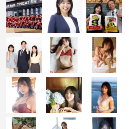
少年忍者©テレビ朝日
イベント情報
「マイナビ サマステライブ2023 俺たちがミライだ!!」
開催期間：
2023
年7月
19
日（水）～8月
27
日（日）※休演
日有り
場所：東京・EXシアター六本木
【出演】
少年忍者（7月
19日（水）
～8月9日（水）※全
30
公演）
ミライ
Boys 24
（8月
11日（金・祝）
～8月
27日（日）
※全
22
公演）
チケット：一般
8,500円
（スタンディング・指定／税込）
特設サイト：
https://www.tv-