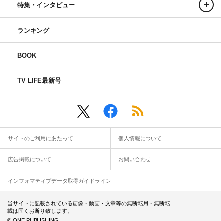
にやってもらいたいなと思います」と本音も。「来年以
特集・インタビュー
降、例えば…。『SHOCK』は帝劇のサイズに合わせて作
ランキング
ったものなので、できる劇場も限られますしミュージカル
版としては持っていけないと思うんですけど。例えば“感
BOOK
謝祭”のような形で違う地方にイベントとしてはできるの
かもしれない…。全然分からないですよ？ 今適当なこと
TV LIFE最新号
を言っているので、“勝手なこと言うな”って思ってる人が
たくさんいると思います（笑）。そういったことができる
かもしれないし。作品としては、誰かに自分の役をやって
もらいたいなという思いは強くあります」と、あくま
サイトのご利用にあたって
個人情報について
で“個人的な思い”としながらも、今後に期待を感じさせ
た。
広告掲載について
お問い合わせ
囲み取材では、「最後を意識したキャスティング」だと明
インフォマティブデータ取得ガイドライン
かした堂本。長年『SHOCK』を支えてきた後輩グループ
当サイトに記載されている画像・動画・文章等の無断転用・無断転
のふぉ～ゆ～が久しぶりに4人そろっての出演を果たすこ
載は固くお断り致します。
とに触れ、「役の配置どうしようかなって悩んでるんです
© ONE PUBLISHING