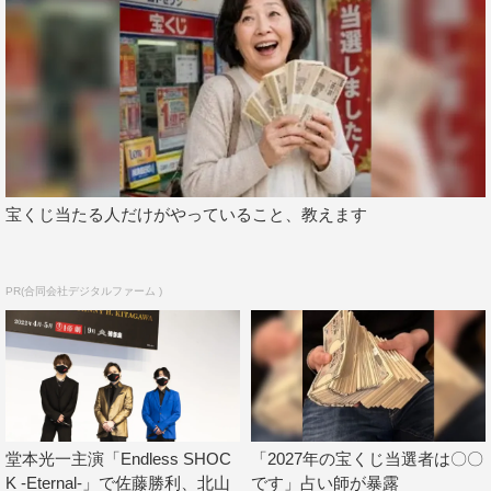
ので、盛大に花火を打ち上げようかなというイメージで、
最後にやらせていただこうかなと思っております」と今年
の公演に対する思いを明かした。
宝くじ当たる人だけがやっていること、教えます
PR(合同会社デジタルファーム )
堂本光一主演「Endless SHOC
「2027年の宝くじ当選者は〇〇
K -Eternal-」で佐藤勝利、北山
です」占い師が暴露