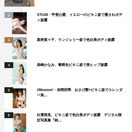
て、最高のゴールを一緒に迎えられるよう努力していきた
いと思います」と決意を。
STU48・甲斐心愛、イエローのビキニ姿で愛されボデ
2
ィ披露
黒嵜菜々子、ランジェリー姿で色白美ボディ披露
3
高崎かなみ、葡萄色ビキニ姿で美ヒップ披露
4
#Mooove!・赤間四季、おさげ髪×ビキニ姿でスレンダ
5
ー美…
白濱美兎、ビキニ姿で色白美ボディ披露 デジタル限
6
定写真集『純…