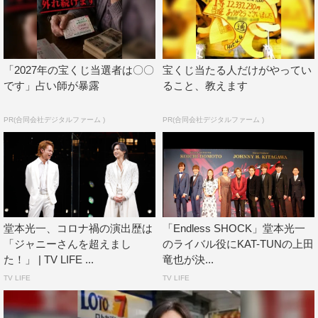
綺咲愛里、オーナー役の前田美波里、島田歌穂が登壇し
た。
冒頭で堂本は「今年は4、5月…7、8月、11月と…自分で
「2027年の宝くじ当選者は〇〇
宝くじ当たる人だけがやってい
もいつやるのか覚えられないぐらい（笑）」と上演月を思
です」占い師が暴露
ること、教えます
い浮かべながら語り始め、中山から「9月もあります」と
PR(合同会社デジタルファーム )
PR(合同会社デジタルファーム )
フォローされると「9月もあるの？（笑）あぁ、そうです
か（笑）。っていうぐらい、多くやらせていただきます」
とまずは公演数の多さに触れた。
そして「帝国劇場が休館するということで（2025年2月休
館）、この作品は帝国劇場と共に歩んできたところがあ
堂本光一、コロナ禍の演出歴は
「Endless SHOCK」堂本光一
る。これは資料にも載っていないと思うんですけど、自分
「ジャニーさんを超えまし
のライバル役にKAT-TUNの上田
としては“今年で『SHOCK』の幕を閉めようかな”と思っ
た！」 | TV LIFE ...
竜也が決...
ています。えー、（理由は）年齢でございます。…冗談で
TV LIFE
TV LIFE
す（笑）」と突然の発表で報道陣を驚かせた。「そういっ
た意味でも豪華なキャストの皆さんに集まっていただいた