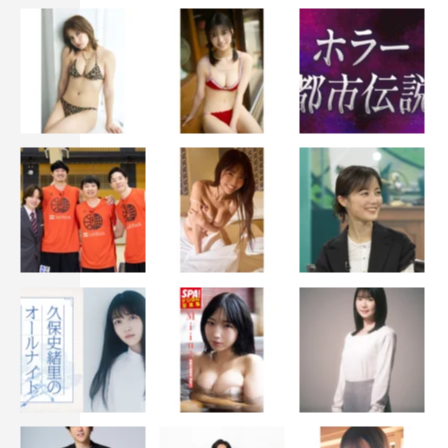
っていただけるようにしっかり努めていきたいと思いま
す」と意気込んだ。
質疑応答であらためて『SHOCK』の閉幕を決意した理由
を聞かれ、堂本は「2～3年前から自分の中で考えていまし
た。（帝国劇場の）他にやれる劇場がないというのも理由
のひとつです。作品としても、『Endless SHOCK』とい
う形になった26歳当時の年齢設定の内容で、自分が今45
歳になって。まぁ、“いい時”かなと。ともに歩んできた帝
国劇場が休館になるのであれば、そこで自分が出る
『SHOCK』は一度幕を閉めてもいいのかな」と意図を説
明。続けて「さっき（上田）竜也が“閉め”って…こいつ
が“閉め”って言うと、違う“シメ”に聞こえるけど（笑）」
とおどけるひと幕も。すかさず上田から「違う、“幕を閉
める”の“閉め”（笑）」とツッコまれ、「大丈夫かな？って
ドキドキしてた（笑）」と、世間的にはヤンチャなイメー
ジのある後輩をイジってみせた。