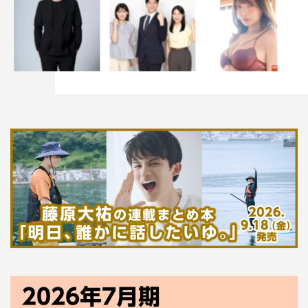
ライバル役の3人を含め、近年の『SHOCK』シリーズに
出演してきたキャストは堂本の決断に寂しさをにじませ
る。2013年からオーナー役で長年出演してきた前田は
「とても残念です。こんなにも素晴らしい作品を光一さん
が手放していいのか、と。数年前に“若い人でこの作品や
ることはないの？”と聞いたら、“今は考えていません。帝
劇で作った作品は帝劇で閉めるんです”っておっしゃって
いました」と明かし、「でも光一さんは演出家にもなって
いるので、いつかこれを超える素晴らしい作品を作ってま
た演じられることを祈っています。その時はぜひ私もおば
あさん役で出してください（笑）」とちゃめっけたっぷり
にエールを送った。