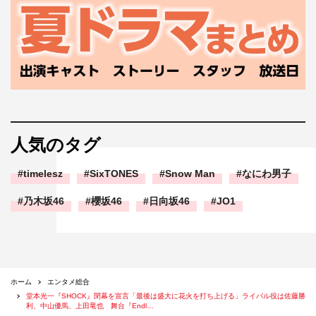
人気のタグ
『Endless SHOCK』制作発表会見
timelesz
SixTONES
Snow Man
なにわ男子
初演以来20年以上愛され続けてきた『SHOCK』シリーズ
の魅力を聞かれ、堂本は「残念なことに、僕は一度も外か
乃木坂46
櫻坂46
日向坂46
JO1
ら見たことがないので（笑）。この作品を完全に客観的な
目で見た感想を僕からは言えないんです。ただステージに
立っている自分から言えることは、とにかくずっと命を燃
やしてきたということ。自分には大した技術があるわけで
ホーム
エンタメ総合
堂本光一『SHOCK』閉幕を宣言「最後は盛大に花火を打ち上げる」ライバル役は佐藤勝
はないし、素晴らしい役者さんが世の中にたくさんいる中
利、中山優馬、上田竜也 舞台『Endl…