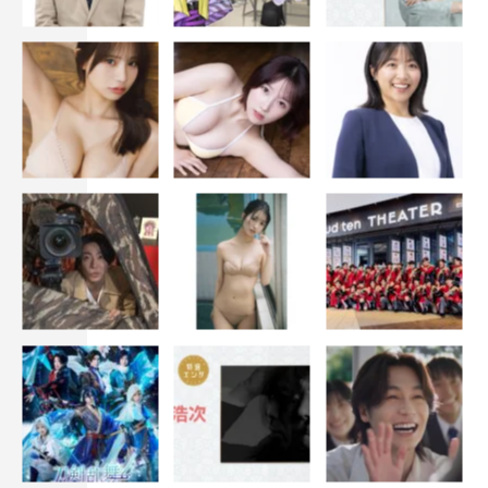
『Endless SHOCK』制作発表会見
2020・2021年公演以来の出演となる上田は「20年ぐらい
前に光一君に“おまえは『SHOCK』に出るな！”と言われ
たとき（笑）、まさか最後の11月の公演をやらせていただ
くことになるとは夢にも思いませんでした。“閉め”という
ことでこれまで以上にしっかりとライバル役を追求して、
見に来てくださるお客様に“素晴らしい公演だったな”と思