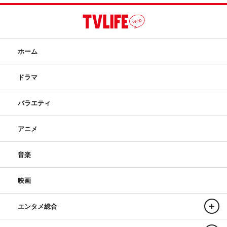
で“自分は大したことないな”と思ってしまうので。その中
でできることは“命を燃やしていこう”“ステージ上でウソを
つかないようにしよう”という思いでステージに立ってき
た。それをお客様に受け取っていただけたのかな」と語っ
ホーム
た。
ドラマ
一方、上田は「一度出たら『SHOCK』が心に根付いてい
て。プライベートでも、『SHOCK』の歌を鼻歌で歌って
バラエティ
るんですよ」とすっかり『SHOCK』にハマっている様
子。これには堂本も「『SHOCK』大好きだね（笑）」と
アニメ
うれしそうに応じていたが、続けて上田が「だからキャス
ト全員で、最後“シメ”に行きたいと思います（笑）」と意
音楽
気込むと「書き方ですね（笑）、どの字にするか」とフォ
ローしていた。
映画
将来的に『SHOCK』の主演を後輩に譲ることを考えてい
エンタメ総合
るのか尋ねられると、堂本は「自分の思いとしては、誰か