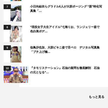
小日向結衣らグラドル6人が大胆ポージング “股”特化写
7
真集「…
“現役女子大生アイドル”七海りお、ランジェリー姿で
8
色白美ボデ…
似鳥沙也加、大胆ビキニ姿で舌ペロ デジタル写真集
9
「ブチ上げ極…
『Endless SHOCK』制作発表会見
『タモリステーション』石油の疑問を徹底解剖 石油
10
2018・2019年以来、5年ぶりにライバル役を務める中山は
の元となる“…
「またこの『SHOCK』に参加させていただけること、大
変光栄に思っております。僕が芸能を目指して歩み始めた
ときからこの作品はこの世の中にあって。ずっと見させて
もっと見る
いただいて、それに参加できる日が来て。そして今年最後
になるということに大変衝撃を受けていますが、その分、