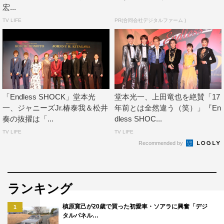
宏...
TV LIFE
PR(合同会社デジタルファーム )
「Endless SHOCK」堂本光
堂本光一、上田竜也を絶賛「17
一、ジャニーズJr.椿泰我＆松井
年前とは全然違う（笑）」『En
奏の抜擢は「...
dless SHOC...
TV LIFE
TV LIFE
Recommended by
『Endless SHOCK』制作発表会見
2022・2023年公演に続いてライバル役を務める佐藤は
「僕のエンタメの根源が『Endless SHOCK』です。その
ランキング
思いの強さも乗せて、最後の『Endless SHOCK』を並走
槙原寛己が20歳で買った初愛車・ソアラに興奮「デジ
1
できることを心から光栄に思います。一生懸命務め上げ
タルパネル…