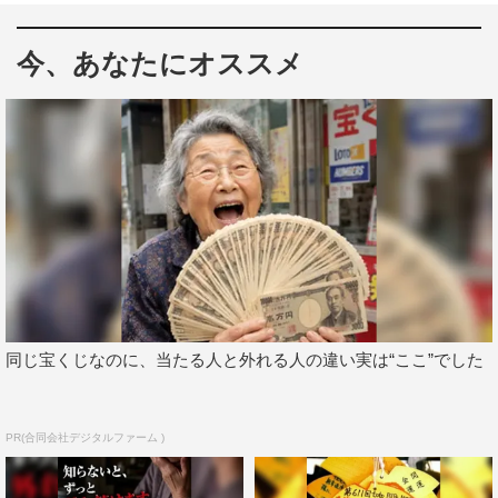
今、あなたにオススメ
『Endless SHOCK』制作発表会見
堂本光一主演のミュージカル『Endless SHOCK』の制作
発表会見が行われ、4・5月の帝国劇場公演、7・8月の梅
田芸術劇場公演、9月の博多座公演、そして11月には再び
帝国劇場にて公演を行うという、過去に例のない長期間の
全国ツアーの開催が発表された。
『SHOCK』シリーズは今年の公演でついに上演2000回を
達成し、また国内演劇の単独主演記録2017回を超えて歴
同じ宝くじなのに、当たる人と外れる人の違い実は“ここ”でした
代1位に到達する予定となっている。そんな記念すべき
2024年公演のライバル役には、佐藤勝利（4・5月、9月公
演）、中山優馬（7・8月公演）、上田竜也（11月公演）
PR(合同会社デジタルファーム )
と豪華なトリプルキャストが実現。会見には堂本、佐藤、
中山、上田のほか、ヒロインのリカ役を務める中村麗乃、